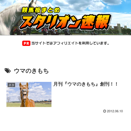
ウマのきもち
月刊『ウマのきもち』創刊！！
ネタ
2012.06.10