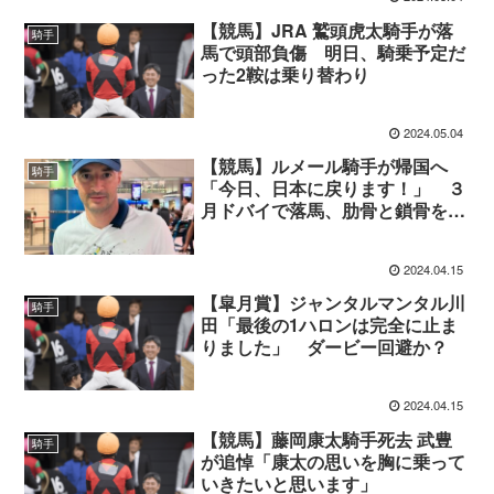
【競馬】JRA 鷲頭虎太騎手が落
騎手
馬で頭部負傷 明日、騎乗予定だ
った2鞍は乗り替わり
2024.05.04
【競馬】ルメール騎手が帰国へ
騎手
「今日、日本に戻ります！」 ３
月ドバイで落馬、肋骨と鎖骨を骨
折
2024.04.15
【皐月賞】ジャンタルマンタル川
騎手
田「最後の1ハロンは完全に止ま
りました」 ダービー回避か？
2024.04.15
【競馬】藤岡康太騎手死去 武豊
騎手
が追悼「康太の思いを胸に乗って
いきたいと思います」