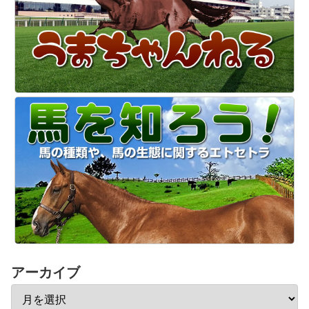
アーカイブ