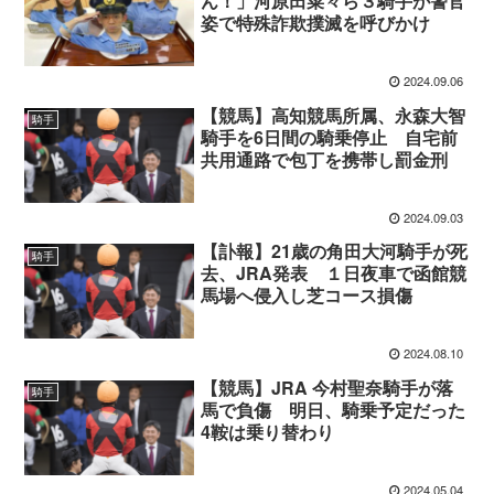
ん！」河原田菜々ら３騎手が警官
姿で特殊詐欺撲滅を呼びかけ
2024.09.06
【競馬】高知競馬所属、永森大智
騎手
騎手を6日間の騎乗停止 自宅前
共用通路で包丁を携帯し罰金刑
2024.09.03
【訃報】21歳の角田大河騎手が死
騎手
去、JRA発表 １日夜車で函館競
馬場へ侵入し芝コース損傷
2024.08.10
【競馬】JRA 今村聖奈騎手が落
騎手
馬で負傷 明日、騎乗予定だった
4鞍は乗り替わり
2024.05.04