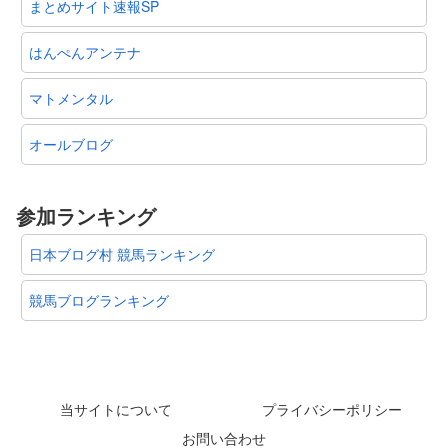
まとめサイト速報SP
はんぺんアンテナ
マトメンタル
オールブログ
参加ランキング
日本ブログ村 競馬ランキング
競馬ブログランキング
当サイトについて
プライバシーポリシー
お問い合わせ