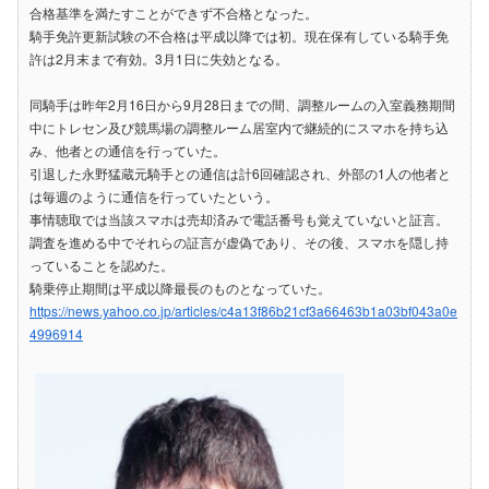
合格基準を満たすことができず不合格となった。
騎手免許更新試験の不合格は平成以降では初。現在保有している騎手免
許は2月末まで有効。3月1日に失効となる。
同騎手は昨年2月16日から9月28日までの間、調整ルームの入室義務期間
中にトレセン及び競馬場の調整ルーム居室内で継続的にスマホを持ち込
み、他者との通信を行っていた。
引退した永野猛蔵元騎手との通信は計6回確認され、外部の1人の他者と
は毎週のように通信を行っていたという。
事情聴取では当該スマホは売却済みで電話番号も覚えていないと証言。
調査を進める中でそれらの証言が虚偽であり、その後、スマホを隠し持
っていることを認めた。
騎乗停止期間は平成以降最長のものとなっていた。
https://news.yahoo.co.jp/articles/c4a13f86b21cf3a66463b1a03bf043a0e
4996914