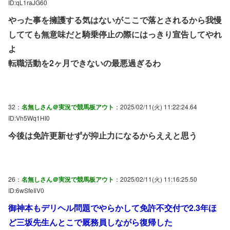
ID:qL1raJG60
やった事を擁護する気はないがここで落とされるから我慢
してても無意味だと騎乗停止の際にはっきり宣告してやれ
よ
転職活動を2ヶ月できないの最悪過ぎるわ
32：
名無しさん＠実況で競馬板アウト
：2025/02/11(火) 11:22:24.64
ID:Vh5Wq1HI0
今後は免許更新せずが抑止力になるからええと思う
26：
名無しさん＠実況で競馬板アウト
：2025/02/11(火) 11:16:25.50
ID:6wSfeIiV0
御神本もデリヘル問題でやらかして免許不交付で2.3年ほ
ど三坂先生んとこで厩務員しながら復帰した