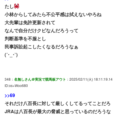
たし
小林からしてみたら不公平感は拭えないやろね
大先輩は免許更新されて
なんで自分だけクビなんだろうって
判断基準を不服とし
民事訴訟起こしたくなるだろうなぁ
(´･_･`)
348：
名無しさん＠実況で競馬板アウト
：2025/02/11(火) 18:11:19.14
ID:os+Woo680
>>69
それだけ八百長に対して厳しくしてるってことだろ
JRAは八百長が最大の脅威と思っているのだろうな