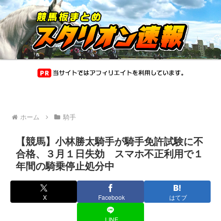
ホーム
騎手
【競馬】小林勝太騎手が騎手免許試験に不
合格、３月１日失効 スマホ不正利用で１
年間の騎乗停止処分中
X
Facebook
はてブ
LINE