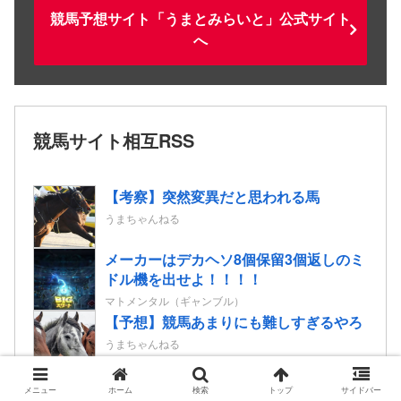
競馬予想サイト「うまとみらいと」公式サイト
へ
競馬サイト相互RSS
【考察】突然変異だと思われる馬
うまちゃんねる
メーカーはデカヘソ8個保留3個返しのミ
ドル機を出せよ！！！！
マトメンタル（ギャンブル）
【予想】競馬あまりにも難しすぎるやろ
うまちゃんねる
【POG】マテラスカイ産駒で母ミニーア
メニュー
ホーム
検索
トップ
サイドバー