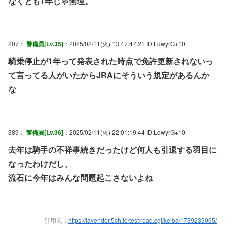
なくとも1年じゃ無理。
207：
警備員[Lv.35]
：2025/02/11(火) 13:47:47.21 ID:LqwyrG+10
騎乗停止が1年って発表された時点で免許更新されないっ
て言ってる人がいたからJRAにそういう規定があるんか
な
389：
警備員[Lv.36]
：2025/02/11(火) 22:01:19.44 ID:LqwyrG+10
去年は騎手の不祥事続きだったけど何人も引退する羽目に
なったわけだし、
流石に今年はみんな問題起こさないよね
引用元：
https://lavender.5ch.io/test/read.cgi/keiba/1739239065/