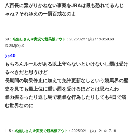
八百長に繋がりかねない事案をJRAは最も恐れてるんじ
ゃね？それゆえの一罰百戒なのよ
69：
名無しさん＠実況で競馬板アウト
：2025/02/11(火) 11:43:50.63
ID:2iMjOijc0
>>40
もちろんルールがある以上守らないといけないし罰は受け
るべきだと思うけど
長期間の騎乗停止に加えて免許更新なしという競馬界の歴
史を見ても最上位に重い罰を受けるほどとは思わんわ
暴力振るったり返し馬で粗暴な行為したりしても4日で済
む世界なのに
115：
名無しさん＠実況で競馬板アウト
：2025/02/11(火) 12:14:17.18