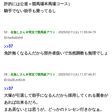
許的には公道＝競馬場本馬場コース）
騎手でない助手も乗ってるし
52：
名無しさん＠実況で競馬板アウト
：2025/02/11(火) 11:35:04.70
ID:heAid2xH0
>>37
免許無くなるんだから部外者扱いで当然調教も無理でしょ
58：
名無しさん＠実況で競馬板アウト
：2025/02/11(火) 11:37:46.31
ID:GxZEJmEU0
>>37
大塚が引退して助手になるんだから採用してくれる厩舎が
あれば出来るだろ。
まあ居ないとは思うが。どっかのトレセン行きかなぁ。