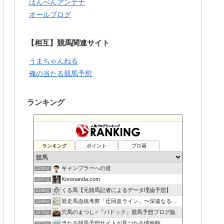
はんぺんアンテナ
オールブログ
【相互】競馬関連サイト
うまちゃんねる
俺の当たる競馬予想
ランキング
ランキング
ポイント
ブロ画
ギャンブラーへの道
2266位
Korenanda.com
2267位
くる馬【元競馬記者によるデータ理論予想】
2268位
競走馬血統考察「迂回血ライン」〜深遠なる血の連鎖〜
2269位
穴馬のまつし♂『パドック』競馬予想ブログ版
2270位
当たる競馬予想サイトが見つかる情報館
2271位