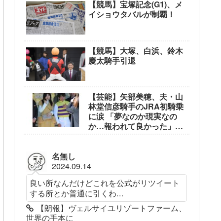
【競馬】宝塚記念(G1)、メ
イショウタバルが制覇！
【競馬】大塚、白浜、鈴木
慶太騎手引退
【芸能】矢部美穂、夫・山
林堂信彦騎手のJRA初騎乗
に涙 「夢なのか現実なの
か…報われて良かった」
東京競馬場で生観戦
名無し
2024.09.14
良い所なんだけどこれを公式がリツイート
する所とか普通に引くわ...
【朗報】ヴェルサイユリゾートファーム、
世界の手本に