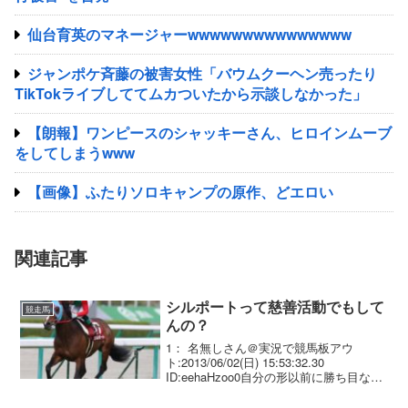
仙台育英のマネージャーwwwwwwwwwwwwwww
ジャンポケ斉藤の被害女性「バウムクーヘン売ったり
TikTokライブしててムカついたから示談しなかった」
【朗報】ワンピースのシャッキーさん、ヒロインムーブ
をしてしまうwww
【画像】ふたりソロキャンプの原作、どエロい
関連記事
シルポートって慈善活動でもして
競走馬
んの？
1： 名無しさん＠実況で競馬板アウ
ト:2013/06/02(日) 15:53:32.30
ID:eehaHzoo0自分の形以前に勝ち目なん
て無いじゃん