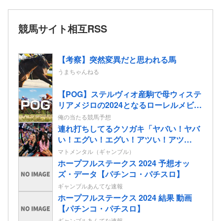
競馬サイト相互RSS
【考察】突然変異だと思われる馬
うまちゃんねる
【POG】ステルヴィオ産駒で母ウィステ
リアメジロの2024となるローレルメビウ
スの2歳情報
俺の当たる競馬予想
連れ打ちしてるクソガキ「ヤバい！ヤバ
い！エグい！エグい！アツい！アツ
い！」←語彙力無さすぎだろｗｗｗ
マトメンタル（ギャンブル）
ホープフルステークス 2024 予想オッ
ズ・データ【パチンコ・パチスロ】
ギャンブルあんてな速報
ホープフルステークス 2024 結果 動画
【パチンコ・パチスロ】
ギャンブルあんてな速報