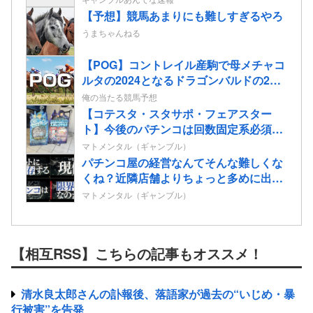
【予想】競馬あまりにも難しすぎるやろ
うまちゃんねる
【POG】コントレイル産駒で母メチャコ
ルタの2024となるドラゴンバルドの2歳
情報
俺の当たる競馬予想
【コテスタ・スタサポ・フェアスター
ト】今後のパチンコは回数固定系必須で
いいよな。そして釘は完全に廃止するべ
マトメンタル（ギャンブル）
き
パチンコ屋の経営なんてそんな難しくな
くね？近隣店舗よりちょっと多めに出し
ておけば勝手に客が寄ってくるのに強欲
マトメンタル（ギャンブル）
すぎて極限まで搾り取るから客が飛ぶん
だよ
【相互RSS】こちらの記事もオススメ！
清水良太郎さんの訃報後、落語家が過去の“いじめ・暴
行被害”を告発