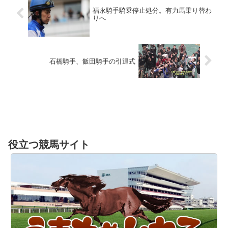
福永騎手騎乗停止処分。有力馬乗り替わ
りへ
石橋騎手、飯田騎手の引退式
役立つ競馬サイト