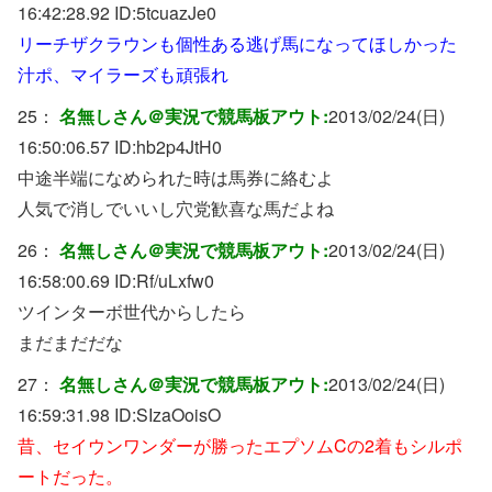
16:42:28.92 ID:
5tcuazJe0
リーチザクラウンも個性ある逃げ馬になってほしかった
汁ポ、マイラーズも頑張れ
25：
名無しさん＠実況で競馬板アウト:
2013/02/24(日)
16:50:06.57 ID:
hb2p4JtH0
中途半端になめられた時は馬券に絡むよ
人気で消しでいいし穴党歓喜な馬だよね
26：
名無しさん＠実況で競馬板アウト:
2013/02/24(日)
16:58:00.69 ID:
Rf/uLxfw0
ツインターボ世代からしたら
まだまだだな
27：
名無しさん＠実況で競馬板アウト:
2013/02/24(日)
16:59:31.98 ID:
SIzaOoisO
昔、セイウンワンダーが勝ったエプソムCの2着もシルポ
ートだった。