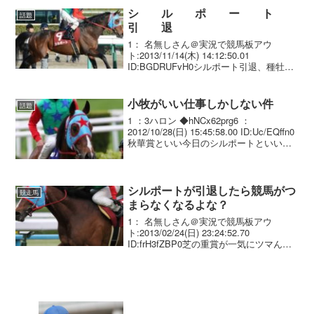
シ ル ポ ー ト
話題
引 退
1： 名無しさん＠実況で競馬板アウ
ト:2013/11/14(木) 14:12:50.01
ID:BGDRUFvH0シルポート引退、種牡馬
入り…放牧先で骨膜炎発症 １１年スポ
ニチ賞京都金杯など重賞３勝を挙げた快
速馬シルポート（牡８＝西園）が...
小牧がいい仕事しかしない件
話題
1 ：3ハロン ◆hNCx62prg6 ：
2012/10/28(日) 15:45:58.00 ID:Uc/EQffn0
秋華賞といい今日のシルポートといい競
馬を面白くしてくれている 5 ：名無しさ
ん＠実況で競馬板アウト：2012/10/28(...
シルポートが引退したら競馬がつ
競走馬
まらなくなるよな？
1： 名無しさん＠実況で競馬板アウ
ト:2013/02/24(日) 23:24:52.70
ID:frH3fZBP0芝の重賞が一気にツマんな
くなる。。