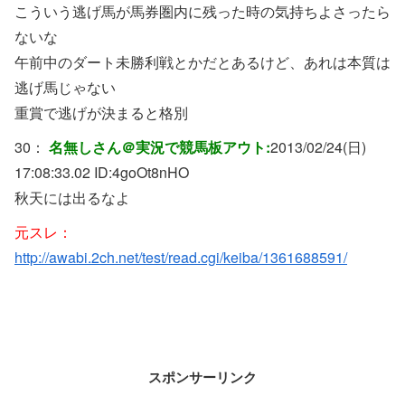
こういう逃げ馬が馬券圏内に残った時の気持ちよさったら
ないな
午前中のダート未勝利戦とかだとあるけど、あれは本質は
逃げ馬じゃない
重賞で逃げが決まると格別
30：
名無しさん＠実況で競馬板アウト:
2013/02/24(日)
17:08:33.02 ID:
4goOt8nHO
秋天には出るなよ
元スレ：
http://awabi.2ch.net/test/read.cgi/keiba/1361688591/
スポンサーリンク