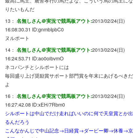
最高に馬主、厩舎孝行の馬だよな、こういう馬の馬主にな
りたいもんだ
13：
名無しさん＠実況で競馬板アウト:
2013/02/24(日)
16:08:30.31 ID:
gnmbIpbC0
ヌルポート
14：
名無しさん＠実況で競馬板アウト:
2013/02/24(日)
16:24:53.71 ID:
ao0oibvmO
ネコパンチとシルポートには
毎回盛り上げ奨励賞サポート部門賞を年末にあげるべきだ
よ
16：
名無しさん＠実況で競馬板アウト:
2013/02/24(日)
16:27:42.08 ID:
xEH/7Rbm0
シルポートは中山でだけ走ればいいのに何で天皇賞とか出
るんだろう
こんなかんじで中山記念→日経賞→ダービー卿→休養→京