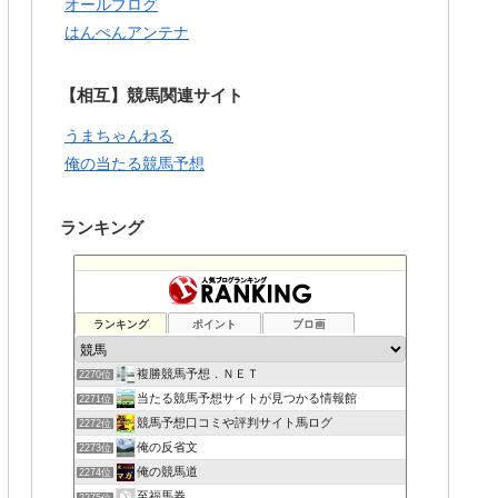
オールブログ
はんぺんアンテナ
【相互】競馬関連サイト
うまちゃんねる
俺の当たる競馬予想
ランキング
ランキング
ポイント
ブロ画
複勝競馬予想．ＮＥＴ
2270位
当たる競馬予想サイトが見つかる情報館
2271位
競馬予想口コミや評判サイト馬ログ
2272位
俺の反省文
2273位
俺の競馬道
2274位
至福馬券
2275位