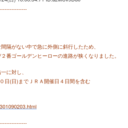
----------------
な間隔がない中で急に外側に斜行したため、
び２番ゴールデンヒーローの進路が狭くなりました。
祐一に対し、
０日(日)までＪＲＡ開催日４日間を含む
01301090203.html
----------------