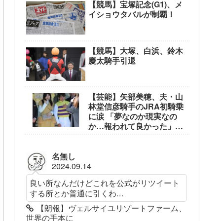
【競馬】宝塚記念(G1)、メ
イショウタバルが制覇！
【競馬】大塚、白浜、鈴木
慶太騎手引退
【芸能】矢部美穂、夫・山
林堂信彦騎手のJRA初騎乗
に涙 「夢なのか現実なの
か…報われて良かった」
東京競馬場で生観戦
名無し
2024.09.14
良い所なんだけどこれを公式がリツイート
する所とか普通に引くわ...
【朗報】ヴェルサイユリゾートファーム、
世界の手本に