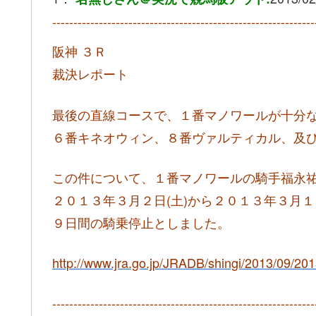
--------------------------------------------------------------
阪神 ３Ｒ
裁決レポート
最後の直線コースで、１番マノワールが十分
６番キネオウィン、８番ヴァルティカル、及
この件について、１番マノワールの騎手福永
２０１３年３月２日(土)から２０１３年３月１
９日間の騎乗停止としました。
http://www.jra.go.jp/JRADB/shingi/2013/09/2
--------------------------------------------------------------