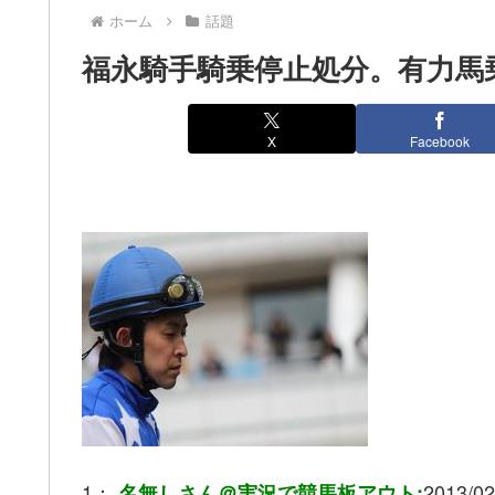
ホーム
話題
福永騎手騎乗停止処分。有力馬
X
Facebook
1：
2013/02
名無しさん＠実況で競馬板アウト: