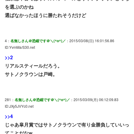
を選ぶのかね
選ばなかったほうに勝たれそうだけど
4：
名無しさん＠恐縮です＠＼(^o^)／
：2015/03/08(日) 16:01:56.86
ID:YvmMa/S30.net
>>2
リアルスティールだろう。
サトノクラウンは戸崎。
281：
名無しさん＠恐縮です＠＼(^o^)／
：2015/03/09(月) 06:12:09.83
ID:JXy5JVYc0.net
>>4
じゃあ皐月賞ではサトノクラウンで有り金勝負していいっ
てことだなw