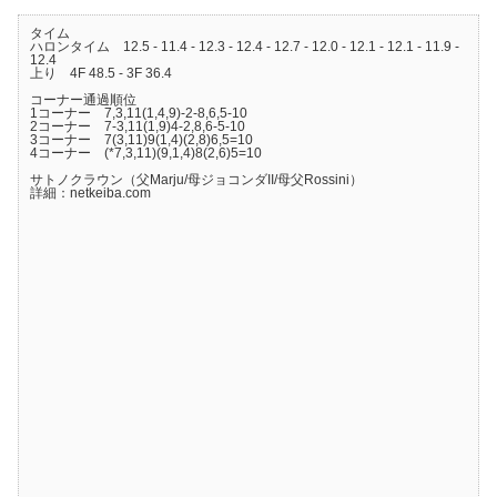
タイム
ハロンタイム 12.5 - 11.4 - 12.3 - 12.4 - 12.7 - 12.0 - 12.1 - 12.1 - 11.9 -
12.4
上り 4F 48.5 - 3F 36.4
コーナー通過順位
1コーナー 7,3,11(1,4,9)-2-8,6,5-10
2コーナー 7-3,11(1,9)4-2,8,6-5-10
3コーナー 7(3,11)9(1,4)(2,8)6,5=10
4コーナー (*7,3,11)(9,1,4)8(2,6)5=10
サトノクラウン（父Marju/母ジョコンダII/母父Rossini）
詳細：netkeiba.com