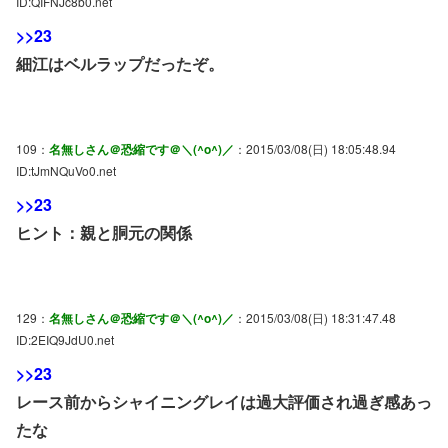
ID:QIFNJc8b0.net
>>23
細江はベルラップだったぞ。
109：
名無しさん＠恐縮です＠＼(^o^)／
：2015/03/08(日) 18:05:48.94
ID:tJmNQuVo0.net
>>23
ヒント：親と胴元の関係
129：
名無しさん＠恐縮です＠＼(^o^)／
：2015/03/08(日) 18:31:47.48
ID:2EIQ9JdU0.net
>>23
レース前からシャイニングレイは過大評価され過ぎ感あっ
たな