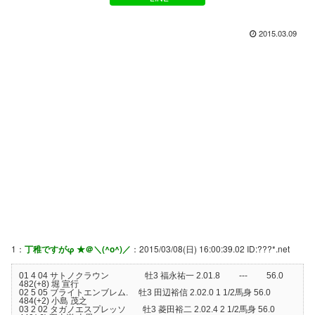
2015.03.09
1：
丁稚ですがφ ★＠＼(^o^)／
：2015/03/08(日) 16:00:39.02 ID:???*.net
01 4 04 サトノクラウン 牡3 福永祐一 2.01.8 --- 56.0
482(+8) 堀 宣行
02 5 05 ブライトエンブレム. 牡3 田辺裕信 2.02.0 1 1/2馬身 56.0
484(+2) 小島 茂之
03 2 02 タガノエスプレッソ 牡3 菱田裕二 2.02.4 2 1/2馬身 56.0