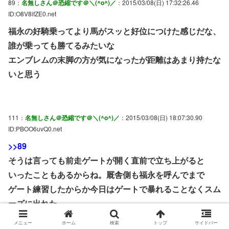
89：
名無しさん＠恐縮です＠＼(^o^)／
：2015/03/08(日) 17:32:26.46
ID:O8V8ifZE0.net
福永の好騎乗ってより馬がスッと好位につけた感じだな、
誰が乗っても勝てるみたいな
エンブレムの末脚の方が気になったが距離はあまり持たな
いと思う
111：
名無しさん＠恐縮です＠＼(^o^)／
：2015/03/08(日) 18:07:30.90
ID:PBOO6uvQ0.net
>>89
そうは言っても前走ゲートが開く直前で立ち上がると
いったこともあるからね。厩舎側も福永を呼んでまで
ゲート練習したからか今日はゲートで暴れることなくスム
ーズに出れた。
メニュー
ホーム
検索
トップ
サイドバー