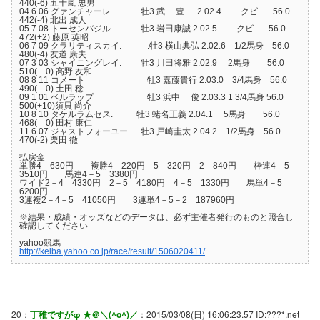
440(-6) 五十嵐 忠男
04 6 06 グァンチャーレ 牡3 武 豊 2.02.4 クビ. 56.0
442(-4) 北出 成人
05 7 08 トーセンバジル. 牡3 岩田康誠 2.02.5 クビ. 56.0
472(+2) 藤原 英昭
06 7 09 クラリティスカイ. .牡3 横山典弘 2.02.6 1/2馬身 56.0
480(-4) 友道 康夫
07 3 03 シャイニングレイ. 牡3 川田将雅 2.02.9 2馬身 56.0
510( 0) 高野 友和
08 8 11 コメート 牡3 嘉藤貴行 2.03.0 3/4馬身 56.0
490( 0) 土田 稔
09 1 01 ベルラップ 牡3 浜中 俊 2.03.3 1 3/4馬身 56.0
500(+10)須貝 尚介
10 8 10 タケルラムセス. 牡3 蛯名正義 2.04.1 5馬身 56.0
468( 0) 田村 康仁
11 6 07 ジャストフォーユー. 牡3 戸崎圭太 2.04.2 1/2馬身 56.0
470(-2) 栗田 徹
払戻金
単勝4 630円 複勝4 220円 5 320円 2 840円 枠連4－5
3510円 馬連4－5 3380円
ワイド2－4 4330円 2－5 4180円 4－5 1330円 馬単4－5
6200円
3連複2－4－5 41050円 3連単4－5－2 187960円
※結果・成績・オッズなどのデータは、必ず主催者発行のものと照合し
確認してください
yahoo競馬
http://keiba.yahoo.co.jp/race/result/1506020411/
20：
丁稚ですがφ ★＠＼(^o^)／
：2015/03/08(日) 16:06:23.57 ID:???*.net