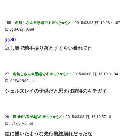
155：
名無しさん＠恐縮です＠＼(^o^)／
：2015/03/08(日) 19:28:41.67
ID:5gS/Uay+0.net
>>80
返し馬で騎手振り落とすくらい暴れてた
27：
名無しさん＠恐縮です＠＼(^o^)／
：2015/03/08(日) 16:10:31.04
ID:t09Fw9BA0.net
シェルズレイの子供だと思えば納得のキチガイ
28：
腐 ◆SlVDtVJgW. ＠＼(^o^)／
：2015/03/08(日) 16:12:57.10
ID:np1xjelM0.net
絵に描いたような先行勢総崩れだったな