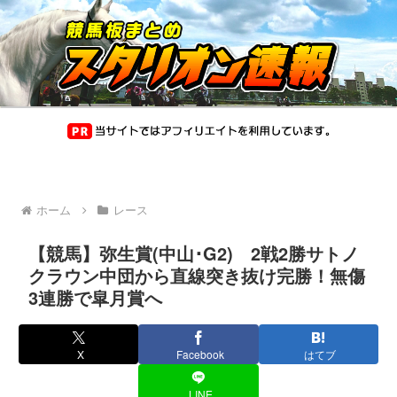
ホーム
レース
【競馬】弥生賞(中山･G2) 2戦2勝サトノ
クラウン中団から直線突き抜け完勝！無傷
3連勝で皐月賞へ
X
Facebook
はてブ
LINE