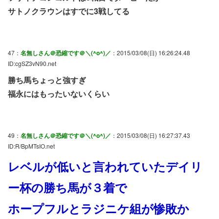
サトノクラウンはすでに3戦してる
47：
名無しさん＠恐縮です＠＼(^o^)／
：2015/03/08(日) 16:26:24.48
ID:cgSZ3vN90.net
勝ち馬ちょっと強すぎ
福永にはもったいないくらい
49：
名無しさん＠恐縮です＠＼(^o^)／
：2015/03/08(日) 16:27:37.43
ID:R/BpMTsIO.net
レベルが低いと言われていたデイリ
ー杯の勝ち馬が３着で
ホープフルとラジニケ組が惨敗か