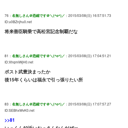
76：
名無しさん＠恐縮です＠＼(^o^)／
：2015/03/08(日) 16:57:51.73
ID:u0BZnjhu0.net
将来善臣騎乗で高松宮記念制覇だな
81：
名無しさん＠恐縮です＠＼(^o^)／
：2015/03/08(日) 17:04:51.21
ID:XhqmiWjH0.net
ポスト武豊決まったか
後15年くらいは福永で引っ張りたい所
83：
名無しさん＠恐縮です＠＼(^o^)／
：2015/03/08(日) 17:07:57.27
ID:SEBhxWvK0.net
>>81
いっくん40近いおっさんなんだぜｗ