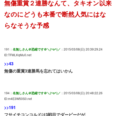
無傷重賞２連勝なんて、タキオン以来
なのにどうも本番で断然人気にはな
らなそうな予感
191：
名無しさん＠恐縮です＠＼(^o^)／
：2015/03/08(日) 20:39:29.24
ID:TFMLKqMu0.net
>>43
無傷の重賞3連勝馬を忘れてはいかん
194：
名無しさん＠恐縮です＠＼(^o^)／
：2015/03/08(日) 20:48:22.26
ID:m4E3W50S0.net
>>191
フサイチコンコルドは3戦目でダービーだが