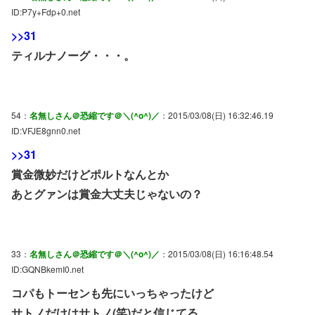
ID:P7y+Fdp+0.net
>>31
ティルナノーグ・・・。
54：
名無しさん＠恐縮です＠＼(^o^)／
：2015/03/08(日) 16:32:46.19
ID:VFJE8gnn0.net
>>31
賞金微妙だけどポルトなんとか
あとグァンは賞金大丈夫じゃないの？
33：
名無しさん＠恐縮です＠＼(^o^)／
：2015/03/08(日) 16:16:48.54
ID:GQNBkemI0.net
コパもトーセンも先にいっちゃったけど
サトノだけはサトノ(笑)だと信じてる