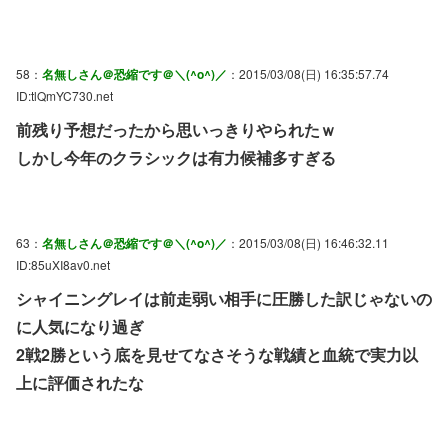
58：
名無しさん＠恐縮です＠＼(^o^)／
：2015/03/08(日) 16:35:57.74
ID:tlQmYC730.net
前残り予想だったから思いっきりやられたｗ
しかし今年のクラシックは有力候補多すぎる
63：
名無しさん＠恐縮です＠＼(^o^)／
：2015/03/08(日) 16:46:32.11
ID:85uXI8av0.net
シャイニングレイは前走弱い相手に圧勝した訳じゃないの
に人気になり過ぎ
2戦2勝という底を見せてなさそうな戦績と血統で実力以
上に評価されたな