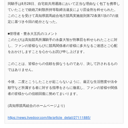
同騎手は8月28日、自宅前共用通路において正当な理由なく包丁を携帯し
ていたことで銃砲刀剣類所持等取締法違反により罰金刑を科せられた。
このことを受けて高知県競馬組合地方競馬実施規則第72条第1項の7の規
定に基づき今回の処分となった。
■管理者・豊永大五氏のコメント
このたびは高知競馬所属騎手の永森大智が刑事罰を科せられたことに対
し、ファンの皆様ならびに競馬関係者の皆様に多大なるご迷惑とご心配
をおかけしますことを心からお詫び申し上げます。
このことは、皆様からの信頼を損なうものであり、決して許されるもの
ではありません。
今後、二度とこうしたことが起こらないように、厳正な生活態度や法令
順守など所属する者に対する指導をさらに徹底し、ファンの皆様や関係
者の皆様からの信頼回復に努めてまいります。
(高知県競馬組合のホームページより)
https://news.livedoor.com/lite/article_detail/27111885/