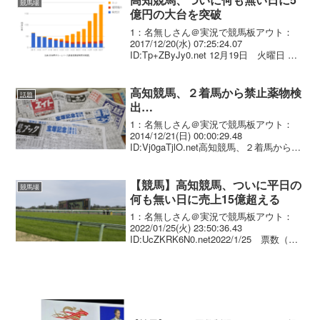
競馬場
億円の大台を突破
1：名無しさん＠実況で競馬板アウト：
2017/12/20(水) 07:25:24.07
ID:Tp+ZByJy0.net 12月19日 火曜日 浦
和 790,381,460 円 99.8% 園田
411,361,100 円 166.2% 高...
高知競馬、２着馬から禁止薬物検
話題
出…
1：名無しさん＠実況で競馬板アウト：
2014/12/21(日) 00:00:29.48
ID:Vj0gaTjlO.net高知競馬、２着馬から禁
止薬物検出…筋肉増強効果「ボルデノ
ン」 高知県競馬組合は２０日、１３日に
開かれた第１２回高知競馬に...
【競馬】高知競馬、ついに平日の
競馬場
何も無い日に売上15億超える
1：名無しさん＠実況で競馬板アウト：
2022/01/25(火) 23:50:36.43
ID:UcZKRK6N0.net2022/1/25 票数（地
方） 16回大井2日 19,587,518.4 10回笠
松1日 *5,110,073 *3回...