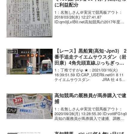
に利益配分
1：名無しさん＠実況で競馬板アウト：
2018/03/28(水) 12:27:41.87
ID:qm0jLvIB0.net高知競馬の2017年度の
売り上げが前年度から100億円以上増え
て、360億円を超える見通しとなった。イ
ンターネット販売の...
【レース】黒船賞(高知･Jpn3) 2
レース
番手追走テイエムサウスダン（岩
田康）4角先頭直線ぶっちぎって
圧勝！重賞2勝目
1：丁稚ですがφ ★：2021/03/16(火)
16:39:51.59 ID:CAP_USER9.net01 8 11
テイエムサウスダン JRA 牡 4 56.0
岩田康.(JRA) 飯田雄 543 -3 1:27:6 02 6
...
高知競馬の厩務員が馬券購入で逮
話題
捕
1：名無しさん＠実況で競馬板アウト：
2020/09/28(月) 13:28:55.30 ID:vot8FG1q0
高知の厩務員が馬券購入で逮捕、調教師
に実効20日間の賞典停止処分 高知県競馬
組合所属の那俄性哲也調教師が雇用して
いた厩務員が、競...
高知競馬、ついに何も無い日に5