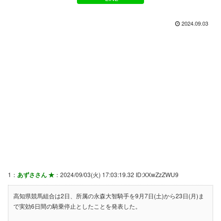
2024.09.03
1：
あずささん ★
：2024/09/03(火) 17:03:19.32 ID:XXwZzZWU9
高知県競馬組合は2日、所属の永森大智騎手を9月7日(土)から23日(月)ま
で実効6日間の騎乗停止としたことを発表した。