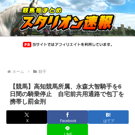
ホーム
騎手
【競馬】高知競馬所属、永森大智騎手を6
日間の騎乗停止 自宅前共用通路で包丁を
携帯し罰金刑
X
Facebook
はてブ
LINE