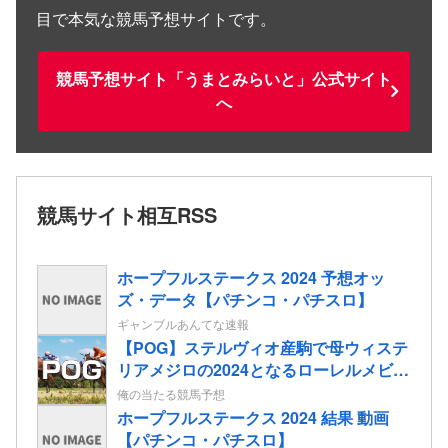
目で本気な競馬予想サイトです。
競馬予想サイト「うまとみらいと」公式サイト
へ
競馬サイト相互RSS
ホープフルステークス 2024 予想オッ
ズ・データ【パチンコ・パチスロ】
ギャンブルあんてな速報
【POG】ステルヴィオ産駒で母ウィステ
リアメジロの2024となるローレルメビウ
スの2歳情報
俺の当たる競馬予想
ホープフルステークス 2024 結果 動画
【パチンコ・パチスロ】