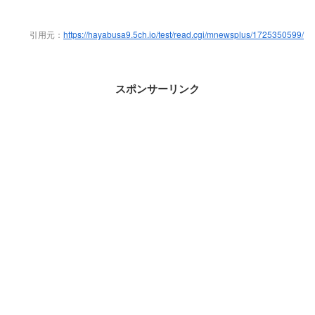
引用元：
https://hayabusa9.5ch.io/test/read.cgi/mnewsplus/1725350599/
スポンサーリンク