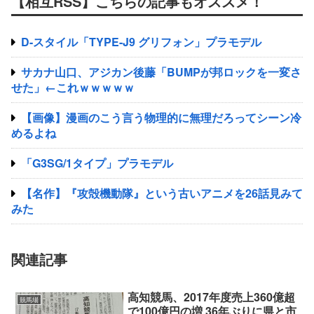
【相互RSS】こちらの記事もオススメ！
D-スタイル「TYPE-J9 グリフォン」プラモデル
サカナ山口、アジカン後藤「BUMPが邦ロックを一変さ
せた」←これｗｗｗｗｗ
【画像】漫画のこう言う物理的に無理だろってシーン冷
めるよね
「G3SG/1タイプ」プラモデル
【名作】『攻殻機動隊』という古いアニメを26話見みて
みた
関連記事
高知競馬、2017年度売上360億超
競馬場
で100億円の増 36年ぶりに県と市