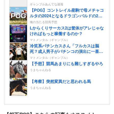
ギャンブルあんてな速報
【POG】コントレイル産駒で母メチャコ
ルタの2024となるドラゴンバルドの2歳
情報
俺の当たる競馬予想
Lからくりサーカス2は筐体がアレじゃな
ければもっと稼働するのか？
マトメンタル（ギャンブル）
冷笑系パチンカスさん「フルカスは脳
死？成人男子がパチンコの演出に一喜一
憂してる方が脳死なんよ」
マトメンタル（ギャンブル）
【予想】競馬あまりにも難しすぎるやろ
うまちゃんねる
【考察】突然変異だと思われる馬
うまちゃんねる