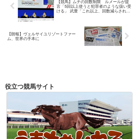
【競馬】ムチの回数制限 ルメールが提
言「5回以上使うと犯罪者のような扱い受
ける」 武豊「これ以上、回数減らされる
ことは望んでない」
【朗報】ヴェルサイユリゾートファー
ム、世界の手本に
役立つ競馬サイト