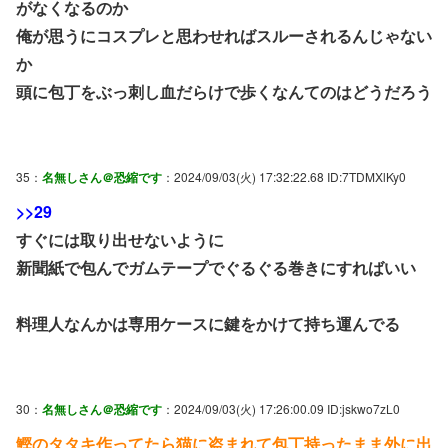
がなくなるのか
俺が思うにコスプレと思わせればスルーされるんじゃない
か
頭に包丁をぶっ刺し血だらけで歩くなんてのはどうだろう
35：
名無しさん＠恐縮です
：2024/09/03(火) 17:32:22.68 ID:7TDMXlKy0
>>29
すぐには取り出せないように
新聞紙で包んでガムテープでぐるぐる巻きにすればいい
料理人なんかは専用ケースに鍵をかけて持ち運んでる
30：
名無しさん＠恐縮です
：2024/09/03(火) 17:26:00.09 ID:jskwo7zL0
鰹のタタキ作ってたら猫に盗まれて包丁持ったまま外に出