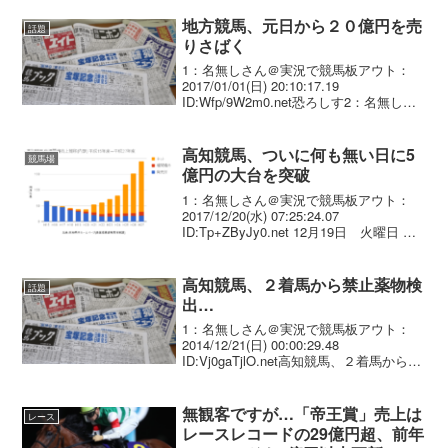
金としては、これまでの記録を約1億6千
万円更新する、548,3...
地方競馬、元日から２０億円を売
話題
りさばく
1：名無しさん＠実況で競馬板アウト：
2017/01/01(日) 20:10:17.19
ID:Wfp/9W2m0.net恐ろしす2：名無しさ
ん＠実況で競馬板アウト：2017/01/01(日)
20:14:51.85 ID:lapeHE2+0...
高知競馬、ついに何も無い日に5
競馬場
億円の大台を突破
1：名無しさん＠実況で競馬板アウト：
2017/12/20(水) 07:25:24.07
ID:Tp+ZByJy0.net 12月19日 火曜日 浦
和 790,381,460 円 99.8% 園田
411,361,100 円 166.2% 高...
高知競馬、２着馬から禁止薬物検
話題
出…
1：名無しさん＠実況で競馬板アウト：
2014/12/21(日) 00:00:29.48
ID:Vj0gaTjlO.net高知競馬、２着馬から禁
止薬物検出…筋肉増強効果「ボルデノ
ン」 高知県競馬組合は２０日、１３日に
開かれた第１２回高知競馬に...
無観客ですが…「帝王賞」売上は
レース
レースレコードの29億円超、前年