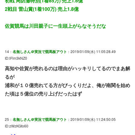
初戦 周防灘特別(1着85万) 売上1.6億
2戦目 雷山賞(1着100万) 売上1.8億
佐賀競馬は川田親子に一生頭上がらなそうだな
14：
名無しさん＠実況で競馬板アウト
：2019/01/09(水) 11:05:28.49
ID:lFlm3kNZ0
高知や佐賀が売れるのは理由がハッキリしてるのでまあ解
るが
浦和が１０億売れてる方がびっくりだよ、俺が南関を始め
た頃は５億位の売り上げだったはず
25：
名無しさん＠実況で競馬板アウト
：2019/01/09(水) 11:24:50.05
ID:zWzKGfo60