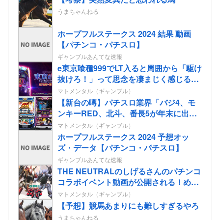
うまちゃんねる
ホープフルステークス 2024 結果 動画
【パチンコ・パチスロ】
ギャンブルあんてな速報
e東京喰種999でLT入ると周囲から「駆け
抜けろ！」って思念を凄まじく感じる…
マトメンタル（ギャンブル）
【新台の噂】パチスロ業界「バジ4、モ
ンキーRED、北斗、番長5が年末に出る
ぞ！」←全部一緒に来てどうするんだ
マトメンタル（ギャンブル）
よ！！！少しは分けろよ！
ホープフルステークス 2024 予想オッ
ズ・データ【パチンコ・パチスロ】
ギャンブルあんてな速報
THE NEUTRALのしげるさんのパチンコ
コラボイベント動画が公開される！めっ
ちゃ楽しそうだな！！！
マトメンタル（ギャンブル）
【予想】競馬あまりにも難しすぎるやろ
うまちゃんねる