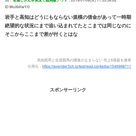
ID:WuXkKwY/0
岩手と高知はどうにもならない規模の借金があって一時期
絶望的な状況にまで追い込まれてたとこまでは同じなのに
そこからここまで差が付くとはな
高知競馬と佐賀競馬の躍進が止まらない 売上6億超を連発
引用元：
https://lavender.5ch.io/test/read.cgi/keiba/1546998711
スポンサーリンク