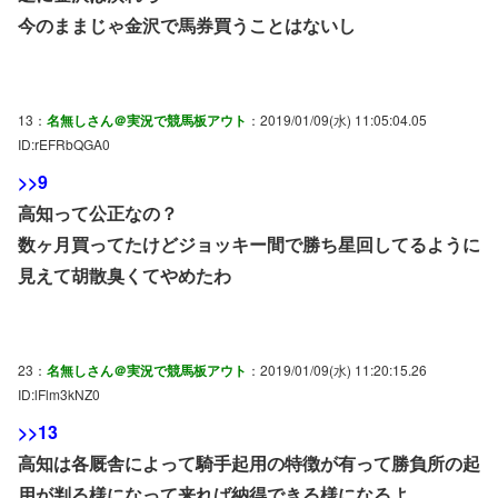
今のままじゃ金沢で馬券買うことはないし
13：
名無しさん＠実況で競馬板アウト
：2019/01/09(水) 11:05:04.05
ID:rEFRbQGA0
>>9
高知って公正なの？
数ヶ月買ってたけどジョッキー間で勝ち星回してるように
見えて胡散臭くてやめたわ
23：
名無しさん＠実況で競馬板アウト
：2019/01/09(水) 11:20:15.26
ID:lFlm3kNZ0
>>13
高知は各厩舎によって騎手起用の特徴が有って勝負所の起
用が判る様になって来れば納得できる様になるよ