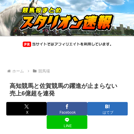
ホーム
競馬場
高知競馬と佐賀競馬の躍進が止まらない
売上6億超を連発
X
Facebook
はてブ
LINE