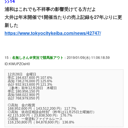
>>14
浦和はこれでも不祥事の影響受けてる方だよ
大井は年末開催で1開催当たりの売上記録を27年ぶりに更
新した
https://www.tokyocitykeiba.com/news/42747/
15：
名無しさん＠実況で競馬板アウト
：2019/01/09(水) 11:06:18.59
ID:KWUPZOsH0
12月28日 金曜日
帯広 194,637,600 円 107.6%
高知 738,276,000 円 125.6%
合計 932,913,600 円 121.3%
（参考）前年12月28日 木曜日
帯広 180,956,150 円
高知 588,022,900 円
合計 768,979,050 円
◎高知 金の鞍賞
168,952,600 円（ 143,512,200 円） 117.7%
◎高知 依存症相談会特別ﾟ（昨年は11月25日土曜施行）
42,115,100 円（ 23,838,500 円） 176.7%
◎高知 一発逆転ファイナルレース
116,150,800 円（ 84,878,600 円） 136.8%