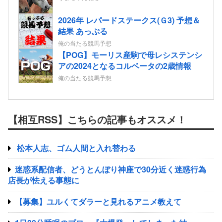
2026年 レパードステークス(Ｇ3) 予想＆
結果 あっぷる
俺の当たる競馬予想
【POG】モーリス産駒で母レシステンシ
アの2024となるコルベータの2歳情報
俺の当たる競馬予想
【相互RSS】こちらの記事もオススメ！
松本人志、ゴム人間と入れ替わる
迷惑系配信者、どうとんぼり神座で30分近く迷惑行為
店長が怯える事態に
【募集】ユルくてダラーと見れるアニメ教えて