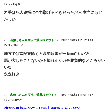
ID:6vaJfsjJ0
岩手は犯人逮捕に全力挙げるべきだっただろ 本当にもど
かしい
29：
名無しさん＠実況で競馬板アウト
：2019/01/09(水) 11:31:11.81
ID:4UqSNldq0
地方では南関東除くと高知競馬が一番面白いだろ
馬が大したことないかも知れんがガチ勝負的なところがい
いな
永森好き
32：
名無しさん＠実況で競馬板アウト
：2019/01/09(水) 11:39:17.96
ID:jJ0VhKVV0
佐賀も佐賀記念の日は売上8億超えそうだな