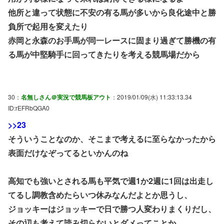
他所と違って状態に不安の有る馬が多いから良化途中と勝
負所で起用を変えたり
赤岡と永森のお手馬が同一レースに固まり過ぎて勝機の有
る馬が中堅騎手に回ってきたりを考える競馬場だから
30：
名無しさん＠実況で競馬板アウト
：2019/01/09(水) 11:33:13.34
ID:rEFRbQGA0
>>23
そういうことなのか、そこまで考えるに至らなかったから
表面だけなぞってるといかんのね
高知でも強いとされる馬も平気で週1か2週に1回は出走し
てるし調教含めたらいつ休みなんだよとか思うし、
ジョッキーはジョッキーで日で勝つ人変わりまくりだし、
その辺も考えて読み切らないとダメってことか