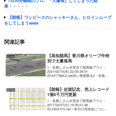
1日30分睡眠のプロ、『大爆発』してしまった結
果・・・・・
【朗報】ワンピースのシャッキーさん、ヒロインムーブ
をしてしまうwww
関連記事
【高知競馬】香川県オリーブ牛特
レース
別で大量落馬
1：名無しさん＠実況で競馬板アウト：
2021/02/10(水) 22:05:39.51
ID:k51T8jhL0.net赤い彗星散る2：名無し
さん＠実況で競馬板アウト：
2021/02/10(水) 22:08:14.69 ID:WvnelsT...
【朗報】佐賀記念、売上レコード
レース
1億6千万円更新
1：名無しさん＠実況で競馬板アウト：
2017/02/07(火) 19:35:01.48
ID:x5lUt7r/0.net＜本日の売得金について
＞平日開催における佐賀記念当日の売得