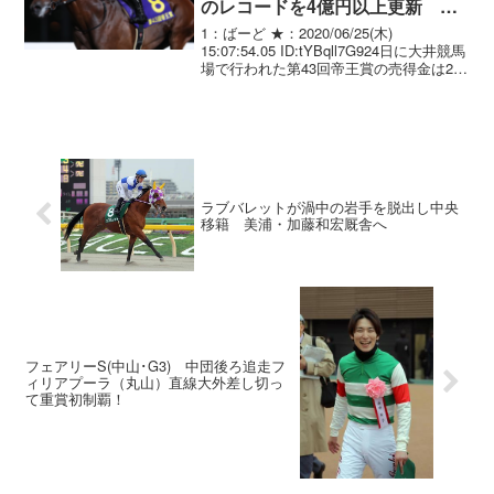
のレコードを4億円以上更新 大
井･Jpn1
1：ばーど ★：2020/06/25(木)
15:07:54.05 ID:tYBqll7G924日に大井競馬
場で行われた第43回帝王賞の売得金は29
億2995万8400円となり、同競走の1レー
ス売上レコードを更新した。また、第43
回帝王賞当...
ラブバレットが渦中の岩手を脱出し中央
移籍 美浦・加藤和宏厩舎へ
フェアリーS(中山･G3) 中団後ろ追走フ
ィリアプーラ（丸山）直線大外差し切っ
て重賞初制覇！