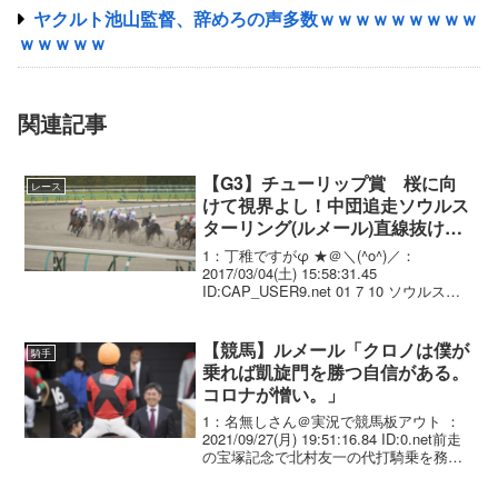
ヤクルト池山監督、辞めろの声多数ｗｗｗｗｗｗｗｗｗ
ｗｗｗｗｗ
関連記事
【G3】チューリップ賞 桜に向
レース
けて視界よし！中団追走ソウルス
ターリング(ルメール)直線抜け出
し圧勝！無敗で桜花賞へ
1：丁稚ですがφ ★＠＼(^o^)／：
2017/03/04(土) 15:58:31.45
ID:CAP_USER9.net 01 7 10 ソウルスタ
ーリング 牝3/476(+4)/1.33.2
--- C.ﾙﾒｰﾙ ...
【競馬】ルメール「クロノは僕が
騎手
乗れば凱旋門を勝つ自信がある。
コロナが憎い。」
1：名無しさん＠実況で競馬板アウト ：
2021/09/27(月) 19:51:16.84 ID:0.net前走
の宝塚記念で北村友一の代打騎乗を務め
たルメールはこう話す。「すごくいい
馬。バゴ産駒でパリロンシャンの馬場も