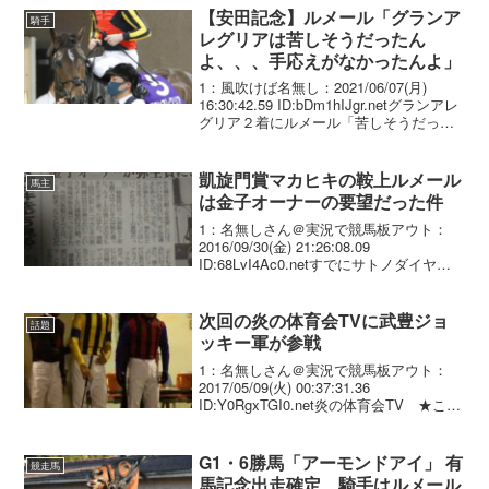
合います。ドバイでミシュ...
【安田記念】ルメール「グランア
騎手
レグリアは苦しそうだったん
よ、、、手応えがなかったんよ」
1：風吹けば名無し：2021/06/07(月)
16:30:42.59 ID:bDm1hIJgr.netグランアレ
グリア２着にルメール「苦しそうだっ
た」／安田記念 ＜安田記念＞◇6日＝東
京◇G1◇芝1600メートル◇3歳上◇出走
14頭史上3...
凱旋門賞マカヒキの鞍上ルメール
馬主
は金子オーナーの要望だった件
1：名無しさん＠実況で競馬板アウト：
2016/09/30(金) 21:26:08.09
ID:68LvI4Ac0.netすでにサトノダイヤモ
ンドとのコンビで、クラシックへの出走
が決定していたルメール。 今回彼の騎乗
を熱望したのも金子オーナー...
次回の炎の体育会TVに武豊ジョ
話題
ッキー軍が参戦
1：名無しさん＠実況で競馬板アウト：
2017/05/09(火) 00:37:31.36
ID:Y0RgxTGI0.net炎の体育会TV ★この
春!日本を沸かせた一流アスリート参戦
SP★ 2017年5月13日（土） 19時00分～
21時00分...
G1・6勝馬「アーモンドアイ」 有
競走馬
馬記念出走確定、騎手はルメール