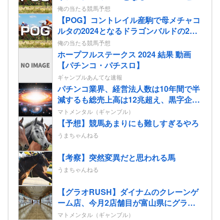
スの2歳情報
俺の当たる競馬予想
【POG】コントレイル産駒で母メチャコ
ルタの2024となるドラゴンバルドの2歳
情報
俺の当たる競馬予想
ホープフルステークス 2024 結果 動画
【パチンコ・パチスロ】
ギャンブルあんてな速報
パチンコ業界、経営法人数は10年間で半
減するも総売上高は12兆超え、黒字企業
割合はコロナ前の水準に回復
マトメンタル（ギャンブル）
【予想】競馬あまりにも難しすぎるやろ
うまちゃんねる
【考察】突然変異だと思われる馬
うまちゃんねる
【グラオRUSH】ダイナムのクレーンゲ
ーム店、今月2店舗目が富山県にグラン
ドオープン決定
マトメンタル（ギャンブル）