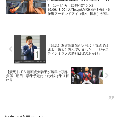
1：ばーど ★：2019/12/10(火)
19:06:18.90 ID:YhxqwkMX9国内外G1・6
勝馬アーモンドアイ（牝4、国枝）が有馬
記念（G1、芝2500メートル、22日＝中
山）の出走を確定させたことが10日、同
馬を所有する（有...
【競馬】友道調教師が大号泣「直線では
康太！康太と叫んでいました」「ジャス
ティンミラノの勝利は彼のおかげ」
【競馬】JRA 鷲頭虎太騎手が落馬で頭部
負傷 明日、騎乗予定だった2鞍は乗り替
わり