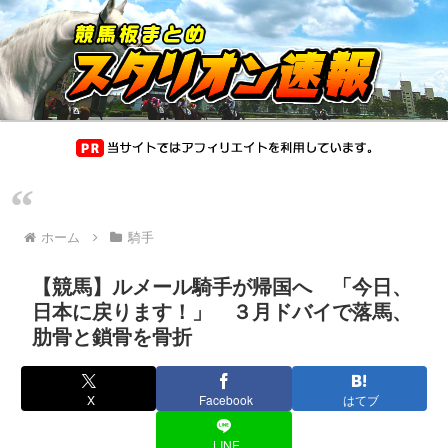
ホーム
騎手
【競馬】ルメール騎手が帰国へ 「今日、
日本に戻ります！」 ３月ドバイで落馬、
肋骨と鎖骨を骨折
X
Facebook
はてブ
LINE