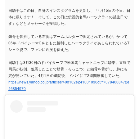
同騎手はこの日、自身のインスタグラムを更新し、「4月15日の今日、日
本に戻ります！ そして、この日は伝説的名馬ハーツクライの誕生日で
す」などとメッセージを投稿した。
鎖骨を骨折している右腕はアームホルダーで固定されているが、かつて
06年ドバイシーマCをともに勝利したハーツクライがあしらわれているT
シャツ姿で、ファンに近況を伝えた。
同騎手は3月30日のドバイターフで米国馬キャットニップに騎乗。直線で
同馬が転倒、落馬したことで肋骨（ろっこつ）と鎖骨を骨折し、肺にも
穴が開いていた。4月1日の退院後、ドバイにて2週間療養していた。
https://news.yahoo.co.jp/articles/40d102e241001036c5ff70784608472e
46854970