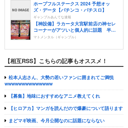
ホープフルステークス 2024 予想オッ
ズ・データ【パチンコ・パチスロ】
ギャンブルあんてな速報
【神設備】ラカータ大宮駅前店の神セレ
コーナーがアツいと個人的に話題 半個
室島+スマホミラーモニターを搭載
マトメンタル（ギャンブル）
【相互RSS】こちらの記事もオススメ！
松本人志さん、大勢の若いファンに囲まれてご満悦
wwwwwwwwwwwwww
【募集】地味におすすめなアニメ教えてくれ
【ヒロアカ】マンガを読んだので爆豪について語ります
まどマギ映画、今月公開なのに話題にならない