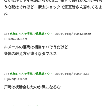
なかなかヒドイ落馬だったのに、生きて帰れたんだからも
う心配はそれほど…康太ショックで正直皆さん忘れてるよ
ね
32：
名無しさん＠実況で競馬板アウト
：2024/04/15(月) 09:43:10.50
ID:TxeN+jM+0.net
ルメールの落馬は相当ヤバそうだけど
身体の鍛え方が違うなタフネス
21：
名無しさん＠実況で競馬板アウト
：2024/04/15(月) 09:24:33.21
ID:jX7bqdO80.net
戸崎は祝勝会したのか気になるな