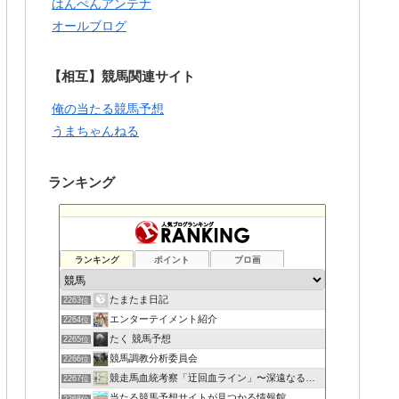
はんぺんアンテナ
オールブログ
【相互】競馬関連サイト
俺の当たる競馬予想
うまちゃんねる
ランキング
ランキング
ポイント
ブロ画
たまたま日記
2263位
エンターテイメント紹介
2264位
たく 競馬予想
2265位
競馬調教分析委員会
2266位
競走馬血統考察「迂回血ライン」〜深遠なる血の連鎖〜
2267位
当たる競馬予想サイトが見つかる情報館
2268位