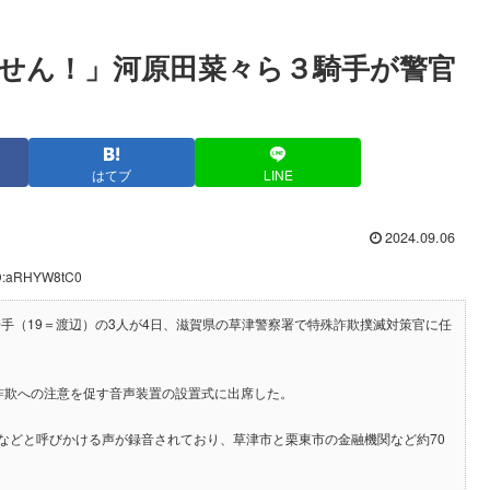
せん！」河原田菜々ら３騎手が警官
はてブ
LINE
2024.09.06
ID:aRHYW8tC0
騎手（19＝渡辺）の3人が4日、滋賀県の草津警察署で特殊詐欺撲滅対策官に任
詐欺への注意を促す音声装置の設置式に出席した。
などと呼びかける声が録音されており、草津市と栗東市の金融機関など約70