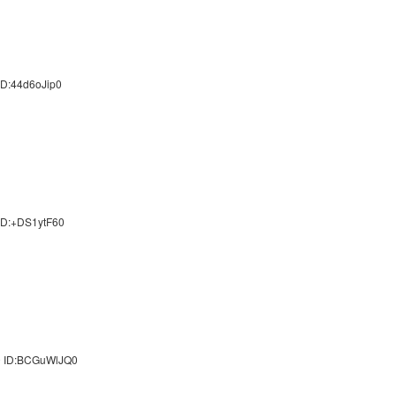
ID:44d6oJip0
ID:+DS1ytF60
0 ID:BCGuWlJQ0