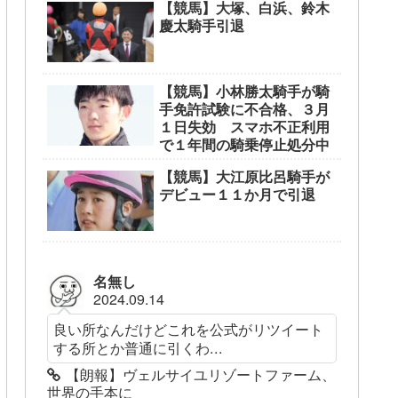
【競馬】大塚、白浜、鈴木
慶太騎手引退
【競馬】小林勝太騎手が騎
手免許試験に不合格、３月
１日失効 スマホ不正利用
で１年間の騎乗停止処分中
【競馬】大江原比呂騎手が
デビュー１１か月で引退
名無し
2024.09.14
良い所なんだけどこれを公式がリツイート
する所とか普通に引くわ...
【朗報】ヴェルサイユリゾートファーム、
世界の手本に