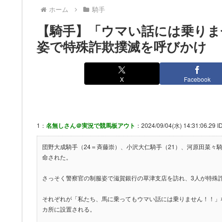
ホーム
騎手
【騎手】「ウマい話には乗りま
姿で特殊詐欺撲滅を呼びかけ
X
Facebook
1：
名無しさん＠実況で競馬板アウト
：2024/09/04(水) 14:31:06.29 
団野大成騎手（24＝斉藤崇）、小沢大仁騎手（21）、河原田菜々
命された。
さっそく警察官の制服姿で滋賀銀行の草津支店を訪れ、3人が特殊
それぞれが「私たち、馬に乗ってもウマい話には乗りません！！」
カ所に設置される。