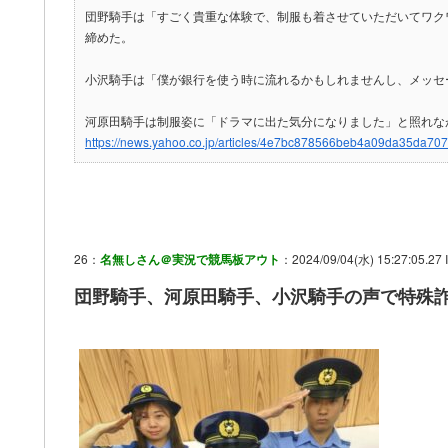
団野騎手は「すごく貴重な体験で、制服も着させていただいてワク
締めた。
小沢騎手は「僕が銀行を使う時に流れるかもしれませんし、メッセ
河原田騎手は制服姿に「ドラマに出た気分になりました」と照れな
https://news.yahoo.co.jp/articles/4e7bc878566beb4a09da35da70
26：
名無しさん＠実況で競馬板アウト
：2024/09/04(水) 15:27:05.27 
団野騎手、河原田騎手、小沢騎手の声で特殊