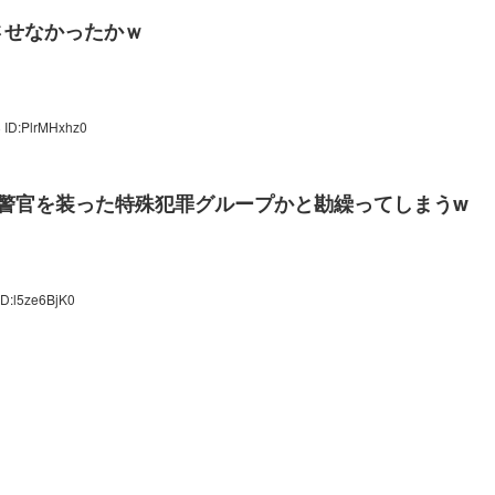
させなかったかｗ
 ID:PlrMHxhz0
警官を装った特殊犯罪グループかと勘繰ってしまうw
ID:l5ze6BjK0