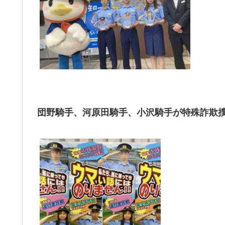
団野騎手、河原田騎手、小沢騎手が特殊詐欺