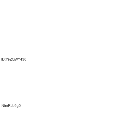
5 ID:YeZQWY430
ID:NimRJb9g0