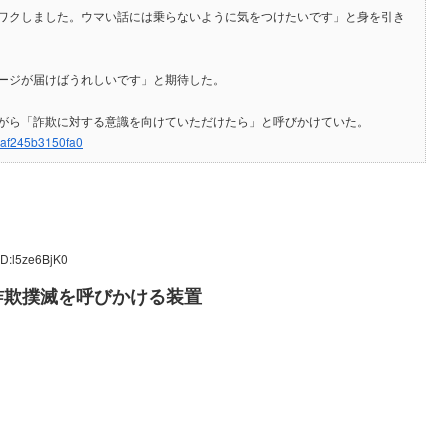
ワクしました。ウマい話には乗らないように気をつけたいです」と身を引き
ージが届けばうれしいです」と期待した。
がら「詐欺に対する意識を向けていただけたら」と呼びかけていた。
7af245b3150fa0
ID:l5ze6BjK0
詐欺撲滅を呼びかける装置