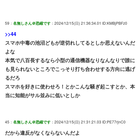
59：
名無しさん＠恐縮です
：2024/12/15(日) 21:36:34.01 ID:KMBjPBFz0
>>44
スマホ中毒の池沼どもが逆切れしてるとしか思えないんだ
よな
本気で八百長するなら小型の通信機器なりなんなりで誰に
も見られないところでこっそり打ち合わせする方向に逃げ
るだろ
スマホを好きに使わせろ！とかこんな騒ぎ起こすとか、本
当に知能がサル並みに低いとしか
45：
名無しさん＠恐縮です
：2024/12/15(日) 21:31:21.03 ID:PE77rjnC0
だから違反がなくならないんだよ