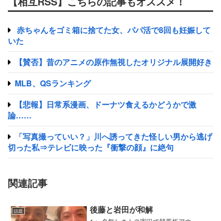
【相互RSS】こちらの記事もオススメ！
赤ちゃんをゴミ箱に捨てた女、パパ活で8回も妊娠して
いた
【賛否】昔のアニメの原作無視したオリジナル展開好き
MLB、QSランキング
【悲報】日常系漫画、ドーナツ食えるかどうかで激
論……
「写真撮っていい？」川へ誘ってきた怪しい男から逃げ
切った私⇒テレビに映った『衝撃の顔』に絶句
関連記事
後藤と岩田が和解
話題