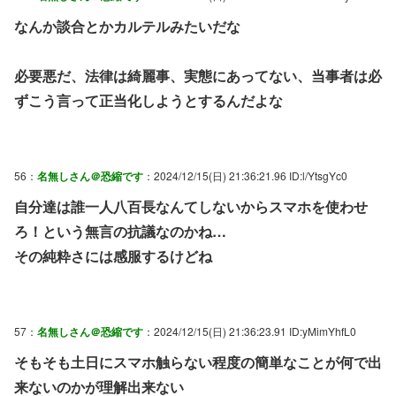
なんか談合とかカルテルみたいだな
必要悪だ、法律は綺麗事、実態にあってない、当事者は必
ずこう言って正当化しようとするんだよな
56：
名無しさん＠恐縮です
：2024/12/15(日) 21:36:21.96 ID:l/YtsgYc0
自分達は誰一人八百長なんてしないからスマホを使わせ
ろ！という無言の抗議なのかね…
その純粋さには感服するけどね
57：
名無しさん＠恐縮です
：2024/12/15(日) 21:36:23.91 ID:yMimYhfL0
そもそも土日にスマホ触らない程度の簡単なことが何で出
来ないのかが理解出来ない