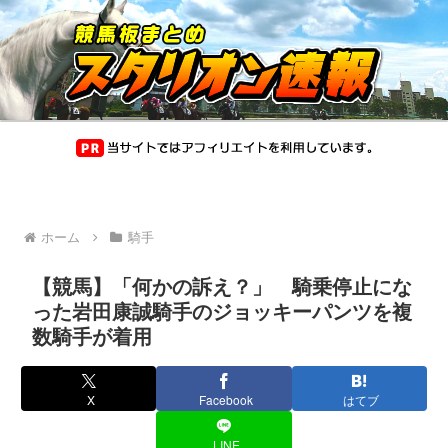
ホーム
騎手
【競馬】「何かの訴え？」 騎乗停止にな
った岩田康誠騎手のジョッキーパンツを複
数騎手が着用
X
Facebook
はてブ
LINE