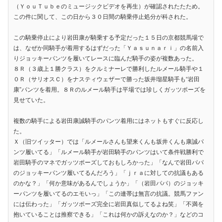
（ＹｏｕＴｕｂｅのミュージックビデオを再生）が確認されたたため。
この件に関して、この日から３０日間の騎乗停止処分が科された。
この騎乗停止により岩田康が騎乗する予定だった１５日の京都競馬場で
は、なぜか同騎手が着用するはずだった「Ｙａｓｕｎａｒｉ」の名前入
りジョッキーパンツを履いてレースに臨んだ騎手の姿が複数あった。
８Ｒ（３歳上１勝クラス）をクルミナーレで勝利したルメール騎手や１
０Ｒ（サリオスＣ）をナスティウェザーで勝った坂井瑠星騎手も“岩田
康”パンツを着用。８Ｒのルメール騎手は平場では珍しくガッツポーズを
見せていた。
複数の騎手による岩田康誠騎手のパンツ着用にはネットもすぐに反応し
た。
Ｘ（旧ツイッター）では「ルメールさんも望来くんも坂井くんも康誠パ
ンツ履いてる」「ルメール騎手が岩田騎手のパンツはいて条件戦勝利で
岩田騎手のマネでガッツポーズしておもしろかった」「なんで岩田パパ
のジョッキーパンツ履いてるんだろう」「ｊｒａに対しての抗議もある
のかな？」「何か意味があるんでしょうか」「（岩田パパ）のジョッキ
ーパンツを履いてるのエモいっ」「この連帯は無言の抗議。競馬ファン
には伝わった」「ガッツポーズ完全に岩田真似してるよね笑」「不満を
抱いていることは推察できる」「これは何かの訴えなのか？」などのコ