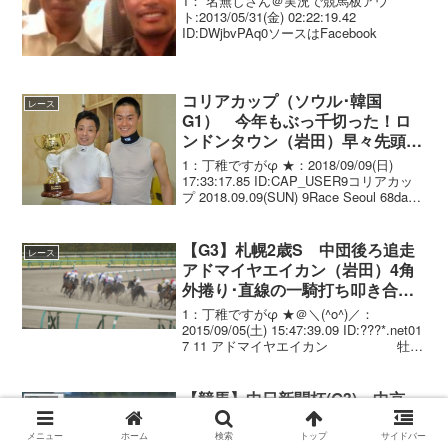
1： 名無しさん＠実況で競馬板アウ
ト:2013/05/31(金) 02:22:19.42
ID:DWjbvPAq0ソースはFacebook
コリアカップ（ソウル･韓国
レース
G1） 今年もぶっ千切った！ロ
ンドンタウン（岩田）早々先頭15
馬身差圧勝！連覇達成
1：丁稚ですがφ ★：2018/09/09(日)
17:33:17.85 ID:CAP_USER9コリアカッ
プ 2018.09.09(SUN) 9Race Seoul 68day
Sunny 16:55 Class Open / 1800M...
【G3】札幌2歳S 中団後ろ追走
レース
アドマイヤエイカン（岩田）4角
外捲り･直線の一騎打ち叩き合い
制し重賞制覇！
1：丁稚ですがφ ★＠＼(^o^)／：
2015/09/05(土) 15:47:39.09 ID:???*.net01
7 11 アドマイヤエイカン 牡2
岩田康誠 1.50.8 --- 54.0 492(-4)
須貝 尚介...
【競馬】中日新聞杯(G3)～中京
レース
ショウナンバルディが逃げ切り
岩田康誠騎手がJRA重賞100勝
メニュー
ホーム
検索
トップ
サイドバー