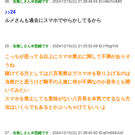
38：
名無しさん＠恐縮です
：2024/12/15(日) 21:28:46.04 ID:m8sTnzMl0
>>24
ルメさんも過去にスマホでやらかしてるから
25：
名無しさん＠恐縮です
：2024/12/15(日) 21:25:52.08 ID:l/YtsgYc0
こっちが思ってる以上にスマホ禁止に関して不満がありそ
うね
賭けてる方としては八百長禁止でスマホを取り上げるのは
当然だと思うけど騎手の人達に何が不満なのか是非とも聞
いてみたい
スマホを禁止しても意味がない八百長を本気でするなら方
法はいくらでもあるとかぶっちゃけてもいいよ
37：
名無しさん＠恐縮です
：2024/12/15(日) 21:28:40.92 ID:qFmEk9JU0