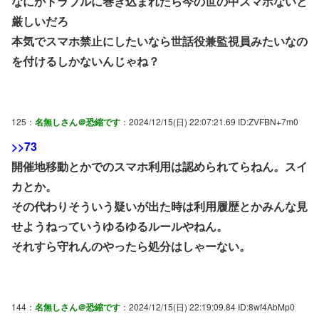
なにかトラブルに巻き込まれたら今の世の中スマホないと
厳しいだろ
本気でスマホ禁止にしたいなら世話役兼監視員みたいなの
を付けるしかないんじゃね？
125：
名無しさん＠恐縮です
：2024/12/15(日) 22:07:21.69 ID:ZVFBN+7m0
>>73
開催地移動とかでのスマホ利用は認められてらねん。スイ
カとか。
その代わりそういう疑いが出た時は利用履歴とかみんな見
せようねっていうゆるゆるルールやねん。
それすら守れんのやったら処分はしゃーない。
144：
名無しさん＠恐縮です
：2024/12/15(日) 22:19:09.84 ID:8wf4AbMp0