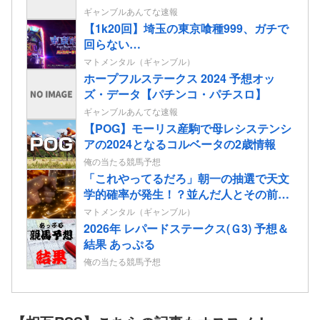
ギャンブルあんてな速報
【1k20回】埼玉の東京喰種999、ガチで
回らない…
マトメンタル（ギャンブル）
ホープフルステークス 2024 予想オッ
ズ・データ【パチンコ・パチスロ】
ギャンブルあんてな速報
【POG】モーリス産駒で母レシステンシ
アの2024となるコルベータの2歳情報
俺の当たる競馬予想
「これやってるだろ」朝一の抽選で天文
学的確率が発生！？並んだ人とその前後
で連番が出てしまう…
マトメンタル（ギャンブル）
2026年 レパードステークス(Ｇ3) 予想＆
結果 あっぷる
俺の当たる競馬予想