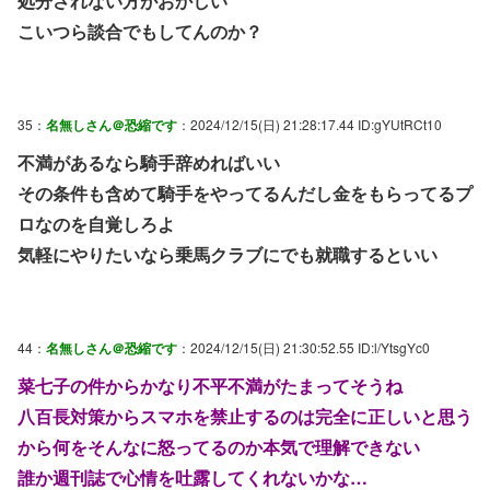
処分されない方がおかしい
こいつら談合でもしてんのか？
35：
名無しさん＠恐縮です
：2024/12/15(日) 21:28:17.44 ID:gYUtRCt10
不満があるなら騎手辞めればいい
その条件も含めて騎手をやってるんだし金をもらってるプ
ロなのを自覚しろよ
気軽にやりたいなら乗馬クラブにでも就職するといい
44：
名無しさん＠恐縮です
：2024/12/15(日) 21:30:52.55 ID:l/YtsgYc0
菜七子の件からかなり不平不満がたまってそうね
八百長対策からスマホを禁止するのは完全に正しいと思う
から何をそんなに怒ってるのか本気で理解できない
誰か週刊誌で心情を吐露してくれないかな…