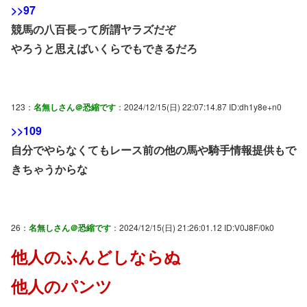
>>97
競馬の八百長って所謂ヤラズだぞ
やろうと思えばいくらでもできるだろ
123：
名無しさん＠恐縮です
：2024/12/15(日) 22:07:14.87 ID:dh1y8e+n0
>>109
自分でやらなくてもレース前の他の馬や騎手情報提供もで
きちゃうからな
26：
名無しさん＠恐縮です
：2024/12/15(日) 21:26:01.12 ID:V0J8F/0k0
他人のふんどしならぬ
他人のパンツ