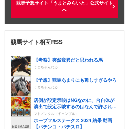
競馬予想サイト「うまとみらいと」公式サイト
へ
競馬サイト相互RSS
【考察】突然変異だと思われる馬
うまちゃんねる
【予想】競馬あまりにも難しすぎるやろ
うまちゃんねる
店側が設定示唆はNGなのに、台自体が
演出で設定示唆するのはなんで許されて
るの？
マトメンタル（ギャンブル）
ホープフルステークス 2024 結果 動画
【パチンコ・パチスロ】