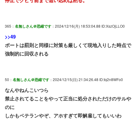
停止でクビ寸前まで追い込めば黙る。
365：
名無しさん＠恐縮です
：2024/12/16(月) 18:53:04.88 ID:XszOjLLO0
>>49
ボートは罰則と同様に対策も厳しくて現地入りした時点で
強制的に回収される
50：
名無しさん＠恐縮です
：2024/12/15(日) 21:34:26.48 ID:tq2n8WFo0
なんやねんこいつら
禁止されてることをやって正当に処分されただけのサルや
のに
しかもベテランやぞ、アホすぎて即解雇してもいいわ