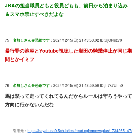
JRAの担当職員どもと役員どもも、前日から泊まり込み
＆スマホ禁止すべきだよな
75：
名無しさん＠恐縮です
：2024/12/15(日) 21:43:53.02 ID:UjGl4sz70
暴行罪の池添とYoutube視聴した岩田の騎乗停止が同じ期
間とかイミフ
76：
名無しさん＠恐縮です
：2024/12/15(日) 21:43:59.56 ID:jh7k7Uhn0
馬は黙って走ってくれてるんだからルールは守ろうやって
方向に行かないんだな
引用元：
https://hayabusa9.5ch.io/test/read.cgi/mnewsplus/1734265147/