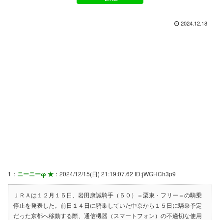
2024.12.18
1：
ニーニーφ ★
：2024/12/15(日) 21:19:07.62 ID:jWGHCh3p9
ＪＲＡは１２月１５日、岩田康誠騎手（５０）＝栗東・フリー＝の騎乗
停止を発表した。前日１４日に騎乗していた中京から１５日に騎乗予定
だった京都へ移動する際、通信機器（スマートフォン）の不適切な使用