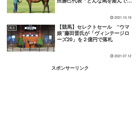
田勝己代表「どんな馬を産んでく
れるか楽しみ」
2021.10.19
【競馬】セレクトセール “ウマ
馬主
娘”藤田晋氏が「ヴィンテージロ
ーズ20」を２億円で落札
2021.07.12
スポンサーリンク