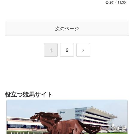
2014.11.30
次のページ
次
1
2
へ
役立つ競馬サイト