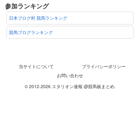
参加ランキング
日本ブログ村 競馬ランキング
競馬ブログランキング
当サイトについて
プライバシーポリシー
お問い合わせ
© 2012-2026 スタリオン速報 @競馬板まとめ.