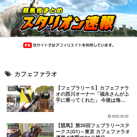
カフェファラオ
【フェブラリーＳ】カフェファラ
馬主
オの西川オーナー「福永さんが上
手に乗ってくれた」 今後は海外
視野、BC挑戦も
2022.02.22
【競馬】第39回フェブラリーステ
レース
ークス(G1)～東京 カフェファラオ