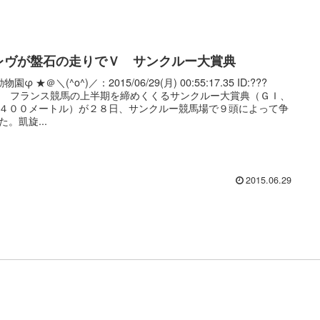
レヴが盤石の走りでＶ サンクルー大賞典
物園φ ★＠＼(^o^)／：2015/06/29(月) 00:55:17.35 ID:???
net フランス競馬の上半期を締めくくるサンクルー大賞典（ＧＩ、
４００メートル）が２８日、サンクルー競馬場で９頭によって争
た。凱旋...
2015.06.29