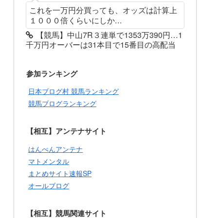
これを一万円分買っても、オッズは計算上
１０００倍くらいにしか...
【競馬】中山7R３連単で1353万390円…1
千万円オーバーは31本目で15番目の高配当
参加ランキング
日本ブログ村 競馬ランキング
競馬ブログランキング
【相互】アンテナサイト
はんぺんアンテナ
マトメンタル
まとめサイト速報SP
オールブログ
【相互】競馬関連サイト