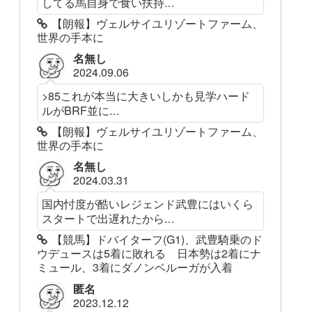
してる馬自身で食い扶持...
【朗報】ヴェルサイユリゾートファーム、
世界の手本に
名無し
2024.09.06
>85これが本当に大きいしかも見学ハード
ルがBRF並に...
【朗報】ヴェルサイユリゾートファーム、
世界の手本に
名無し
2024.03.31
国内忖度が酷いレジェンド武豊にはいくら
スタートで出遅れたから...
【競馬】ドバイターフ(G1)、武豊騎乗のド
ウデュースは5着に敗れる 日本勢は2着にナ
ミュール、3着にダノンベルーガが入着
匿名
2023.12.12