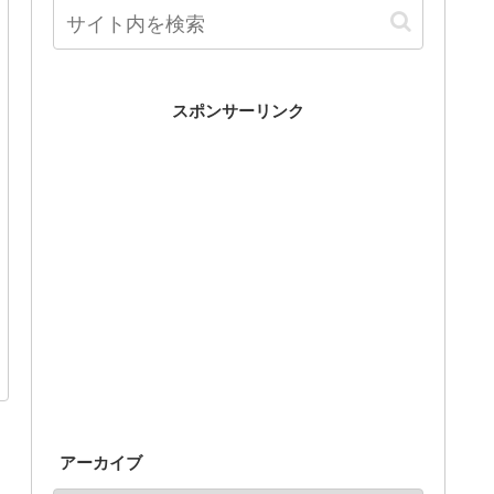
スポンサーリンク
アーカイブ