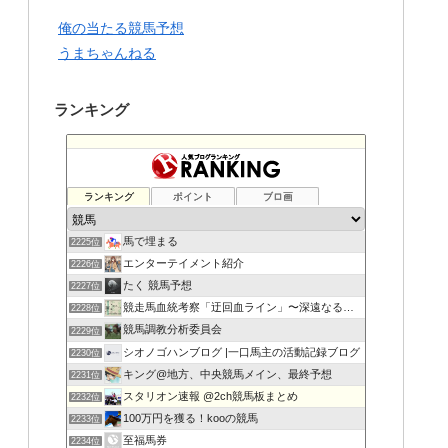
俺の当たる競馬予想
うまちゃんねる
ランキング
ランキング
ポイント
ブロ画
馬で埋まる
2225位
エンターテイメント紹介
2226位
たく 競馬予想
2227位
競走馬血統考察「迂回血ライン」〜深遠なる血の連鎖〜
2228位
競馬調教分析委員会
2229位
シオノゴハンブログ |一口馬主の活動記録ブログ
2230位
キング@地方、中央競馬メイン、最終予想
2231位
スタリオン速報 @2ch競馬板まとめ
2232位
100万円を獲る！kooの競馬
2233位
至福馬券
2234位