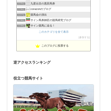
九星出目の黒田馬券
2235位
corazonのブログ
2236位
競馬会の演出
2237位
サイン馬券師匠の競馬研究ブログ
2238位
サイン競馬に迫る！
2239位
このカテゴリを全て表示
参加する
このブログに投票する
逆アクセスランキング
役立つ競馬サイト