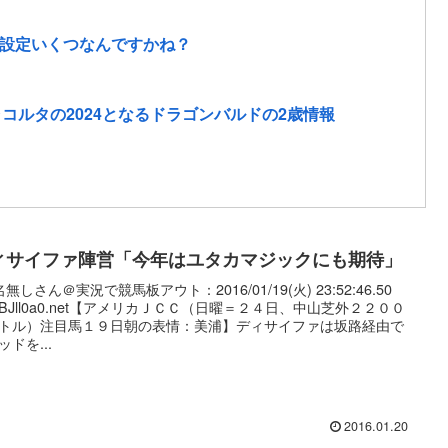
設定いくつなんですかね？
コルタの2024となるドラゴンバルドの2歳情報
ィサイファ陣営「今年はユタカマジックにも期待」
無しさん＠実況で競馬板アウト：2016/01/19(火) 23:52:46.50
:lxBJll0a0.net【アメリカＪＣＣ（日曜＝２４日、中山芝外２２００
トル）注目馬１９日朝の表情：美浦】ディサイファは坂路経由で
ッドを...
2016.01.20