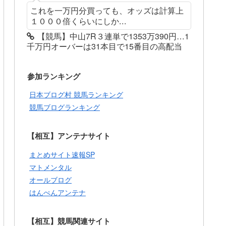
これを一万円分買っても、オッズは計算上
１０００倍くらいにしか...
【競馬】中山7R３連単で1353万390円…1
千万円オーバーは31本目で15番目の高配当
参加ランキング
日本ブログ村 競馬ランキング
競馬ブログランキング
【相互】アンテナサイト
まとめサイト速報SP
マトメンタル
オールブログ
はんぺんアンテナ
【相互】競馬関連サイト