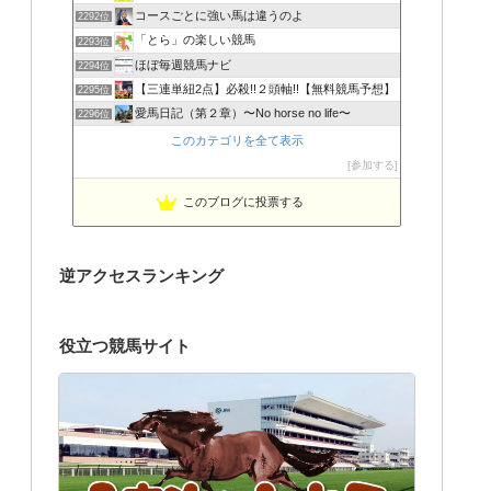
コースごとに強い馬は違うのよ
2292位
「とら」の楽しい競馬
2293位
ほぼ毎週競馬ナビ
2294位
【三連単紐2点】必殺!!２頭軸!!【無料競馬予想】
2295位
愛馬日記（第２章）〜No horse no life〜
2296位
このカテゴリを全て表示
参加する
このブログに投票する
逆アクセスランキング
役立つ競馬サイト