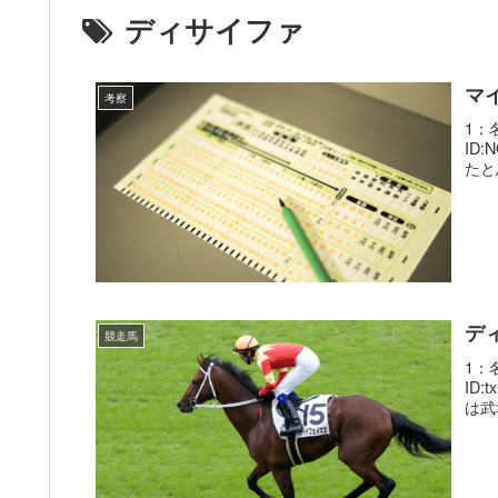
ディサイファ
マ
考察
1：名
ID
たと
デ
競走馬
1：名
ID
は武