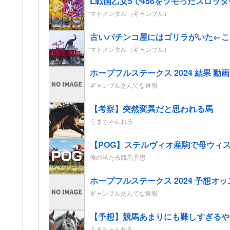
L戦国乙女5で456をツモったスロッ
マトメンタル（ギャンブル）
古いパチンコ屋にはゴリラがいた←こ
マトメンタル（ギャンブル）
ホープフルステークス 2024 結果 
ギャンブルあんてな速報
【考察】突然変異だと思われる馬
うまちゃんねる
【POG】ステルヴィオ産駒で母ウィス
俺の当たる競馬予想
ホープフルステークス 2024 予想
ギャンブルあんてな速報
【予想】競馬あまりにも難しすぎるや
うまちゃんねる