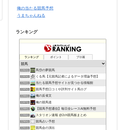
俺の当たる競馬予想
うまちゃんねる
ランキング
ランキング
ポイント
ブロ画
馬岱の夢競馬
2282位
くる馬【元競馬記者によるデータ理論予想】
2283位
当たる競馬予想サイトが見つかる情報館
2284位
競馬予想口コミや評判サイト馬ログ
2285位
俺の反省文
2286位
俺の競馬道
2287位
【競馬予想通信】毎日全レースAI無料予想
2288位
スタリオン速報 @2ch競馬板まとめ
2289位
競馬占い予想
2290位
競馬会の演出
2291位