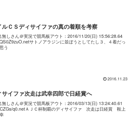
イルＣＳディサイファの真の着順を考察
無しさん＠実況で競馬板アウト：2016/11/20(日) 15:56:28.64
:NQS0Z9zuO.netサトノアラジンに並ぼうとしてたし３、４着だっ
思う
2016.11.23
ィサイファ次走は武幸四郎で日経賞へ
無しさん＠実況で競馬板アウト：2016/03/13(日) 13:24:40.61
:txCZGs/q0.netＡＪＣ杯制覇のディサイファ 次走は日経賞 鞍上
幸