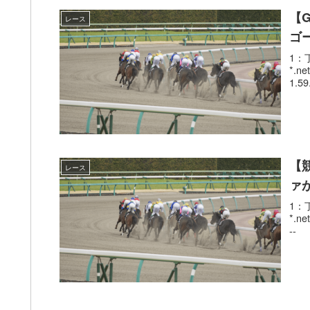
【
レース
ゴ
1：丁
*
1.5
【
レース
ァ
1：丁
*.
-- 