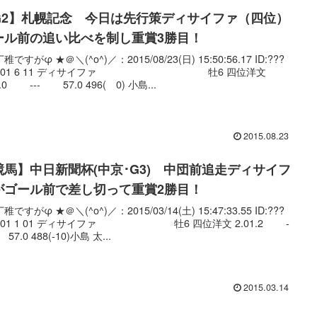
G2】札幌記念 今日は先行策ディサイファ（四位）
ール前の追い比べを制し重賞3勝目！
稚ですがφ ★＠＼(^o^)／：2015/08/23(日) 15:50:56.17 ID:???
.net01 6 11 ディサイファ 牡6 四位洋文
9.0 --- 57.0 496( 0) 小島...
2015.08.23
競馬】中日新聞杯(中京･G3) 中団前追走ディサイフ
がゴール前で差し切って重賞2勝目！
稚ですがφ ★＠＼(^o^)／：2015/03/14(土) 15:47:33.55 ID:???
net01 1 01 ディサイファ 牡6 四位洋文 2.01.2 -
57.0 488(-10)小島 太...
2015.03.14