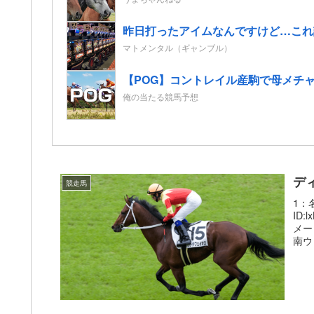
昨日打ったアイムなんですけど…これ
マトメンタル（ギャンブル）
【POG】コントレイル産駒で母メチャ
俺の当たる競馬予想
デ
競走馬
1：名
ID
メー
南ウ