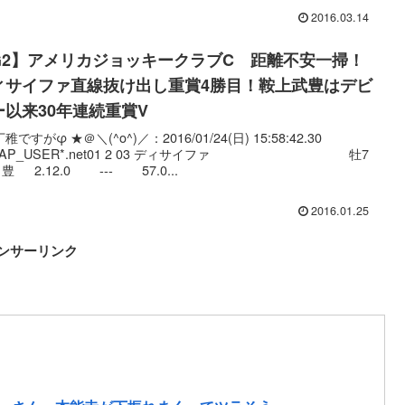
2016.03.14
G2】アメリカジョッキークラブC 距離不安一掃！
ィサイファ直線抜け出し重賞4勝目！鞍上武豊はデビ
ー以来30年連続重賞V
稚ですがφ ★＠＼(^o^)／：2016/01/24(日) 15:58:42.30
:CAP_USER*.net01 2 03 ディサイファ 牡7
豊 2.12.0 --- 57.0...
2016.01.25
ンサーリンク