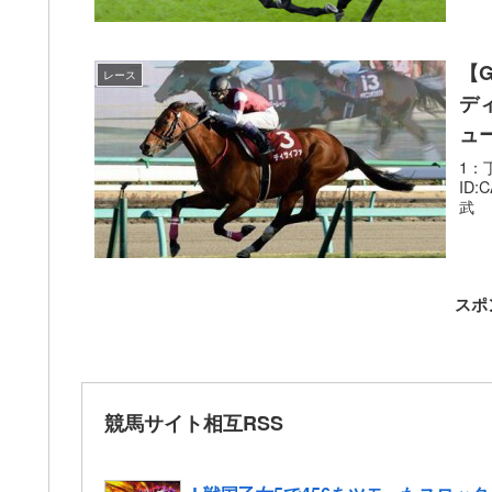
【
レース
デ
ュ
1：丁
ID
武 
スポ
競馬サイト相互RSS