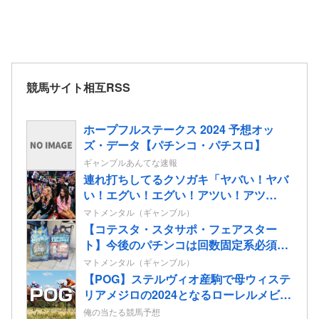
競馬サイト相互RSS
ホープフルステークス 2024 予想オッ
ズ・データ【パチンコ・パチスロ】
ギャンブルあんてな速報
連れ打ちしてるクソガキ「ヤバい！ヤバ
い！エグい！エグい！アツい！アツ
い！」←語彙力無さすぎだろｗｗｗ
マトメンタル（ギャンブル）
【コテスタ・スタサポ・フェアスター
ト】今後のパチンコは回数固定系必須で
いいよな。そして釘は完全に廃止するべ
マトメンタル（ギャンブル）
き
【POG】ステルヴィオ産駒で母ウィステ
リアメジロの2024となるローレルメビウ
スの2歳情報
俺の当たる競馬予想