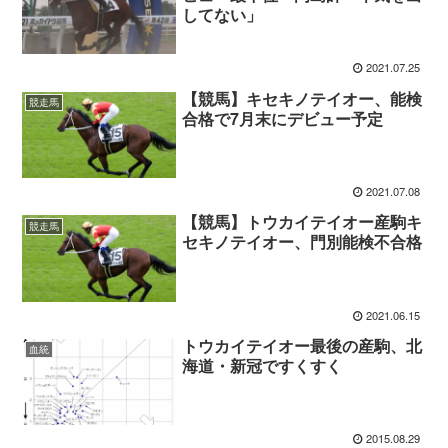
してない」
2021.07.25
【競馬】キセキノテイオー、能検
競走馬
合格で7月末にデビュー予定
2021.07.08
【競馬】トウカイテイオー産駒キ
競走馬
セキノテイオー、門別能検不合格
2021.06.15
トウカイテイオー最後の産駒、北
血統
海道・新冠ですくすく
2015.08.29