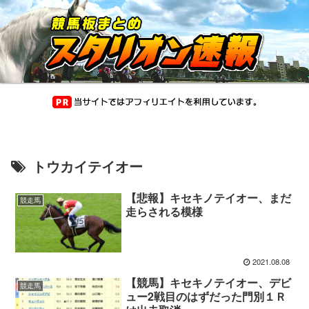
トウカイテイオー
【悲報】キセキノテイオー、まだ
競走馬
走らされる模様
2021.08.08
【競馬】キセキノテイオー、デビ
競走馬
ュー2戦目のはずだった門別１Ｒ