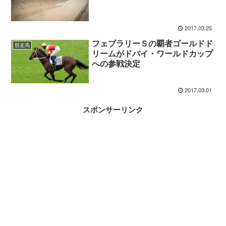
2017.03.25
フェブラリーＳの覇者ゴールドド
競走馬
リームがドバイ・ワールドカップ
への参戦決定
2017.03.01
スポンサーリンク