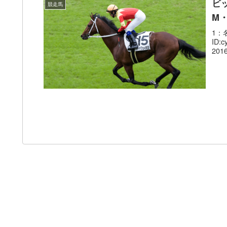
ビ
競走馬
M
1：名
ID
2016