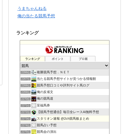
うまちゃんねる
俺の当たる競馬予想
ランキング
ランキング
ポイント
ブロ画
複勝競馬予想．ＮＥＴ
2266位
当たる競馬予想サイトが見つかる情報館
2267位
競馬予想口コミや評判サイト馬ログ
2268位
俺の反省文
2269位
俺の競馬道
2270位
至福馬券
2271位
【競馬予想通信】毎日全レースAI無料予想
2272位
スタリオン速報 @2ch競馬板まとめ
2273位
競馬占い予想
2274位
競馬会の演出
2275位