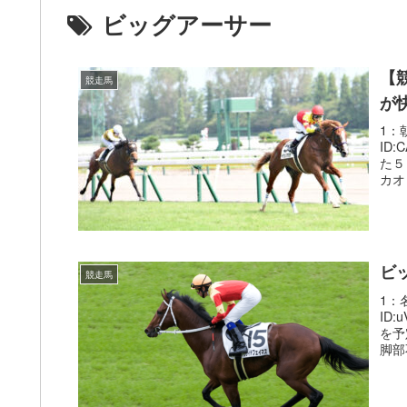
ビッグアーサー
【
競走馬
が
1：朝
ID
た５
カオ
ビ
競走馬
1：名
ID
を予
脚部