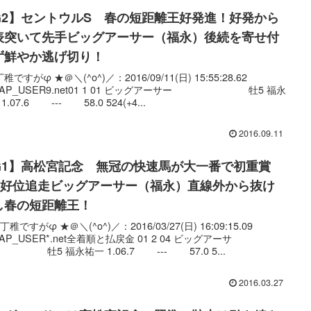
G2】セントウルS 春の短距離王好発進！好発から
表突いて先手ビッグアーサー（福永）後続を寄せ付
ず鮮やか逃げ切り！
稚ですがφ ★＠＼(^o^)／：2016/09/11(日) 15:55:28.62
:CAP_USER9.net01 1 01 ビッグアーサー 牡5 福永
1.07.6 --- 58.0 524(+4...
2016.09.11
G1】高松宮記念 無冠の快速馬が大一番で初重賞
！好位追走ビッグアーサー（福永）直線外から抜け
し春の短距離王！
丁稚ですがφ ★＠＼(^o^)／：2016/03/27(日) 16:09:15.09
CAP_USER*.net全着順と払戻金 01 2 04 ビッグアーサ
牡5 福永祐一 1.06.7 --- 57.0 5...
2016.03.27