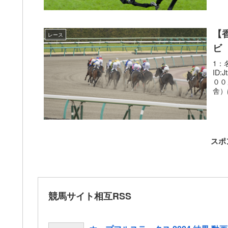
【
レース
ビ
1：名
ID
００
舎）
スポ
競馬サイト相互RSS