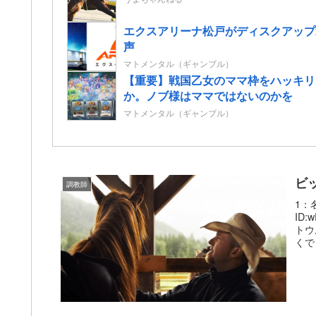
エクスアリーナ松戸がディスクアップ
声
マトメンタル（ギャンブル）
【重要】戦国乙女のママ枠をハッキリ
か。ノブ様はママではないのかを
マトメンタル（ギャンブル）
ビ
調教師
1：名
ID
トウ
くで