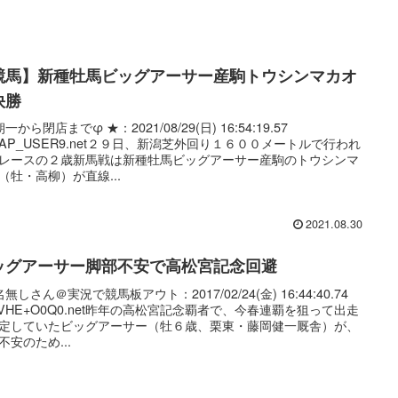
競馬】新種牡馬ビッグアーサー産駒トウシンマカオ
快勝
一から閉店までφ ★：2021/08/29(日) 16:54:19.57
:CAP_USER9.net２９日、新潟芝外回り１６００メートルで行われ
レースの２歳新馬戦は新種牡馬ビッグアーサー産駒のトウシンマ
（牡・高柳）が直線...
2021.08.30
ッグアーサー脚部不安で高松宮記念回避
無しさん＠実況で競馬板アウト：2017/02/24(金) 16:44:40.74
:uVHE+O0Q0.net昨年の高松宮記念覇者で、今春連覇を狙って出走
定していたビッグアーサー（牡６歳、栗東・藤岡健一厩舎）が、
不安のため...