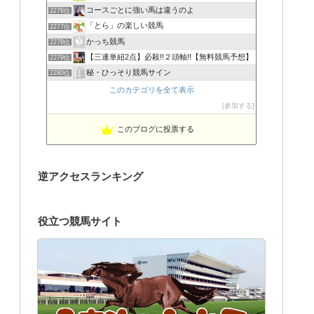
コースごとに強い馬は違うのよ
2276位
「とら」の楽しい競馬
2277位
かっち競馬
2278位
【三連単紐2点】必殺!!２頭軸!!【無料競馬予想】
2279位
秘・ひっそり競馬サイン
2280位
このカテゴリを全て表示
参加する
このブログに投票する
逆アクセスランキング
役立つ競馬サイト