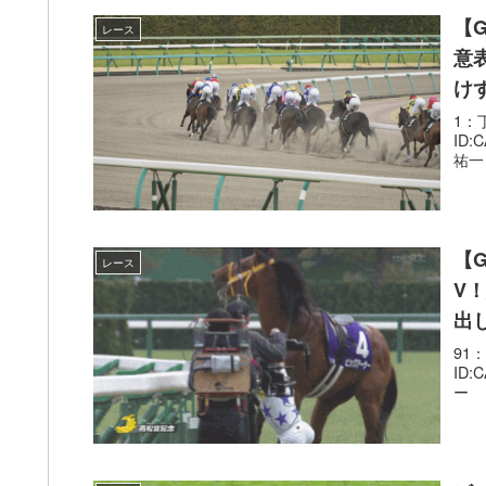
【
レース
意
け
1：丁
ID
祐一 
【
レース
V
出
91：
ID:
ー 