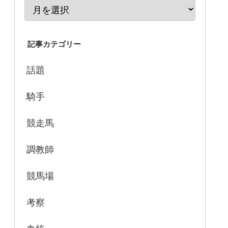
記事カテゴリー
話題
騎手
競走馬
調教師
競馬場
考察