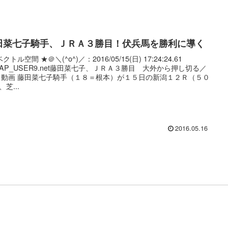
田菜七子騎手、ＪＲＡ３勝目！伏兵馬を勝利に導く
クトル空間 ★＠＼(^o^)／：2016/05/15(日) 17:24:24.61
:CAP_USER9.net藤田菜七子、ＪＲＡ３勝目 大外から押し切る／
 動画 藤田菜七子騎手（１８＝根本）が１５日の新潟１２Ｒ（５０
芝...
2016.05.16