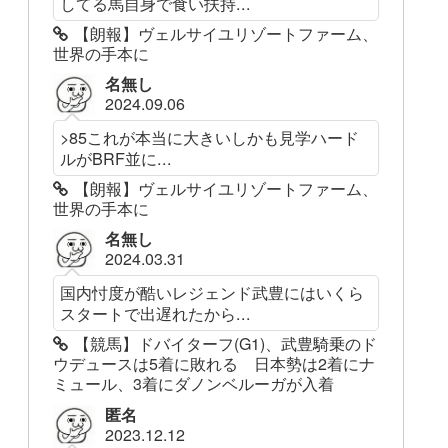
してる馬自身で食い扶持...
【朗報】ヴェルサイユリゾートファーム、
世界の手本に
名無し
2024.09.06
>85これが本当に大きいしかも見学ハード
ルがBRF並に...
【朗報】ヴェルサイユリゾートファーム、
世界の手本に
名無し
2024.03.31
国内忖度が酷いレジェンド武豊にはいくら
スタートで出遅れたから...
【競馬】ドバイターフ(G1)、武豊騎乗のド
ウデュースは5着に敗れる 日本勢は2着にナ
ミュール、3着にダノンベルーガが入着
匿名
2023.12.12