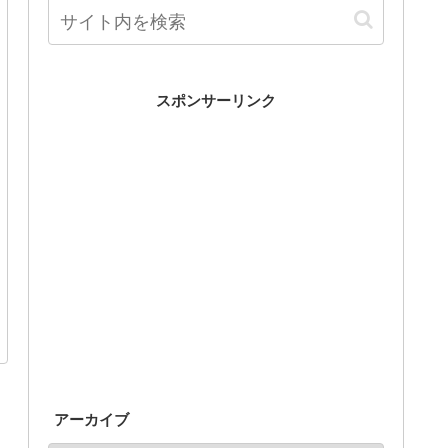
スポンサーリンク
アーカイブ