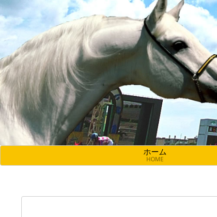
ホーム
HOME