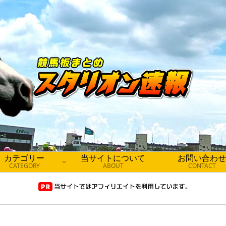
カテゴリー
当サイトについて
お問い合わせ
CATEGORY
ABOUT
CONTACT