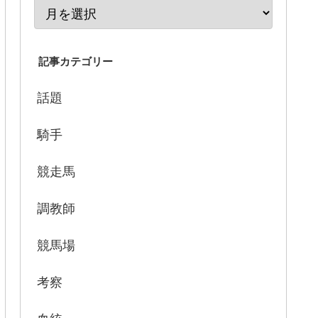
記事カテゴリー
話題
騎手
競走馬
調教師
競馬場
考察