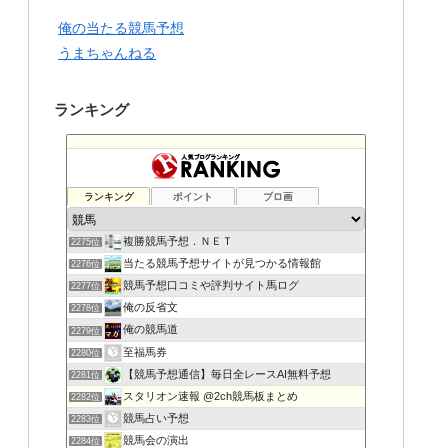
俺の当たる競馬予想
うまちゃんねる
ランキング
ランキング
ポイント
ブロ画
複勝競馬予想．ＮＥＴ
2275位
当たる競馬予想サイトが見つかる情報館
2276位
競馬予想口コミや評判サイト馬ログ
2277位
俺の反省文
2278位
俺の競馬道
2279位
至福馬券
2280位
【競馬予想通信】毎日全レースAI無料予想
2281位
スタリオン速報 @2ch競馬板まとめ
2282位
競馬占い予想
2283位
競馬会の演出
2284位