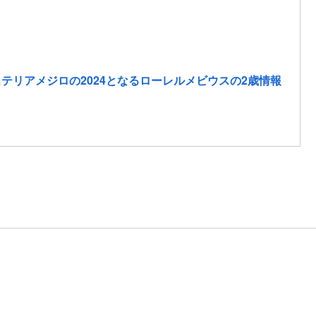
テリアメジロの2024となるローレルメビウスの2歳情報