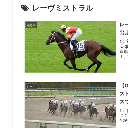
レーヴミストラル
レ
競走馬
出
1：名
ID
京都
１、芝
【
レース
ス
ス
1：丁
ID
2.2