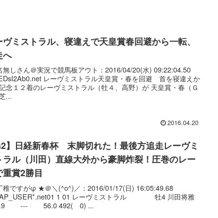
ーヴミストラル、寝違えで天皇賞春回避から一転、
走へ
無しさん＠実況で競馬板アウト：2016/04/20(水) 09:22:04.50
:qEDsI2Ab0.net レーヴミストラル天皇賞・春を回避 首を寝違えか
記念１２着のレーヴミストラル（牡４、高野）が 天皇賞・春（Ｇ
...
2016.04.20
G2】日経新春杯 末脚切れた！最後方追走レーヴミ
トラル（川田）直線大外から豪脚炸裂！圧巻のレー
で重賞2勝目
稚ですがφ ★＠＼(^o^)／：2016/01/17(日) 16:05:49.68
:CAP_USER*.net01 1 01 レーヴミストラル 牡4 川田将雅
5.9 --- 56.0 492( 0) ...