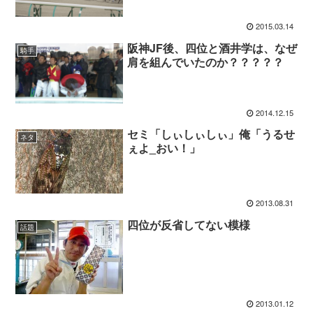
2015.03.14
阪神JF後、四位と酒井学は、なぜ
騎手
肩を組んでいたのか？？？？？
2014.12.15
セミ「しぃしぃしぃ」俺「うるせ
ネタ
ぇよ_おい！」
2013.08.31
四位が反省してない模様
話題
2013.01.12