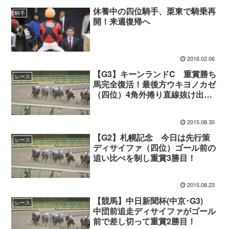
休養中の四位騎手、栗東で騎乗再
騎手
開！来週復帰へ
2016.02.06
【G3】キーンランドC 重賞勝ち
レース
馬完全復活！最後方ウキヨノカゼ
（四位）4角外捲り直線抜け出し
重賞2勝目！
2015.08.30
【G2】札幌記念 今日は先行策
レース
ディサイファ（四位）ゴール前の
追い比べを制し重賞3勝目！
2015.08.23
【競馬】中日新聞杯(中京･G3)
レース
中団前追走ディサイファがゴール
前で差し切って重賞2勝目！