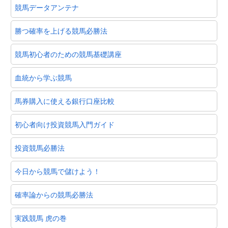
競馬データアンテナ
勝つ確率を上げる競馬必勝法
競馬初心者のための競馬基礎講座
血統から学ぶ競馬
馬券購入に使える銀行口座比較
初心者向け投資競馬入門ガイド
投資競馬必勝法
今日から競馬で儲けよう！
確率論からの競馬必勝法
実践競馬 虎の巻