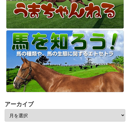
アーカイブ