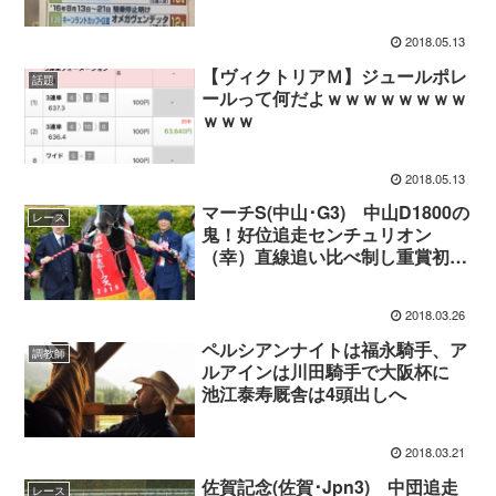
重賞･G1初制覇！
2018.05.13
【ヴィクトリアＭ】ジュールポレ
話題
ールって何だよｗｗｗｗｗｗｗｗ
ｗｗｗ
2018.05.13
マーチS(中山･G3) 中山D1800の
レース
鬼！好位追走センチュリオン
（幸）直線追い比べ制し重賞初制
覇！
2018.03.26
ペルシアンナイトは福永騎手、ア
調教師
ルアインは川田騎手で大阪杯に
池江泰寿厩舎は4頭出しへ
2018.03.21
佐賀記念(佐賀･Jpn3) 中団追走
レース