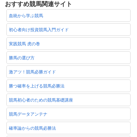
おすすめ競馬関連サイト
血統から学ぶ競馬
初心者向け投資競馬入門ガイド
実践競馬 虎の巻
勝馬の選び方
激アツ！競馬必勝ガイド
勝つ確率を上げる競馬必勝法
競馬初心者のための競馬基礎講座
競馬データアンテナ
確率論からの競馬必勝法