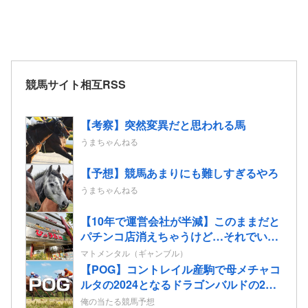
競馬サイト相互RSS
【考察】突然変異だと思われる馬
うまちゃんねる
【予想】競馬あまりにも難しすぎるやろ
うまちゃんねる
【10年で運営会社が半減】このままだと
パチンコ店消えちゃうけど…それでいい
の？
マトメンタル（ギャンブル）
【POG】コントレイル産駒で母メチャコ
ルタの2024となるドラゴンバルドの2歳
情報
俺の当たる競馬予想