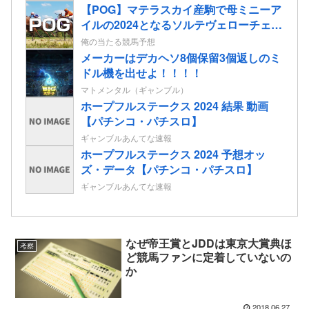
【POG】マテラスカイ産駒で母ミニーア
イルの2024となるソルテヴェローチェの
2歳情報
俺の当たる競馬予想
メーカーはデカヘソ8個保留3個返しのミ
ドル機を出せよ！！！！
マトメンタル（ギャンブル）
ホープフルステークス 2024 結果 動画
【パチンコ・パチスロ】
ギャンブルあんてな速報
ホープフルステークス 2024 予想オッ
ズ・データ【パチンコ・パチスロ】
ギャンブルあんてな速報
なぜ帝王賞とJDDは東京大賞典ほ
考察
ど競馬ファンに定着していないの
か
2018.06.27