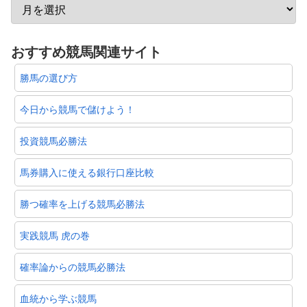
おすすめ競馬関連サイト
勝馬の選び方
今日から競馬で儲けよう！
投資競馬必勝法
馬券購入に使える銀行口座比較
勝つ確率を上げる競馬必勝法
実践競馬 虎の巻
確率論からの競馬必勝法
血統から学ぶ競馬