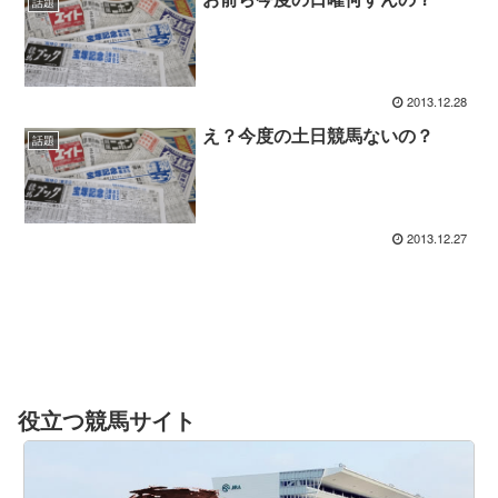
話題
2013.12.28
え？今度の土日競馬ないの？
話題
2013.12.27
役立つ競馬サイト