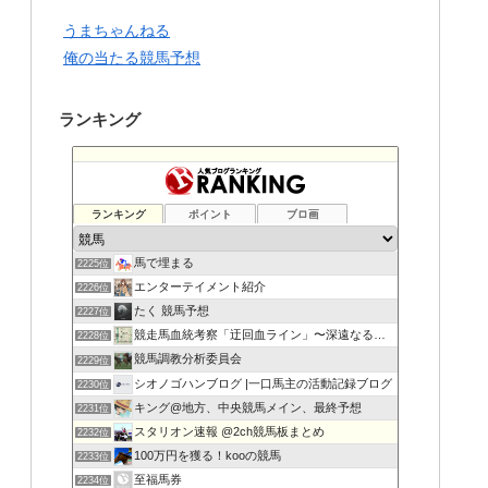
うまちゃんねる
俺の当たる競馬予想
ランキング
ランキング
ポイント
ブロ画
馬で埋まる
2225位
エンターテイメント紹介
2226位
たく 競馬予想
2227位
競走馬血統考察「迂回血ライン」〜深遠なる血の連鎖〜
2228位
競馬調教分析委員会
2229位
シオノゴハンブログ |一口馬主の活動記録ブログ
2230位
キング@地方、中央競馬メイン、最終予想
2231位
スタリオン速報 @2ch競馬板まとめ
2232位
100万円を獲る！kooの競馬
2233位
至福馬券
2234位