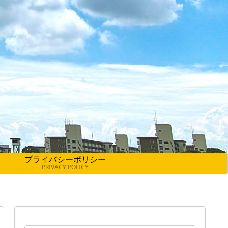
プライバシーポリシー
PRIVACY POLICY