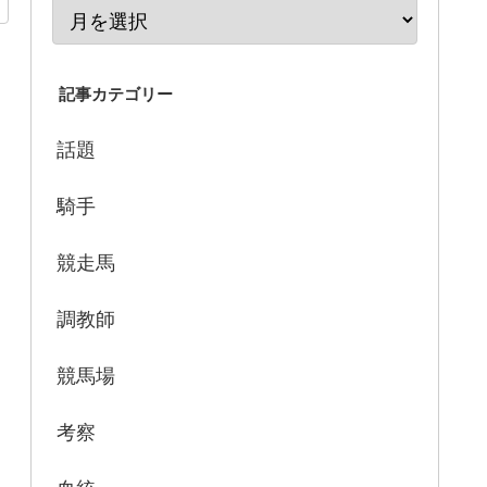
記事カテゴリー
話題
騎手
競走馬
調教師
競馬場
考察