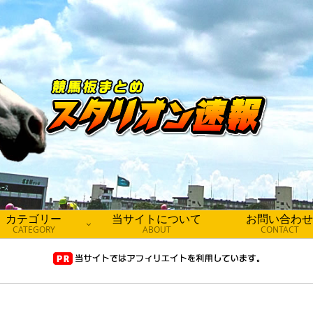
カテゴリー
当サイトについて
お問い合わせ
CATEGORY
ABOUT
CONTACT