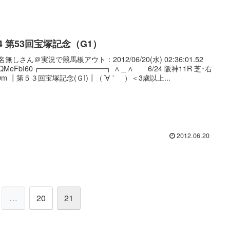
24 第53回宝塚記念（G1）
名無しさん＠実況で競馬板アウト：2012/06/20(水) 02:36:01.52
:+QMeFbI60┏━━━━━━━━━┓ ∧＿∧ 6/24 阪神11R 芝･右
00m ┃第５３回宝塚記念(ＧI)┃（´∀｀ ）＜3歳以上...
2012.06.20
…
20
21