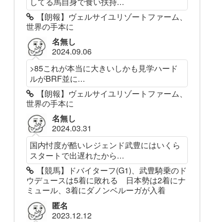
してる馬自身で食い扶持...
【朗報】ヴェルサイユリゾートファーム、
世界の手本に
名無し
2024.09.06
>85これが本当に大きいしかも見学ハード
ルがBRF並に...
【朗報】ヴェルサイユリゾートファーム、
世界の手本に
名無し
2024.03.31
国内忖度が酷いレジェンド武豊にはいくら
スタートで出遅れたから...
【競馬】ドバイターフ(G1)、武豊騎乗のド
ウデュースは5着に敗れる 日本勢は2着にナ
ミュール、3着にダノンベルーガが入着
匿名
2023.12.12