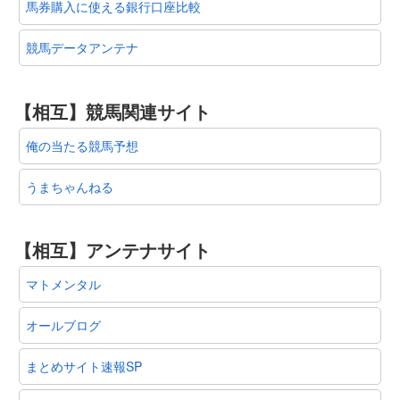
馬券購入に使える銀行口座比較
競馬データアンテナ
【相互】競馬関連サイト
俺の当たる競馬予想
うまちゃんねる
【相互】アンテナサイト
マトメンタル
オールブログ
まとめサイト速報SP