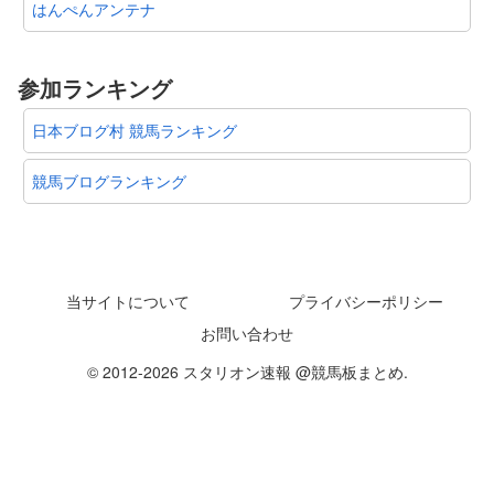
はんぺんアンテナ
参加ランキング
日本ブログ村 競馬ランキング
競馬ブログランキング
当サイトについて
プライバシーポリシー
お問い合わせ
© 2012-2026 スタリオン速報 @競馬板まとめ.