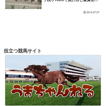
覇！高橋亮師も重賞初勝利
2014.07.07
役立つ競馬サイト