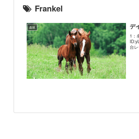
Frankel
デ
血統
1：名
ID:
台レ