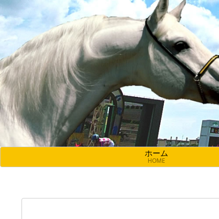
ホーム
HOME