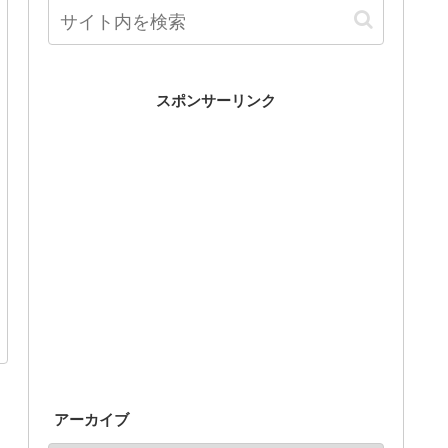
スポンサーリンク
アーカイブ