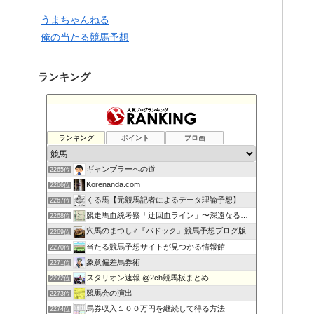
うまちゃんねる
俺の当たる競馬予想
ランキング
ランキング
ポイント
ブロ画
ギャンブラーへの道
2265位
Korenanda.com
2266位
くる馬【元競馬記者によるデータ理論予想】
2267位
競走馬血統考察「迂回血ライン」〜深遠なる血の連鎖〜
2268位
穴馬のまつし♂『パドック』競馬予想ブログ版
2269位
当たる競馬予想サイトが見つかる情報館
2270位
象意偏差馬券術
2271位
スタリオン速報 @2ch競馬板まとめ
2272位
競馬会の演出
2273位
馬券収入１００万円を継続して得る方法
2274位