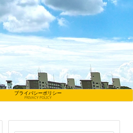
プライバシーポリシー
PRIVACY POLICY