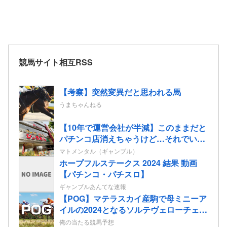
競馬サイト相互RSS
【考察】突然変異だと思われる馬
うまちゃんねる
【10年で運営会社が半減】このままだと
パチンコ店消えちゃうけど…それでいい
の？
マトメンタル（ギャンブル）
ホープフルステークス 2024 結果 動画
【パチンコ・パチスロ】
ギャンブルあんてな速報
【POG】マテラスカイ産駒で母ミニーア
イルの2024となるソルテヴェローチェの
2歳情報
俺の当たる競馬予想