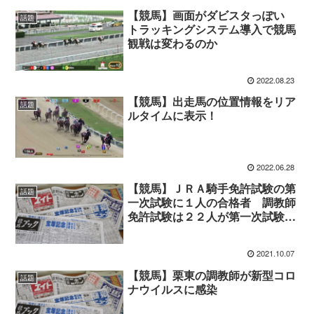
【競馬】画面がダビスタっぽい
話題
トラッキングシステム導入で競馬
観戦は変わるのか
2022.08.23
【競馬】出走馬の位置情報をリア
話題
ルタイムに表示！
2022.06.28
【競馬】ＪＲＡ騎手免許試験の第
話題
一次試験に１人の合格者 調教師
免許試験は２２人が第一次試験を
通過
2021.10.07
【競馬】栗東の調教師が新型コロ
話題
ナウイルスに感染