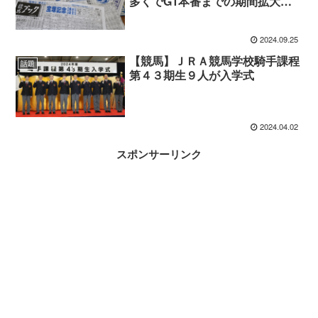
多くでG1本番までの期間拡大
JRA開催日程発表
2024.09.25
【競馬】ＪＲＡ競馬学校騎手課程
話題
第４３期生９人が入学式
2024.04.02
スポンサーリンク