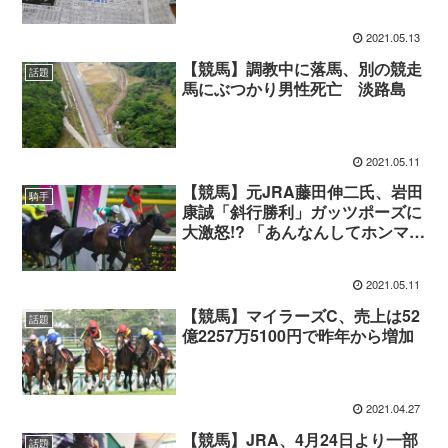
2021.05.13
【競馬】調教中に落馬、別の競走
話題
馬にぶつかり男性死亡 淡路島
2021.05.11
【競馬】元JRA藤田伸二氏、岩田
騎手
康誠「斜行勝利」ガッツポーズに
大激怒!? 「あんなんしてホンマに
ええの？」
2021.05.11
【競馬】マイラーズC、売上は52
話題
億2257万5100円で昨年から増加
2021.04.27
【競馬】JRA、4月24日より一部
話題