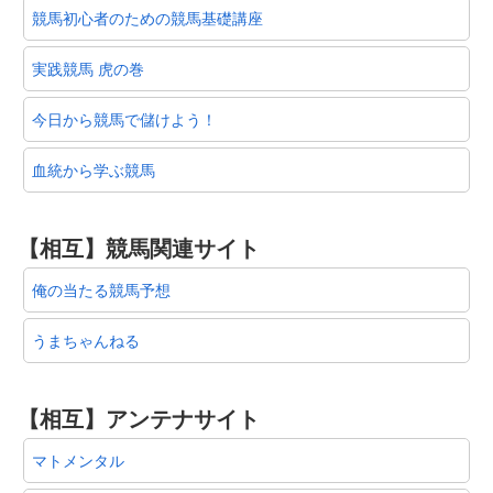
競馬初心者のための競馬基礎講座
実践競馬 虎の巻
今日から競馬で儲けよう！
血統から学ぶ競馬
【相互】競馬関連サイト
俺の当たる競馬予想
うまちゃんねる
【相互】アンテナサイト
マトメンタル