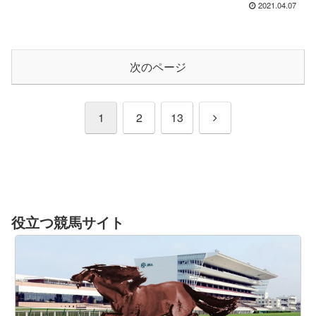
2021.04.07
次のページ
次
1
2
13
へ
役立つ競馬サイト