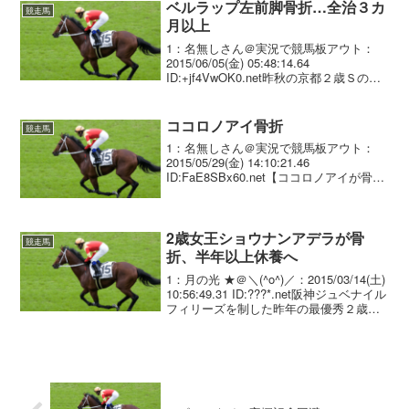
していることが分かった。同馬...
ベルラップ左前脚骨折…全治３カ
競走馬
月以上
1：名無しさん＠実況で競馬板アウト：
2015/06/05(金) 05:48:14.64
ID:+jf4VwOK0.net昨秋の京都２歳Ｓの覇
者でダービー１５着に終わったベルラッ
プ（牡３＝須貝）が４日、左前脚を手根
骨剥離骨折していることが明ら...
ココロノアイ骨折
競走馬
1：名無しさん＠実況で競馬板アウト：
2015/05/29(金) 14:10:21.46
ID:FaE8SBx60.net【ココロノアイが骨
折】 右第１指骨剥離骨折が判明。３カ月
以上の休養を要する見込み。 先のオーク
スでは⑦着だった。 #ke...
2歳女王ショウナンアデラが骨
競走馬
折、半年以上休養へ
1：月の光 ★＠＼(^o^)／：2015/03/14(土)
10:56:49.31 ID:???*.net阪神ジュベナイル
フィリーズを制した昨年の最優秀２歳牝
馬ショウナンアデラ（美浦・二ノ宮敬宇
厩舎、牝３歳）が、右第３中手骨骨折を
発症してい...