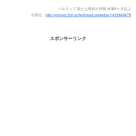
ベルラップ 新たな骨折が判明 休養6ヶ月以上
引用元：
http://yomogi.2ch.sc/test/read.cgi/keiba/1433949679
スポンサーリンク