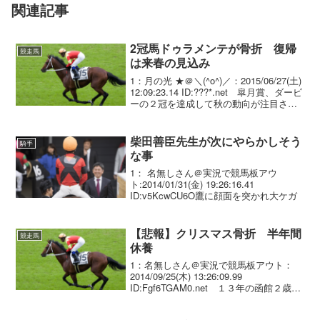
関連記事
2冠馬ドゥラメンテが骨折 復帰
競走馬
は来春の見込み
1：月の光 ★＠＼(^o^)／：2015/06/27(土)
12:09:23.14 ID:???*.net 皐月賞、ダービ
ーの２冠を達成して秋の動向が注目され
ていたドゥラメンテ（美浦・堀宣行厩
舎、牡３歳）が、両前脚を骨折している
ことが判明し...
柴田善臣先生が次にやらかしそう
騎手
な事
1： 名無しさん＠実況で競馬板アウ
ト:2014/01/31(金) 19:26:16.41
ID:v5KcwCU6O鷹に顔面を突かれ大ケガ
【悲報】クリスマス骨折 半年間
競走馬
休養
1：名無しさん＠実況で競馬板アウト：
2014/09/25(木) 13:26:09.99
ID:Fgf6TGAM0.net １３年の函館２歳Ｓ
の覇者クリスマス（牝３歳、美浦・伊藤
大厩舎）が２５日、右前脚のひざを骨折