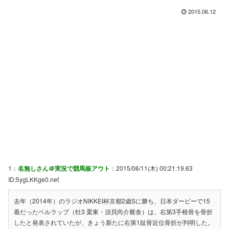
2015.06.12
1：
名無しさん＠実況で競馬板アウト
：2015/06/11(木) 00:21:19.63
ID:5ygLKKge0.net
去年（2014年）のラジオNIKKEI杯京都2歳Sに勝ち、日本ダービーで15
着だったベルラップ（牡3 栗東・須貝尚介厩舎）は、右第3手根骨を骨折
したと発表されていたが、きょう新たに右第1趾骨近位骨折が判明した。