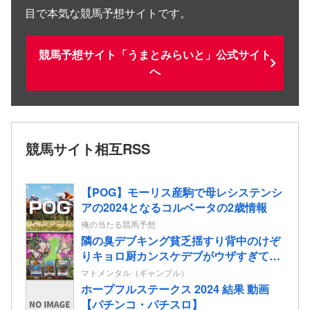
目で本気な競馬予想サイトです。
競馬予想サイト「うまとみらいと」公式サイト
へ
競馬サイト相互RSS
【POG】モーリス産駒で母レシステンシ
アの2024となるコルベータの2歳情報
俺の当たる競馬予想
隣の臭デブキング貧乏揺すり背中のけぞ
りキョロ厨カンスケデブがウザすぎて心
が折れそう…
マトメンタル（ギャンブル）
ホープフルステークス 2024 結果 動画
【パチンコ・パチスロ】