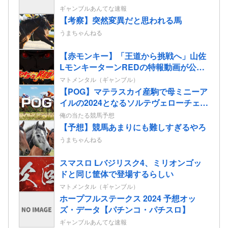
ギャンブルあんてな速報
【考察】突然変異だと思われる馬
うまちゃんねる
【赤モンキー】「王道から挑戦へ」山佐
LモンキーターンREDの特報動画が公
開！
マトメンタル（ギャンブル）
【POG】マテラスカイ産駒で母ミニーア
イルの2024となるソルテヴェローチェの
2歳情報
俺の当たる競馬予想
【予想】競馬あまりにも難しすぎるやろ
うまちゃんねる
スマスロ Lバジリスク4、ミリオンゴッ
ドと同じ筐体で登場するらしい
マトメンタル（ギャンブル）
ホープフルステークス 2024 予想オッ
ズ・データ【パチンコ・パチスロ】
ギャンブルあんてな速報