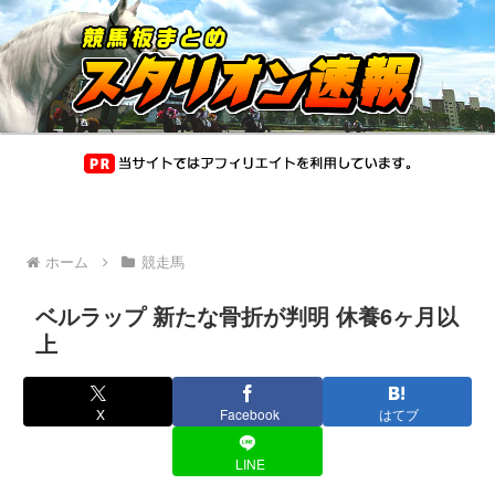
ホーム
競走馬
ベルラップ 新たな骨折が判明 休養6ヶ月以
上
X
Facebook
はてブ
LINE