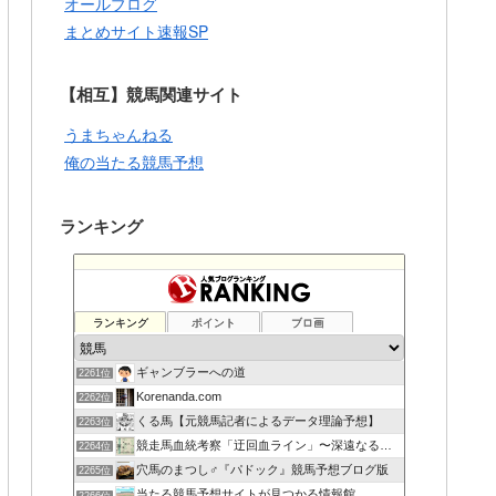
オールブログ
まとめサイト速報SP
【相互】競馬関連サイト
うまちゃんねる
俺の当たる競馬予想
ランキング
ランキング
ポイント
ブロ画
ギャンブラーへの道
2261位
Korenanda.com
2262位
くる馬【元競馬記者によるデータ理論予想】
2263位
競走馬血統考察「迂回血ライン」〜深遠なる血の連鎖〜
2264位
穴馬のまつし♂『パドック』競馬予想ブログ版
2265位
当たる競馬予想サイトが見つかる情報館
2266位