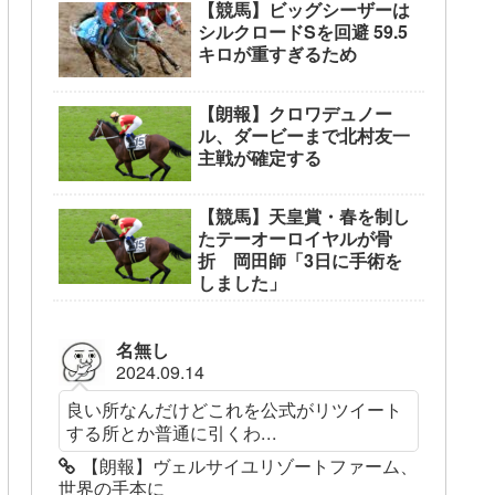
【競馬】ビッグシーザーは
シルクロードSを回避 59.5
キロが重すぎるため
【朗報】クロワデュノー
ル、ダービーまで北村友一
主戦が確定する
【競馬】天皇賞・春を制し
たテーオーロイヤルが骨
折 岡田師「3日に手術を
しました」
名無し
2024.09.14
良い所なんだけどこれを公式がリツイート
する所とか普通に引くわ...
【朗報】ヴェルサイユリゾートファーム、
世界の手本に