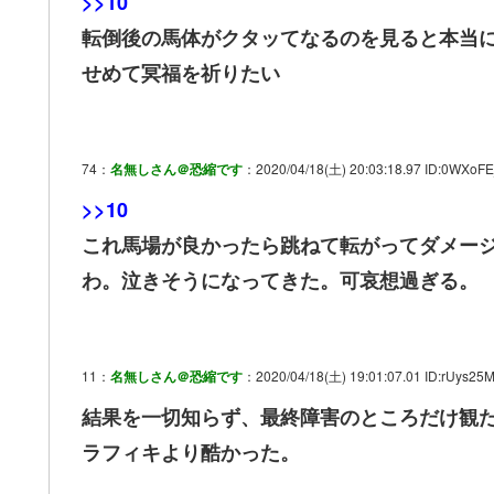
>>10
転倒後の馬体がクタッてなるのを見ると本当
せめて冥福を祈りたい
74：
名無しさん＠恐縮です
：2020/04/18(土) 20:03:18.97 ID:0WXoFE
>>10
これ馬場が良かったら跳ねて転がってダメー
わ。泣きそうになってきた。可哀想過ぎる。
11：
名無しさん＠恐縮です
：2020/04/18(土) 19:01:07.01 ID:rUys25
結果を一切知らず、最終障害のところだけ観
ラフィキより酷かった。