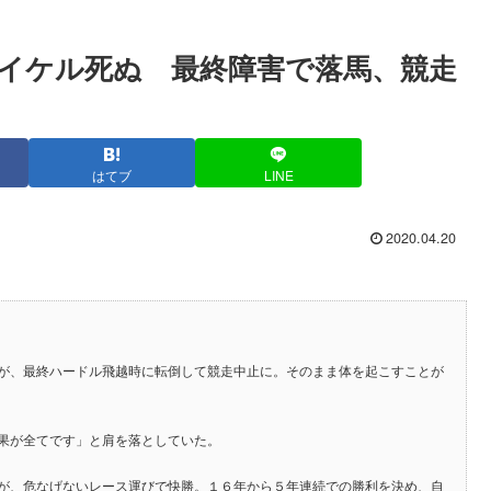
イケル死ぬ 最終障害で落馬、競走
はてブ
LINE
2020.04.20
が、最終ハードル飛越時に転倒して競走中止に。そのまま体を起こすことが
果が全てです」と肩を落としていた。
が、危なげないレース運びで快勝。１６年から５年連続での勝利を決め、自