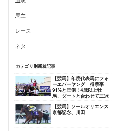
血統
馬主
レース
ネタ
カテゴリ別新着記事
【競馬】年度代表馬にフォ
ーエバーヤング 得票率
91%と圧倒！4歳以上牡
馬、ダートと合わせて三冠
【競馬】ソールオリエンス
京都記念、川田