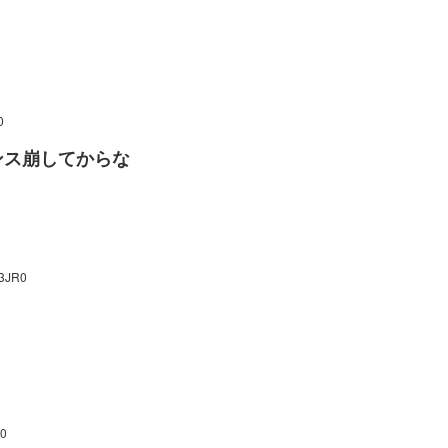
0
ンス崩してからな
43JR0
V0