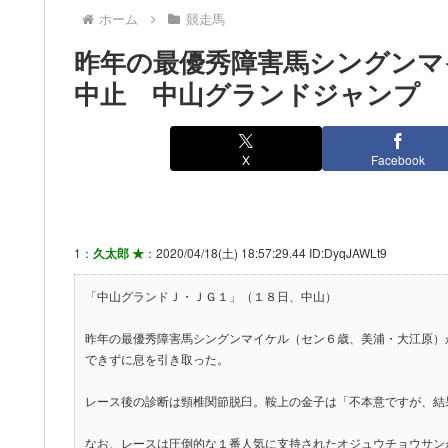
ホーム
競走馬
昨年の最優秀障害馬シングンマ
中止 中山グランドジャンプ
X
Facebook
1：
久太郎 ★
：2020/04/18(土) 18:57:29.44 ID:DyqJAWLt9
「中山グランドＪ・ＪＧ１」（１８日、中山）
昨年の最優秀障害馬シングンマイケル（セン６歳、美浦・大江原）
できずに息を引き取った。
レース後の診断は頸椎関節脱臼。鞍上の金子は「不本意ですが、結
なお、レースは圧倒的な１番人気に支持されたオジュウチョウサン