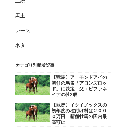
血統
馬主
レース
ネタ
カテゴリ別新着記事
【競馬】アーモンドアイの
初仔の馬名「アロンズロッ
ド」に決定 父エピファネ
イアの牡2歳
【競馬】イクイノックスの
初年度の種付け料は２００
０万円 新種牡馬の国内最
高額に