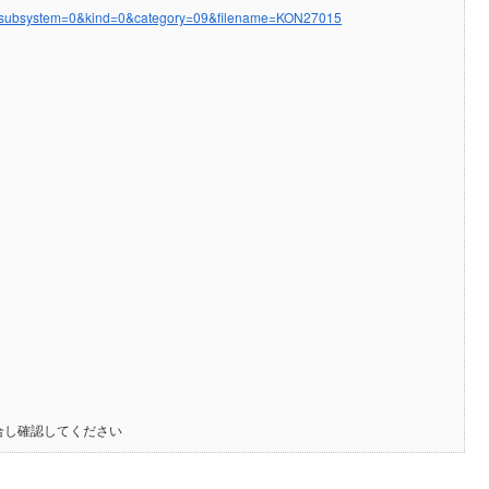
spx?subsystem=0&kind=0&category=09&filename=KON27015
合し確認してください