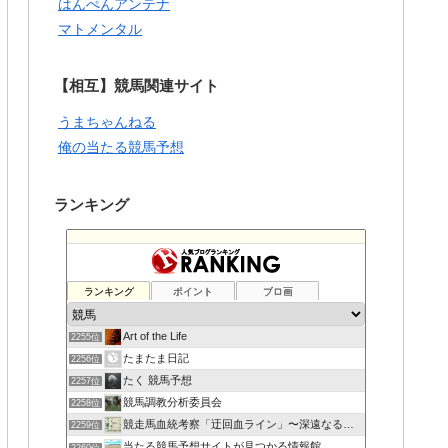
はんぺんアンテナ
マトメンタル
【相互】競馬関連サイト
うまちゃんねる
俺の当たる競馬予想
ランキング
ランキング
ポイント
ブロ画
Art of the Life
2255位
たまたま日記
2256位
たく 競馬予想
2257位
競馬調教分析委員会
2258位
競走馬血統考察「迂回血ライン」〜深遠なる血の連鎖〜
2259位
当たる競馬予想サイトが見つかる情報館
2260位