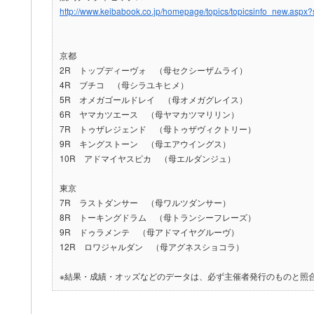
http://www.keibabook.co.jp/homepage/topics/topicsinfo_new.a
京都
2R トップディーヴォ （母セクシーザムライ）
4R ブチコ （母シラユキヒメ）
5R オメガゴールドレイ （母オメガグレイス）
6R ヤマカツエース （母ヤマカツマリリン）
7R トゥザレジェンド （母トゥザヴィクトリー）
9R キングストーン （母エアウイングス）
10R アドマイヤスピカ （母エルダンジュ）
東京
7R ラストダンサー （母ワルツダンサー）
8R トーキングドラム （母トランシーフレーズ）
9R ドゥラメンテ （母アドマイヤグルーヴ）
12R ロワジャルダン （母アグネスショコラ）
※結果・成績・オッズなどのデータは、必ず主催者発行のものと照