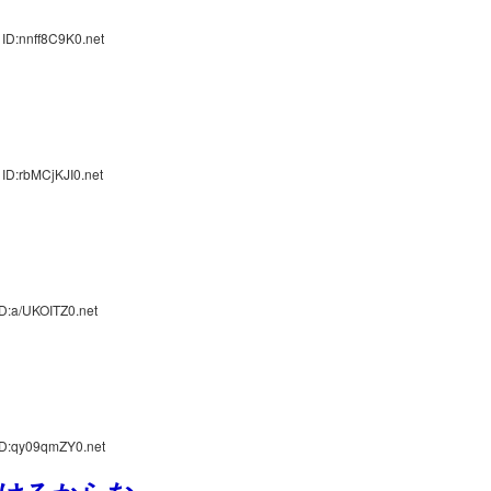
ID:nnff8C9K0.net
ID:rbMCjKJI0.net
D:a/UKOITZ0.net
ID:qy09qmZY0.net