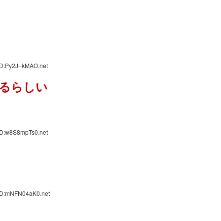
ID:Py2J+kMAO.net
るらしい
ID:w8S8mpTs0.net
 ID:mNFN04aK0.net