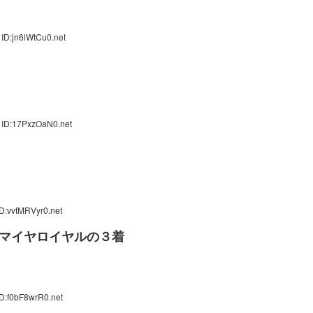
ID:jn6lWtCu0.net
 ID:17PxzOaN0.net
D:vvtMRVyr0.net
マイヤロイヤルの３着
D:f0bF8wrR0.net