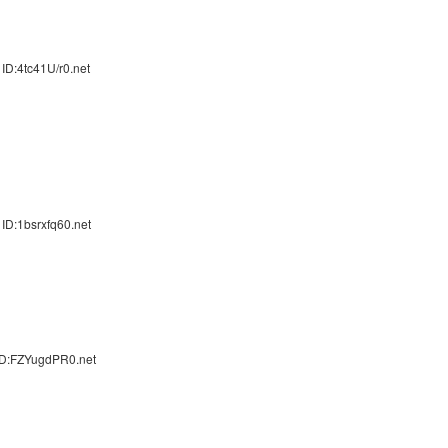
ID:4tc41U/r0.net
ID:1bsrxfq60.net
ID:FZYugdPR0.net