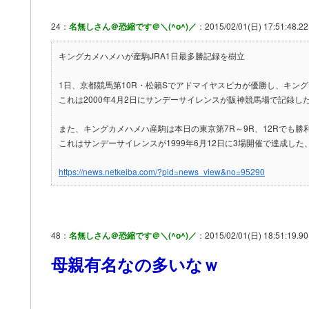
24：
名無しさん＠恐縮です＠＼(^o^)／
：2015/02/01(日) 17:51:48.22
キングカメハメハが産駒JRA1日最多勝記録を樹立
1日、京都競馬第10R・松籟Sでアドマイヤスピカが優勝し、キン
これは2000年4月2日にサンデーサイレンスが阪神競馬場で記録した
また、キングカメハメハ産駒は本日の東京第7R～9R、12Rでも勝
これはサンデーサイレンスが1999年6月12日に3場開催で達成した
https://news.netkeiba.com/?pid=news_view&no=95290
48：
名無しさん＠恐縮です＠＼(^o^)／
：2015/02/01(日) 18:51:19.90
母親有名なの多いなｗ