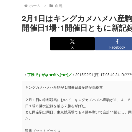
ホーム
血統
2月1日はキングカメハメハ産駒
開催日1場･1開催日ともに新記
X
Facebook
1：
丁稚ですがφ ★＠＼(^o^)／
：2015/02/01(日) 17:05:40.24 ID:???*
キングカメハメハ産駒が１開催日最多勝記録樹立
２月１日の京都競馬において、キングカメハメハ産駒が２、４、５
日１場６勝の記録を破る７勝を挙げた。
また同産駒は同日、東京競馬場でも４勝を挙げて合計11勝とし、
た。
競馬ブックトピックス