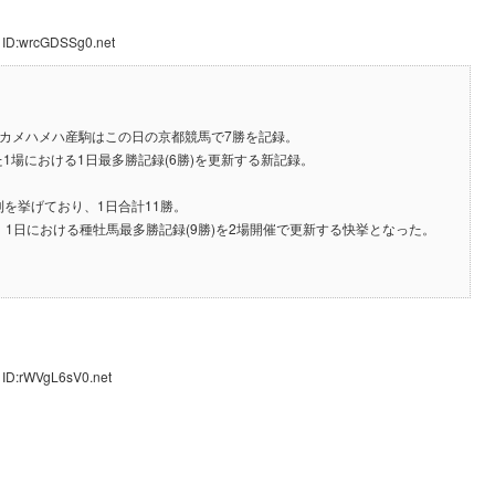
 ID:wrcGDSSg0.net
グカメハメハ産駒はこの日の京都競馬で7勝を記録。
1場における1日最多勝記録(6勝)を更新する新記録。
利を挙げており、1日合計11勝。
、1日における種牡馬最多勝記録(9勝)を2場開催で更新する快挙となった。
 ID:rWVgL6sV0.net