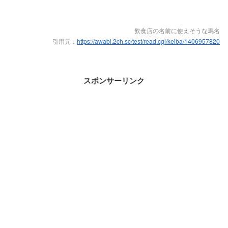
飲食店の名前に使えそうな馬名
引用元：
https://awabi.2ch.sc/test/read.cgi/keiba/1406957820
スポンサーリンク