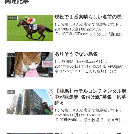
関連記事
現役で１番素晴らしい名前の馬
競走馬
1：名無しさん＠実況で競馬板アウト：
2014/08/15(金) 08:22:51.50
ID:JtCOW+QT0.netってなによ 理由はか
っこよくてもおしゃれでもかわいくても
おけ
ありそうでない馬名
ネタ
1 ：忍法帖【Lv=40,xxxPT】：
2011/11/06(日) 17:17:45.34 ID:+i/UqgA1
ネコパンティ3 ：こんな名無しでは、ど
うしようもないよ。：2011/11/06(日)
23:06:23.23 ID:1JMdo...
【競馬】ホテルコンチネンタル府
話題
中が競走馬“名付け親”募集 応募
続々
1：名無しさん＠実況で競馬板アウト：
2021/01/11(月) 22:16:41.76
ID:0T5hEsfi0.net県の牧場で、カメラに興
味津々な様子を見せる馬たち。現在２
歳。将来、熱いレースを繰り広げる競走
馬として育てられることになっ...