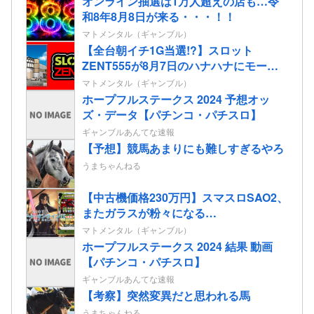
オンライン抽選は1万人超えの店も…令
和8年8月8日が来る・・・！！
マトメンタル（ギャンブル）
【全台朝イチ1G当選!?】スロット
ZENT555が8月7日のハナハナにモーニ
ングを仕込んだらしいｗｗｗｗ
マトメンタル（ギャンブル）
ホープフルステークス 2024 予想オッ
ズ・データ【パチンコ・パチスロ】
ギャンブルあんてな速報
【予想】競馬あまりにも難しすぎるやろ
うまちゃんねる
【中古機価格230万円】スマスロSAO2、
またガラスが粉々になる…
マトメンタル（ギャンブル）
ホープフルステークス 2024 結果 動画
【パチンコ・パチスロ】
ギャンブルあんてな速報
【考察】突然変異だと思われる馬
うまちゃんねる