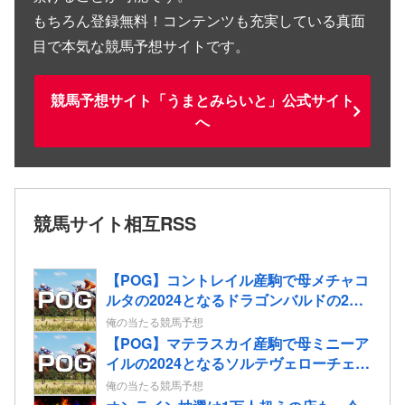
もちろん登録無料！コンテンツも充実している真面
目で本気な競馬予想サイトです。
競馬予想サイト「うまとみらいと」公式サイト
へ
競馬サイト相互RSS
【POG】コントレイル産駒で母メチャコ
ルタの2024となるドラゴンバルドの2歳
情報
俺の当たる競馬予想
【POG】マテラスカイ産駒で母ミニーア
イルの2024となるソルテヴェローチェの
2歳情報
俺の当たる競馬予想