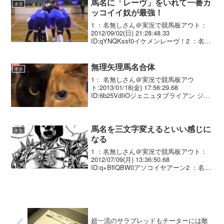
馬名に「レーヴ」をいれて一番カ
ネタ
ッコイイ奴が最強！
1 ：名無しさん＠実況で競馬板アウト：
2012/09/02(日) 21:28:48.33
ID:qYNQKssf0イケメンレーヴ！2 ：名無
しさん＠実況で競馬板アウト：
2012/09/02(日) 21:31:43.98
ID:D4+1uZG...
無理矢理馬名合体
ネタ
1： 名無しさん＠実況で競馬板アウ
ト:2013/01/18(金) 17:56:29.68
ID:6b25VdIiOジェニュタブライアン ジョ
ワグルポケット
馬名を三文字変えるといい感じに
ネタ
なる
1 ：名無しさん＠実況で競馬板アウト：
2012/07/09(月) 13:36:50.68
ID:q+BflQBW0アソコイヤアーン2 ：名無
しさん＠実況で競馬板アウト：
2012/07/09(月) 13:41:55.29 ID:7Rz4hf1...
超一流のサラブレッドもチーターには敵