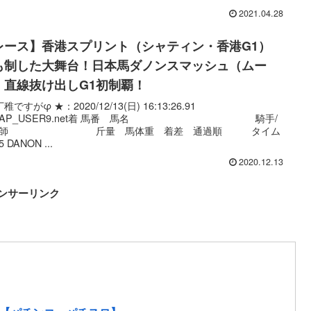
2021.04.28
レース】香港スプリント（シャティン・香港G1）
も制した大舞台！日本馬ダノンスマッシュ（ムー
）直線抜け出しG1初制覇！
稚ですがφ ★：2020/12/13(日) 16:13:26.91
D:CAP_USER9.net着 馬番 馬名 騎手/
教師 斤量 馬体重 着差 通過順 タイム
5 DANON ...
2020.12.13
ンサーリンク