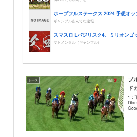
ホープフルステークス 2024 予想
ギャンブルあんてな速報
スマスロ Lバジリスク4、ミリオン
マトメンタル（ギャンブル）
ブ
レース
ド
1：丁
Dia
Good