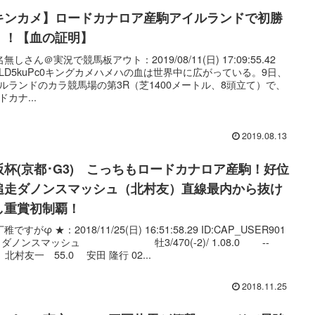
キンカメ】ロードカナロア産駒アイルランドで初勝
！！【血の証明】
無しさん＠実況で競馬板アウト：2019/08/11(日) 17:09:55.42
:ALD5kuPc0キングカメハメハの血は世界中に広がっている。9日、
ルランドのカラ競馬場の第3R（芝1400メートル、8頭立て）で、
ドカナ...
2019.08.13
阪杯(京都･G3) こっちもロードカナロア産駒！好位
追走ダノンスマッシュ（北村友）直線最内から抜け
し重賞初制覇！
稚ですがφ ★：2018/11/25(日) 16:51:58.29 ID:CAP_USER901
03 ダノンスマッシュ 牡3/470(-2)/ 1.08.0 --
北村友一 55.0 安田 隆行 02...
2018.11.25