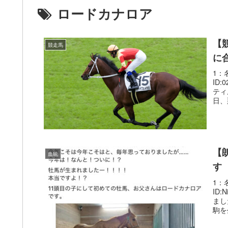
ロードカナロア
【
競走馬
に
1：名
ID
ティ
日、
【
血統
す
1：名
ID
まし
駒を生