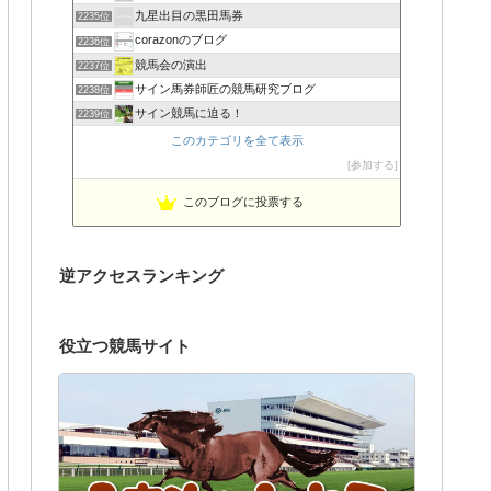
九星出目の黒田馬券
2235位
corazonのブログ
2236位
競馬会の演出
2237位
サイン馬券師匠の競馬研究ブログ
2238位
サイン競馬に迫る！
2239位
このカテゴリを全て表示
参加する
このブログに投票する
逆アクセスランキング
役立つ競馬サイト