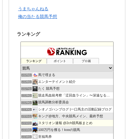
うまちゃんねる
俺の当たる競馬予想
ランキング
ランキング
ポイント
ブロ画
馬で埋まる
2225位
エンターテイメント紹介
2226位
たく 競馬予想
2227位
競走馬血統考察「迂回血ライン」〜深遠なる血の連鎖〜
2228位
競馬調教分析委員会
2229位
シオノゴハンブログ |一口馬主の活動記録ブログ
2230位
キング@地方、中央競馬メイン、最終予想
2231位
スタリオン速報 @2ch競馬板まとめ
2232位
100万円を獲る！kooの競馬
2233位
至福馬券
2234位