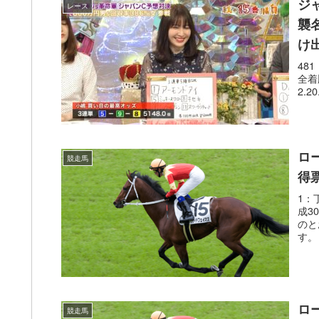
ジ
レース
襲
け
481
全着
2.2
ロ
競走馬
得
1：丁
成3
のと
す。 
ロ
競走馬