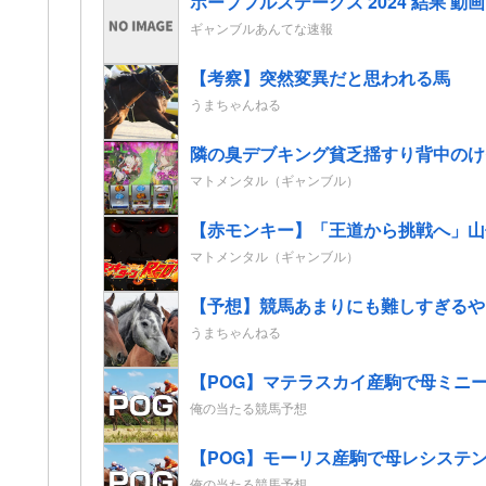
ホープフルステークス 2024 結果 
ギャンブルあんてな速報
【考察】突然変異だと思われる馬
うまちゃんねる
隣の臭デブキング貧乏揺すり背中のけ
マトメンタル（ギャンブル）
【赤モンキー】「王道から挑戦へ」山
マトメンタル（ギャンブル）
【予想】競馬あまりにも難しすぎるや
うまちゃんねる
【POG】マテラスカイ産駒で母ミニー
俺の当たる競馬予想
【POG】モーリス産駒で母レシステン
俺の当たる競馬予想