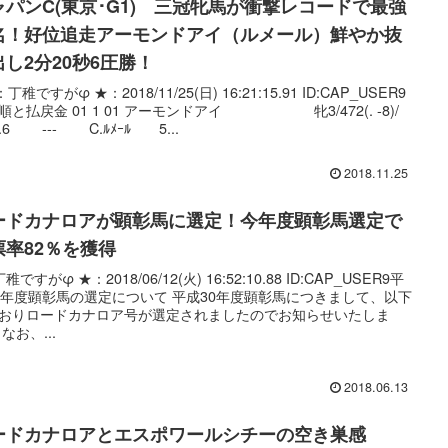
ャパンC(東京･G1) 三冠牝馬が衝撃レコードで最強
名！好位追走アーモンドアイ（ルメール）鮮やか抜
出し2分20秒6圧勝！
：丁稚ですがφ ★：2018/11/25(日) 16:21:15.91 ID:CAP_USER9
順と払戻金 01 1 01 アーモンドアイ 牝3/472(. -8)/
0.6 --- C.ﾙﾒｰﾙ 5...
2018.11.25
ードカナロアが顕彰馬に選定！今年度顕彰馬選定で
票率82％を獲得
稚ですがφ ★：2018/06/12(火) 16:52:10.88 ID:CAP_USER9平
0年度顕彰馬の選定について 平成30年度顕彰馬につきまして、以下
おりロードカナロア号が選定されましたのでお知らせいたしま
なお、...
2018.06.13
ードカナロアとエスポワールシチーの空き巣感