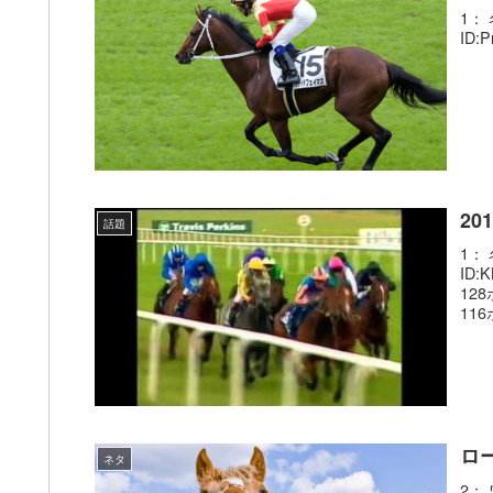
1： 
ID:
2
話題
1： 
ID
12
116ポ
ロ
ネタ
2： 