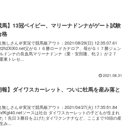
競馬】13冠ベイビー、マリーナドンナがゲート試験
合格
無しさん＠実況で競馬板アウト：2021/08/29(日) 12:35:07.61
:022h2XiX0.net父がＧＩ６勝ロードカナロア、母がＧＩ７勝ジェン
ルドンナの良血馬マリーナドンナ（栗・安田隆、牝２）が２７
栗東トレセ...
2021.08.31
朗報】ダイワスカーレット、ついに牡馬を産み落と
無しさん＠実況で競馬板アウト：2021/04/27(火) 17:35:51.84
:NixfKgt40.netソースは社台 ダイワスカーレットの子どもが生まれ
た！先日３勝目を上げたダイワクンナナなど、ここまで10頭の産
み...