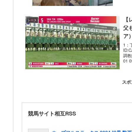
【
レース
父
ア
1：丁
I
調
01 0
スポ
競馬サイト相互RSS