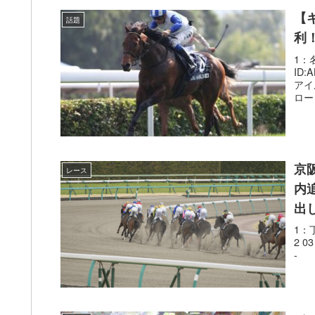
【
話題
利
1：名
ID
アイ
ロー
京
レース
内
出
1：丁
2 
- 