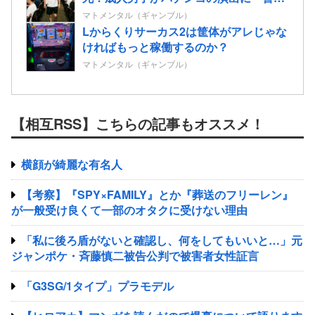
憂してる方が脳死なんよ」
マトメンタル（ギャンブル）
Lからくりサーカス2は筐体がアレじゃな
ければもっと稼働するのか？
マトメンタル（ギャンブル）
【相互RSS】こちらの記事もオススメ！
横顔が綺麗な有名人
【考察】『SPY×FAMILY』とか『葬送のフリーレン』
が一般受け良くて一部のオタクに受けない理由
「私に後ろ盾がないと確認し、何をしてもいいと…」元
ジャンポケ・斉藤慎二被告公判で被害者女性証言
「G3SG/1タイプ」プラモデル