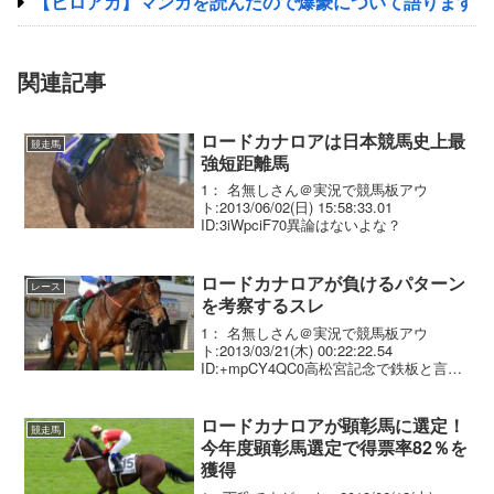
【ヒロアカ】マンガを読んだので爆豪について語ります
関連記事
ロードカナロアは日本競馬史上最
競走馬
強短距離馬
1： 名無しさん＠実況で競馬板アウ
ト:2013/06/02(日) 15:58:33.01
ID:3iWpciF70異論はないよな？
ロードカナロアが負けるパターン
レース
を考察するスレ
1： 名無しさん＠実況で競馬板アウ
ト:2013/03/21(木) 00:22:22.54
ID:+mpCY4QC0高松宮記念で鉄板と言わ
れるロードカナロアがもしも負けるとし
たら、どんなパターンなのか。パッと思
い浮かぶのは、超ハイペースになっ...
ロードカナロアが顕彰馬に選定！
競走馬
今年度顕彰馬選定で得票率82％を
獲得