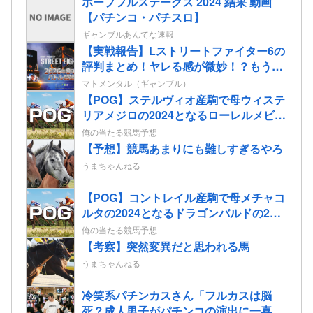
ホープフルステークス 2024 結果 動画
【パチンコ・パチスロ】
ギャンブルあんてな速報
【実戦報告】Lストリートファイター6の
評判まとめ！ヤレる感が微妙！？もう稼
働貢献週の予想をするユーザーも！？
マトメンタル（ギャンブル）
【POG】ステルヴィオ産駒で母ウィステ
リアメジロの2024となるローレルメビウ
スの2歳情報
俺の当たる競馬予想
【予想】競馬あまりにも難しすぎるやろ
うまちゃんねる
【POG】コントレイル産駒で母メチャコ
ルタの2024となるドラゴンバルドの2歳
情報
俺の当たる競馬予想
【考察】突然変異だと思われる馬
うまちゃんねる
冷笑系パチンカスさん「フルカスは脳
死？成人男子がパチンコの演出に一喜一