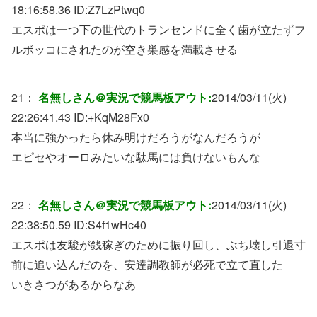
18:16:58.36 ID:
Z7LzPtwq0
エスポは一つ下の世代のトランセンドに全く歯が立たずフ
ルボッコにされたのが空き巣感を満載させる
21：
名無しさん＠実況で競馬板アウト:
2014/03/11(火)
22:26:41.43 ID:
+KqM28Fx0
本当に強かったら休み明けだろうがなんだろうが
エピセやオーロみたいな駄馬には負けないもんな
22：
名無しさん＠実況で競馬板アウト:
2014/03/11(火)
22:38:50.59 ID:
S4f1wHc40
エスポは友駿が銭稼ぎのために振り回し、ぶち壊し引退寸
前に追い込んだのを、安達調教師が必死で立て直した
いきさつがあるからなあ