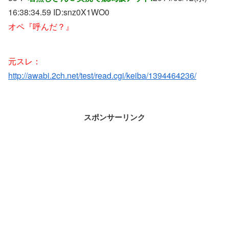
16:38:34.59 ID:
snz0X1WO0
オペ『呼んだ？』
元スレ：
http://awabi.2ch.net/test/read.cgi/keiba/1394464236/
スポンサーリンク