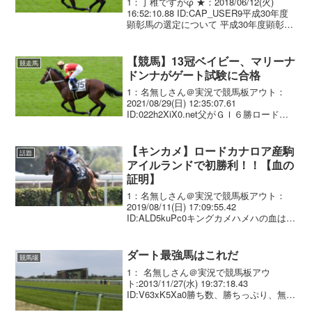
1：丁稚ですがφ ★：2018/06/12(火)
16:52:10.88 ID:CAP_USER9平成30年度
顕彰馬の選定について 平成30年度顕彰馬
につきまして、以下のとおりロードカナ
ロア号が選定されましたのでお知らせい
たします。 なお、...
【競馬】13冠ベイビー、マリーナ
競走馬
ドンナがゲート試験に合格
1：名無しさん＠実況で競馬板アウト：
2021/08/29(日) 12:35:07.61
ID:022h2XiX0.net父がＧＩ６勝ロードカ
ナロア、母がＧＩ７勝ジェンティルドン
ナの良血馬マリーナドンナ（栗・安田
隆、牝２）が２７日、栗東トレセ...
【キンカメ】ロードカナロア産駒
話題
アイルランドで初勝利！！【血の
証明】
1：名無しさん＠実況で競馬板アウト：
2019/08/11(日) 17:09:55.42
ID:ALD5kuPc0キングカメハメハの血は世
界中に広がっている。9日、アイルランド
のカラ競馬場の第3R（芝1400メートル、
8頭立て）で、ロードカナ...
ダート最強馬はこれだ
競馬場
1： 名無しさん＠実況で競馬板アウ
ト:2013/11/27(水) 19:37:18.43
ID:V63xK5Xa0勝ち数、勝ちっぷり、無事
これ名馬 満たしてなきゃ話にならんだろ