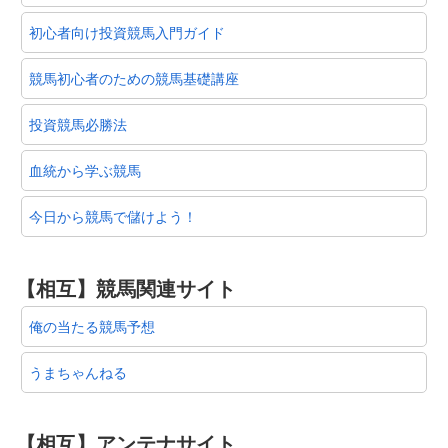
初心者向け投資競馬入門ガイド
競馬初心者のための競馬基礎講座
投資競馬必勝法
血統から学ぶ競馬
今日から競馬で儲けよう！
【相互】競馬関連サイト
俺の当たる競馬予想
うまちゃんねる
【相互】アンテナサイト