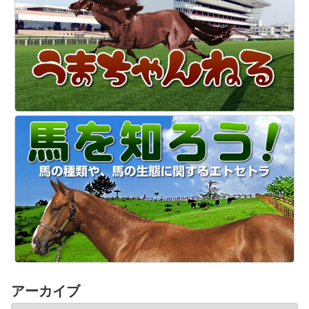
アーカイブ