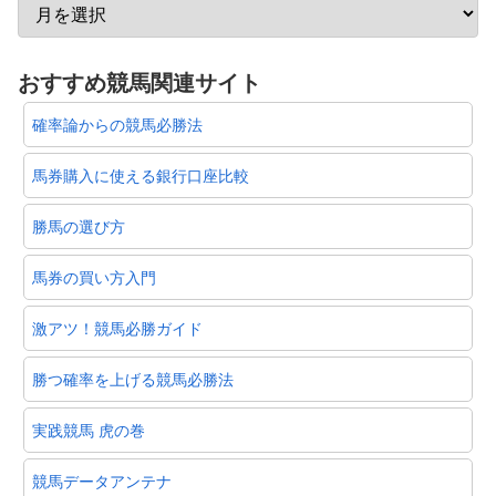
おすすめ競馬関連サイト
確率論からの競馬必勝法
馬券購入に使える銀行口座比較
勝馬の選び方
馬券の買い方入門
激アツ！競馬必勝ガイド
勝つ確率を上げる競馬必勝法
実践競馬 虎の巻
競馬データアンテナ