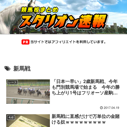
新馬戦
「日本一早い」2歳新馬戦、今年
レース
も門別競馬場で始まる 今年の勝
ち上がり1号はフリオーソ産駒キ
タノシャガール
2017.04.19
新馬戦に直感だけで万単位の金賭
考察
ける奴ｗｗｗｗｗｗｗｗｗ