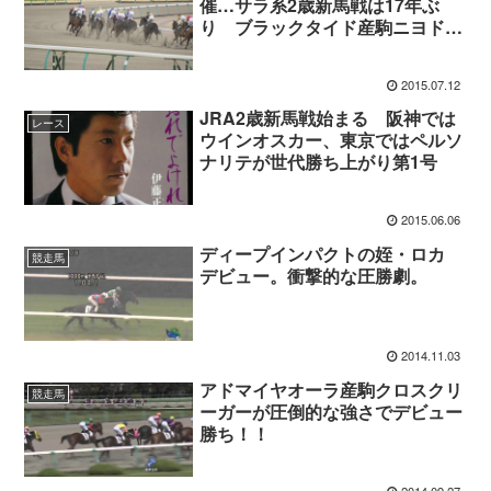
催…サラ系2歳新馬戦は17年ぶ
り ブラックタイド産駒ニヨドス
カイが好発から圧勝
2015.07.12
JRA2歳新馬戦始まる 阪神では
レース
ウインオスカー、東京ではペルソ
ナリテが世代勝ち上がり第1号
2015.06.06
ディープインパクトの姪・ロカ
競走馬
デビュー。衝撃的な圧勝劇。
2014.11.03
アドマイヤオーラ産駒クロスクリ
競走馬
ーガーが圧倒的な強さでデビュー
勝ち！！
2014.09.27