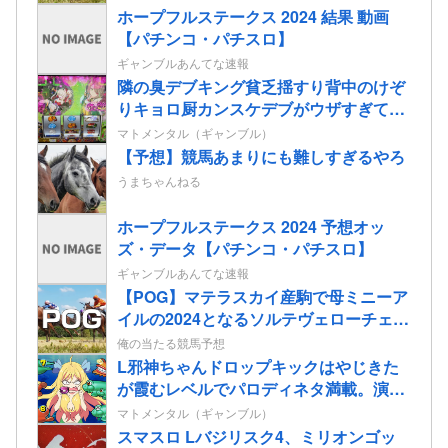
ホープフルステークス 2024 結果 動画
【パチンコ・パチスロ】
ギャンブルあんてな速報
隣の臭デブキング貧乏揺すり背中のけぞ
りキョロ厨カンスケデブがウザすぎて心
が折れそう…
マトメンタル（ギャンブル）
【予想】競馬あまりにも難しすぎるやろ
うまちゃんねる
ホープフルステークス 2024 予想オッ
ズ・データ【パチンコ・パチスロ】
ギャンブルあんてな速報
【POG】マテラスカイ産駒で母ミニーア
イルの2024となるソルテヴェローチェの
2歳情報
俺の当たる競馬予想
L邪神ちゃんドロップキックはやじきた
が霞むレベルでパロディネタ満載。演出
面白いのに台がキツいよ…
マトメンタル（ギャンブル）
スマスロ Lバジリスク4、ミリオンゴッ