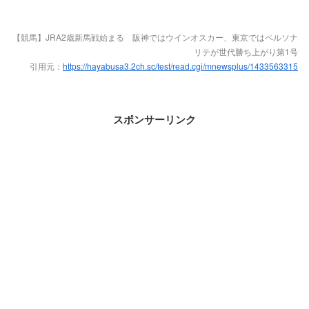
【競馬】JRA2歳新馬戦始まる 阪神ではウインオスカー、東京ではペルソナ
リテが世代勝ち上がり第1号
引用元：
https://hayabusa3.2ch.sc/test/read.cgi/mnewsplus/1433563315
スポンサーリンク