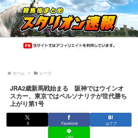
ホーム
レース
JRA2歳新馬戦始まる 阪神ではウインオ
スカー、東京ではペルソナリテが世代勝ち
上がり第1号
X
Facebook
はてブ
LINE