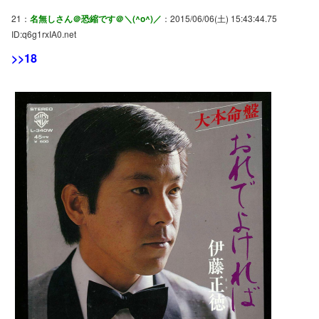
21：
名無しさん＠恐縮です＠＼(^o^)／
：2015/06/06(土) 15:43:44.75
ID:q6g1rxIA0.net
>>18