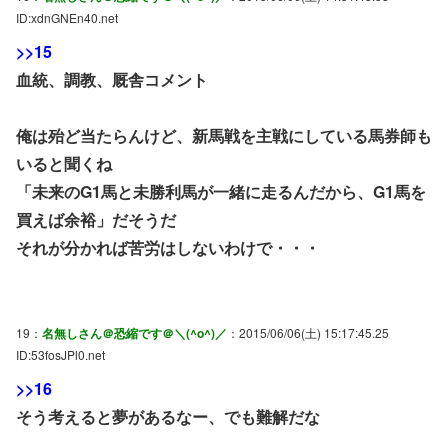
ID:xdnGNEn40.net
>>15
血統、調教、厩舎コメント
俺は殆ど当たらんけど、新馬戦を主戦にしている馬券師も
いると聞くね
「未来のG1馬と未勝利馬が一緒に走るんだから、G1馬を
買えば余裕」だそうだ
それが分かれば苦労はしないわけで・・・
19：
名無しさん＠恐縮です＠＼(^o^)／
：2015/06/06(土) 15:17:45.25
ID:53fosJPl0.net
>>16
そう考えると夢があるなー、でも難解だな