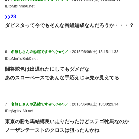
ID:bMtcihmo0.net
>>23
ダビスタって今でもそんな番組編成なんだろうか・・・？
6：
名無しさん＠恐縮です＠＼(^o^)／
：2015/06/06(土) 13:15:11.38
ID:pMm1eBnb0.net
闘将蛇色は出遅れたにしてもダメだな
あのスローペースであんな手応えじゃ先が見えてる
7：
名無しさん＠恐縮です＠＼(^o^)／
：2015/06/06(土) 13:30:23.14
ID:q6g1rxIA0.net
東京の勝ち馬結構良い走りだったけどステゴ牝馬なのか
ノーザンテーストのクロスは狙ったんかね