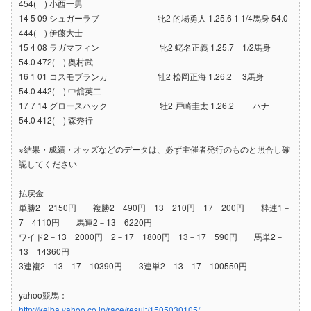
454( ) 小西一男
14 5 09 シュガーラブ 牝2 的場勇人 1.25.6 1 1/4馬身 54.0
444( ) 伊藤大士
15 4 08 ラガマフィン 牝2 蛯名正義 1.25.7 1/2馬身
54.0 472( ) 奥村武
16 1 01 コスモブランカ 牡2 松岡正海 1.26.2 3馬身
54.0 442( ) 中舘英二
17 7 14 グロースハック 牡2 戸崎圭太 1.26.2 ハナ
54.0 412( ) 森秀行
※結果・成績・オッズなどのデータは、必ず主催者発行のものと照合し確
認してください
払戻金
単勝2 2150円 複勝2 490円 13 210円 17 200円 枠連1－
7 4110円 馬連2－13 6220円
ワイド2－13 2000円 2－17 1800円 13－17 590円 馬単2－
13 14360円
3連複2－13－17 10390円 3連単2－13－17 100550円
yahoo競馬：
http://keiba.yahoo.co.jp/race/result/1505030105/