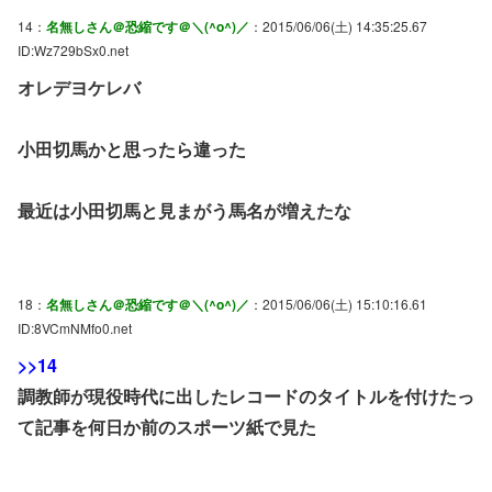
14：
名無しさん＠恐縮です＠＼(^o^)／
：2015/06/06(土) 14:35:25.67
ID:Wz729bSx0.net
オレデヨケレバ
小田切馬かと思ったら違った
最近は小田切馬と見まがう馬名が増えたな
18：
名無しさん＠恐縮です＠＼(^o^)／
：2015/06/06(土) 15:10:16.61
ID:8VCmNMfo0.net
>>14
調教師が現役時代に出したレコードのタイトルを付けたっ
て記事を何日か前のスポーツ紙で見た