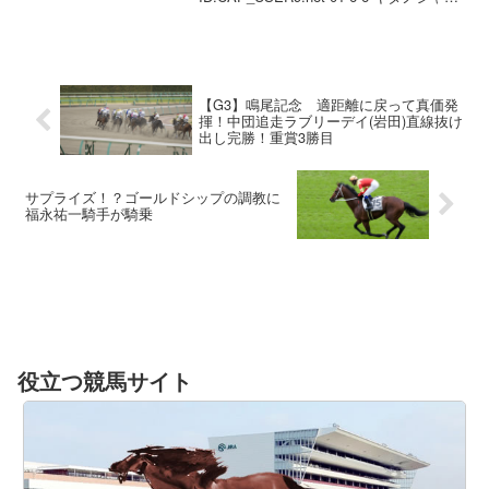
ール 北海道 牡 2 54.0 桑村真
(北海道) 角川秀 490 1:14:...
【G3】鳴尾記念 適距離に戻って真価発
揮！中団追走ラブリーデイ(岩田)直線抜け
出し完勝！重賞3勝目
サプライズ！？ゴールドシップの調教に
福永祐一騎手が騎乗
役立つ競馬サイト