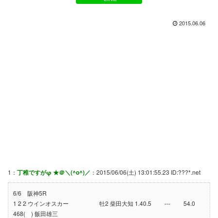
2015.06.06
1：
丁稚ですがφ ★＠＼(^o^)／
：2015/06/06(土) 13:01:55.23 ID:???*.net
6/6 阪神5R
1 2 2 ウインオスカー 牡2 柴田大知 1.40.5 --- 54.0
468( ) 飯田雄三