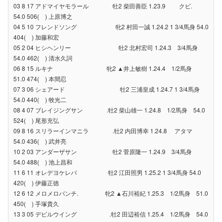
03 8 17 アドマイヤモラール 牡2 柴田善臣 1.23.9 クビ.
54.0 506( ) 上原博之
04 5 10 フレンドソング 牝2 村田一誠 1.24.2 1 3/4馬身 54.0
404( ) 加藤和宏
05 2 04 ヒシヘンリー 牡2 北村宏司 1.24.3 3/4馬身
54.0 462( ) 清水久詞
06 8 15 ルキナ 牝2 ▲井上敏樹 1.24.4 1/2馬身
51.0 474( ) 本間忍
07 3 06 シェアード 牡2 三浦皇成 1.24.7 1 3/4馬身
54.0 440( ) 牧光二
08 4 07 ブレイジングサン .牡2 柴山雄一 1.24.8 1/2馬身 54.0
524( ) 尾形充弘
09 8 16 スリラーインマニラ .牡2 内田博幸 1.24.8 アタマ
54.0 436( ) 武井亮
10 2 03 アンダーザサン 牡2 菅原隆一 1.24.9 3/4馬身
54.0 488( ) 池上昌和
11 6 11 オレデヨケレバ 牡2 江田照男 1.25.2 1 3/4馬身 54.0
420( ) 伊藤正徳
12 6 12 メロメロパンチ. 牝2 ▲石川裕紀 1.25.3 1/2馬身 51.0
450( ) 手塚貴久
13 3 05 デビルウイング .牡2 田辺裕信 1.25.4 1/2馬身 54.0