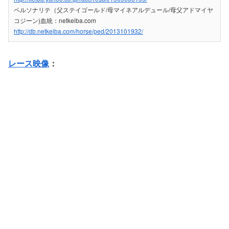
ペルソナリテ（父ステイゴールド/母マイネアルデュール/母父アドマイヤ
コジーン)血統：netkeiba.com
http://db.netkeiba.com/horse/ped/2013101932/
レース映像
：