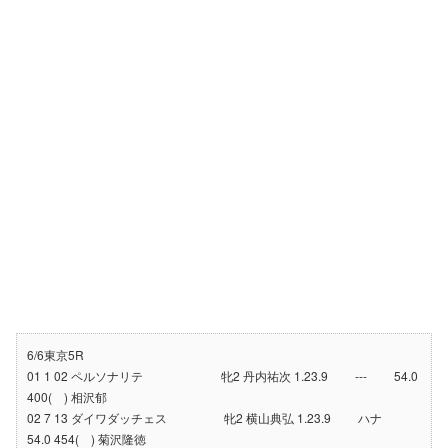
6/6東京5R
01 1 02 ペルソナリテ 牝2 丹内祐次 1.23.9 --- 54.0
400( ) 相沢郁
02 7 13 ダイワダッチェス 牝2 横山典弘 1.23.9 ハナ
54.0 454( ) 菊沢隆徳