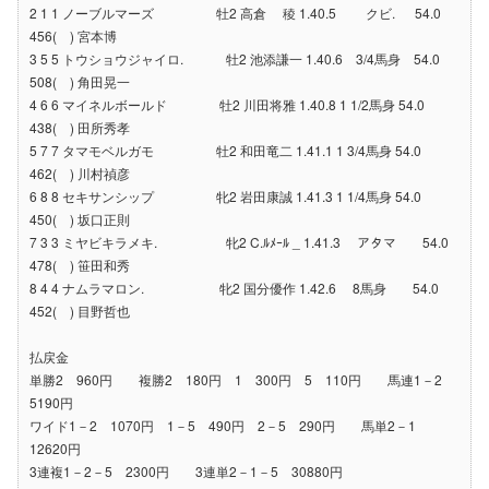
2 1 1 ノーブルマーズ 牡2 高倉 稜 1.40.5 クビ. 54.0
456( ) 宮本博
3 5 5 トウショウジャイロ. 牡2 池添謙一 1.40.6 3/4馬身 54.0
508( ) 角田晃一
4 6 6 マイネルボールド 牡2 川田将雅 1.40.8 1 1/2馬身 54.0
438( ) 田所秀孝
5 7 7 タマモベルガモ 牡2 和田竜二 1.41.1 1 3/4馬身 54.0
462( ) 川村禎彦
6 8 8 セキサンシップ 牝2 岩田康誠 1.41.3 1 1/4馬身 54.0
450( ) 坂口正則
7 3 3 ミヤビキラメキ. 牝2 C.ﾙﾒｰﾙ _ 1.41.3 アタマ 54.0
478( ) 笹田和秀
8 4 4 ナムラマロン. 牝2 国分優作 1.42.6 8馬身 54.0
452( ) 目野哲也
払戻金
単勝2 960円 複勝2 180円 1 300円 5 110円 馬連1－2
5190円
ワイド1－2 1070円 1－5 490円 2－5 290円 馬単2－1
12620円
3連複1－2－5 2300円 3連単2－1－5 30880円