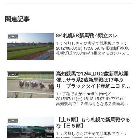
関連記事
8/4札幌5R新馬戦 4頭立スレ
レース
1 ：名無しさん＠実況で競馬板アウト：
2012/08/03(金) 17:58:59.79 ID:jplpFVkX0
札幌5R芝1500m1枠1番タマモコンパス 池
添 2枠2番ツルツルトハシル 竹之下 3枠3
番デルマコナキジジ 吉田隼 4枠4番...
高知競馬で12年ぶり2歳新馬戦開
レース
催…サラ系2歳新馬戦は17年ぶ
り ブラックタイド産駒ニヨドス
カイが好発から圧勝
1：丁稚ですがφ ★＠＼(^o^)／：
2015/07/11(土) 16:13:15.97 ID:???*.net
高知競馬で１２年ぶりとなる２歳新馬戦
が７月１１日（土）の１Ｒ（ダート８０
０メートル、５頭立て、１着賞金＝５０
万円）で行われ、宮...
【土５頭】もう札幌で新馬戦やる
レース
な【日５頭】
1 ：名無しさん＠実況で競馬板アウト：