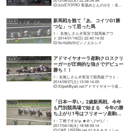
2012/08/02(木) 22:28:04.99
ID:2JxE7OYRO 客舐めとんのか2 ：名無
しさん＠実況で競馬板アウト：
2012/08/02(木) 22:39:54.29 ID:6018rnr...
新馬戦を観て「あ、コイツG1勝
競走馬
つな」って思った馬
1： 名無しさん＠実況で競馬板アウ
ト:2014/01/19(日) 22:40:14.02
ID:5o1b26zl0ゼンノエルシド
アドマイヤオーラ産駒クロスクリ
競走馬
ーガーが圧倒的な強さでデビュー
勝ち！！
1：名無しさん＠実況で競馬板アウト：
2014/09/27(土) 13:09:14.00
ID:X0pehBya0.netアドマイヤオーラ産駒
の大物出現
「日本一早い」2歳新馬戦、今年
レース
も門別競馬場で始まる 今年の勝
ち上がり1号はフリオーソ産駒キ
タノシャガール
1：丁稚ですがφ ★＠＼(^o^)／：
2017/04/18(火) 18:58:59.14
ID:CAP_USER9.net 01 6 6 キタノシャガ