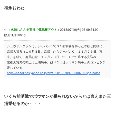
福永おわた
41：
名無しさん＠実況で競馬板アウト
：2018/07/10(火) 08:09:34.90
ID:U1U9TVV10
シュヴァルグランは、ジャパンＣでＧ１初制覇を飾った昨秋と同様に、
京都大賞典（１０月８日、京都）からジャパンＣ（１１月２５日、東
京）を経て、有馬記念（１２月２３日、中山）で引退する見込み。
京都大賞典の鞍上は三浦騎手、残り２つはボウマン騎手とのコンビを予
定している。
https://headlines.yahoo.co.jp/hl?a=20180709-00000250-sph-horse
いくら前哨戦でボウマンが乗られないからとは言えまた三
浦乗せるのか・・・