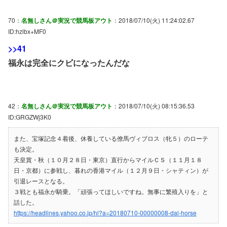
70：
名無しさん＠実況で競馬板アウト
：2018/07/10(火) 11:24:02.67
ID:hzlbx+MF0
>>41
福永は完全にクビになったんだな
42：
名無しさん＠実況で競馬板アウト
：2018/07/10(火) 08:15:36.53
ID:GRGZWj3K0
また、宝塚記念４着後、休養している僚馬ヴィブロス（牝５）のローテ
も決定。
天皇賞・秋（１０月２８日・東京）直行からマイルＣＳ（１１月１８
日・京都）に参戦し、暮れの香港マイル（１２月９日・シャティン）が
引退レースとなる。
３戦とも福永が騎乗。「頑張ってほしいですね。無事に繁殖入りを」と
話した。
https://headlines.yahoo.co.jp/hl?a=20180710-00000008-dal-horse