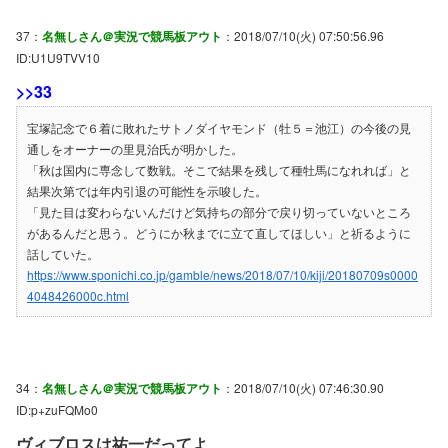
37：
名無しさん＠実況で競馬板アウト
：2018/07/10(火) 07:50:56.96
ID:U1U9TVV10
>>33
宝塚記念で６着に敗れたサトノダイヤモンド（牡５＝池江）の今後の見
通しをオーナーの里見治氏が明かした。
「秋は国内に専念して数戦。そこで結果を残して種牡馬になれれば」と
結果次第では年内引退の可能性を示唆した。
「見た目は変わらないんだけど気持ちの部分で戻り切っていないところ
があるんだと思う。どうにか秋までに立て直してほしい」と祈るように
話していた。
https://www.sponichi.co.jp/gamble/news/2018/07/10/kiji/20180709s0000
4048426000c.html
34：
名無しさん＠実況で競馬板アウト
：2018/07/10(火) 07:46:30.90
ID:p+zuFQMo0
ヴィブロスは祐一だってよ