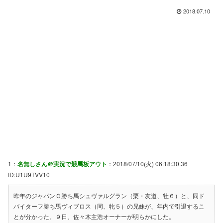
2018.07.10
1：
名無しさん＠実況で競馬板アウト
：2018/07/10(火) 06:18:30.36
ID:U1U9TVV10
昨年のジャパンＣ勝ち馬シュヴァルグラン（栗・友道、牡６）と、同ド
バイターフ勝ち馬ヴィブロス（同、牝５）の兄妹が、年内で引退するこ
とが分かった。９日、佐々木主浩オーナーが明らかにした。