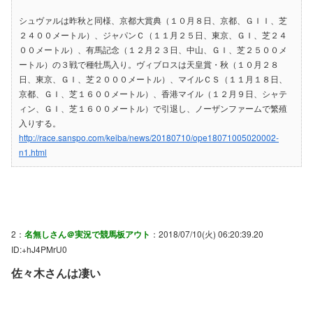
シュヴァルは昨秋と同様、京都大賞典（１０月８日、京都、ＧＩＩ、芝
２４００メートル）、ジャパンＣ（１１月２５日、東京、ＧＩ、芝２４
００メートル）、有馬記念（１２月２３日、中山、ＧＩ、芝２５００メ
ートル）の３戦で種牡馬入り。ヴィブロスは天皇賞・秋（１０月２８
日、東京、ＧＩ、芝２０００メートル）、マイルＣＳ（１１月１８日、
京都、ＧＩ、芝１６００メートル）、香港マイル（１２月９日、シャテ
ィン、ＧＩ、芝１６００メートル）で引退し、ノーザンファームで繁殖
入りする。
http://race.sanspo.com/keiba/news/20180710/ope18071005020002-
n1.html
2：
名無しさん＠実況で競馬板アウト
：2018/07/10(火) 06:20:39.20
ID:+hJ4PMrU0
佐々木さんは凄い