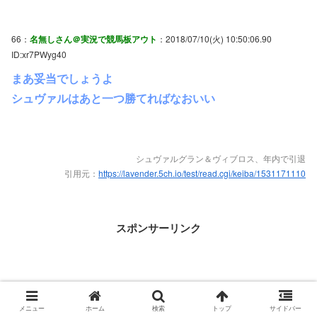
66：
名無しさん＠実況で競馬板アウト
：2018/07/10(火) 10:50:06.90
ID:xr7PWyg40
まあ妥当でしょうよ
シュヴァルはあと一つ勝てればなおいい
シュヴァルグラン＆ヴィブロス、年内で引退
引用元：
https://lavender.5ch.io/test/read.cgi/keiba/1531171110
スポンサーリンク
メニュー
ホーム
検索
トップ
サイドバー