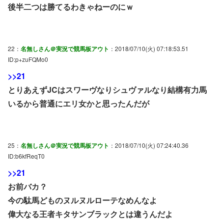
後半二つは勝てるわきゃねーのにｗ
22：
名無しさん＠実況で競馬板アウト
：2018/07/10(火) 07:18:53.51
ID:p+zuFQMo0
>>21
とりあえずJCはスワーヴなりシュヴァルなり結構有力馬
いるから普通にエリ女かと思ったんだが
25：
名無しさん＠実況で競馬板アウト
：2018/07/10(火) 07:24:40.36
ID:b6kfReqT0
>>21
お前バカ？
今の駄馬どものヌルヌルローテなめんなよ
偉大なる王者キタサンブラックとは違うんだよ