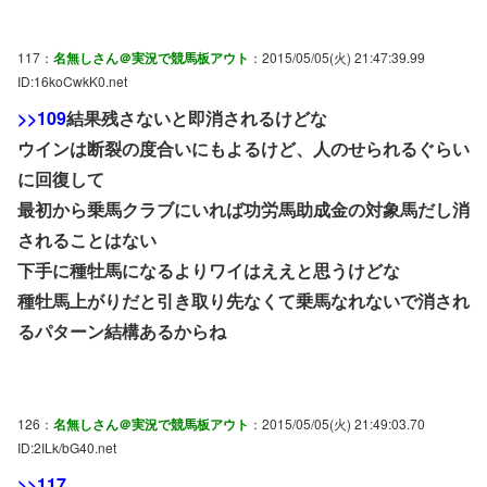
117：
名無しさん＠実況で競馬板アウト
：2015/05/05(火) 21:47:39.99
ID:16koCwkK0.net
>>109
結果残さないと即消されるけどな
ウインは断裂の度合いにもよるけど、人のせられるぐらい
に回復して
最初から乗馬クラブにいれば功労馬助成金の対象馬だし消
されることはない
下手に種牡馬になるよりワイはええと思うけどな
種牡馬上がりだと引き取り先なくて乗馬なれないで消され
るパターン結構あるからね
126：
名無しさん＠実況で競馬板アウト
：2015/05/05(火) 21:49:03.70
ID:2ILk/bG40.net
>>117