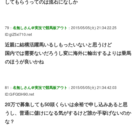
してもらうってのは流石になしか
79：
名無しさん＠実況で競馬板アウト
：2015/05/05(火) 21:34:22.25
ID:giZ5xl710.net
近親に結構活躍馬いるしもったいないと思うけど
国内では需要ないだろうし変に海外に輸出するよりは乗馬
のほうが良いかね
81：
名無しさん＠実況で競馬板アウト
：2015/05/05(火) 21:34:42.03
ID:G/FGt3H90.net
20万で募集しても50頭くらいは余裕で申し込みあると思
うし、普通に儲けになる気がするけど誰か手挙げないのか
な？