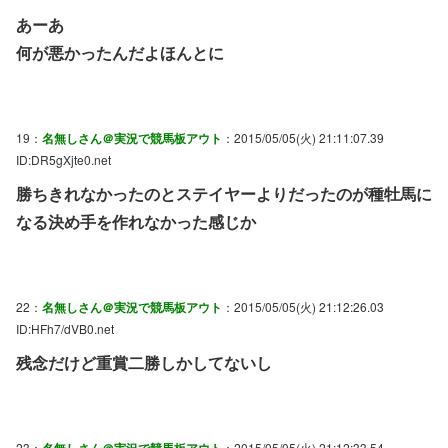
あーあ
何が悪かったんだよほんとに
19：
名無しさん＠実況で競馬板アウト
：2015/05/05(火) 21:11:07.39
ID:DR5gXjte0.net
勝ちきれなかったのとステイヤーよりだったのが種牡馬に
なる決め手を作れなかった感じか
22：
名無しさん＠実況で競馬板アウト
：2015/05/05(火) 21:12:26.03
ID:HFh7/dVB0.net
残念だけど重賞二勝しかしてないし
23：
名無しさん＠実況で競馬板アウト
：2015/05/05(火) 21:12:33.54