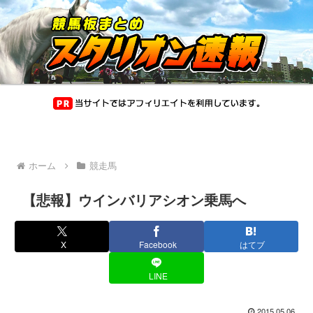
ホーム
競走馬
【悲報】ウインバリアシオン乗馬へ
X
Facebook
はてブ
LINE
2015.05.06