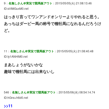
9：
名無しさん＠実況で競馬板アウト
：2015/05/05(火) 21:08:13.46
ID:sVIMGuxM0.net
はっきり言ってワンアンドオンリーよりやれると思う。
あっちはダービー馬の称号で種牡馬になれるんだろうけ
ど。
11：
名無しさん＠実況で競馬板アウト
：2015/05/05(火) 21:08:40.48
ID:Iy1ANHlM0.net
まあしょうがないかな
趣味で種牡馬には出来ないし
546：
名無しさん＠実況で競馬板アウト
：2015/05/06(水) 08:54:14.74
ID:hGns+h6d0.net
>>11