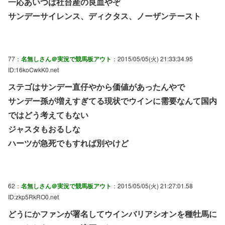
一応あいつは社台産の良血やぞ
サンデーサイレンス、ディクタス、ノーザンテースト
77：
名無しさん＠実況で競馬板アウト
：2015/05/05(火) 21:33:34.95
ID:16koCwkK0.net
ステゴはサンデー直仔やから価値があったんやで
サンデー孫が増えすぎてる現状でウインに需要なんて国内
ではどう考えてもない
ジャスタもおるしな
ハーツが急死でもすれば別やけど
62：
名無しさん＠実況で競馬板アウト
：2015/05/05(火) 21:27:01.58
ID:zkp5RkRO0.net
どうにかファンが署名してウインバリアシオンを種牡馬に