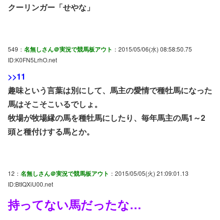
クーリンガー「せやな」
549：
名無しさん＠実況で競馬板アウト
：2015/05/06(水) 08:58:50.75
ID:K0FN5LrhO.net
>>11
趣味という言葉は別にして、馬主の愛情で種牡馬になった
馬はそこそこいるでしょ。
牧場が牧場縁の馬を種牡馬にしたり、毎年馬主の馬1～2
頭と種付けする馬とか。
12：
名無しさん＠実況で競馬板アウト
：2015/05/05(火) 21:09:01.13
ID:BtIQXiU00.net
持ってない馬だったな…