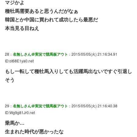
マジかよ
種牡馬需要あると思うんだがなぁ
韓国とか中国に買われて成功したら最悪だ
本当見る目ねえ
28：
名無しさん＠実況で競馬板アウト
：2015/05/05(火) 21:16:34.91
ID:ot68E1ya0.net
もし一転して種牡馬入りしても活躍馬出ないですぐ引退し
そう
29：
名無しさん＠実況で競馬板アウト
：2015/05/05(火) 21:16:40.38
ID:Wg9g81Jr0.net
乗馬か…
生まれた時代が悪かったな