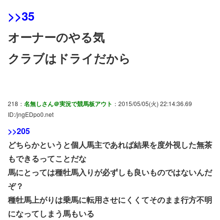
>>35
オーナーのやる気
クラブはドライだから
218：
名無しさん＠実況で競馬板アウト
：2015/05/05(火) 22:14:36.69
ID:/jngEDpo0.net
>>205
どちらかというと個人馬主であれば結果を度外視した無茶
もできるってことだな
馬にとっては種牡馬入りが必ずしも良いものではないんだ
ぞ？
種牡馬上がりは乗馬に転用させにくくてそのまま行方不明
になってしまう馬もいる