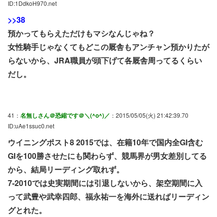
ID:1DdkoH970.net
>>38
預かってもらえただけもマシなんじゃね？
女性騎手じゃなくてもどこの厩舎もアンチャン預かりたが
らないから、JRA職員が頭下げて各厩舎周ってるくらい
だし。
41：
名無しさん＠恐縮です＠＼(^o^)／
：2015/05/05(火) 21:42:39.70
ID:uAe1ssuc0.net
ウイニングポスト8 2015では、在籍10年で国内全GI含む
GIを100勝させたにも関わらず、競馬界が男女差別してる
から、結局リーディング取れず。
7-2010では史実期間には引退しないから、架空期間に入
って武豊や武幸四郎、福永祐一を海外に送ればリーディン
グとれた。