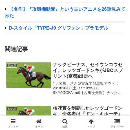
【名作】『攻殻機動隊』という古いアニメを26話見みて
みた
D-スタイル「TYPE-J9 グリフォン」プラモデル
関連記事
ナックビーナス、セイウンコウセ
競走馬
イ、レッツゴードンキがJBCスプ
リント(京都)出走へ
1：名無しさん＠実況で競馬板アウト：
2018/10/06(土) 11:19:35.88
ID:Y9GOFA1m0【古馬次走報】ナックビ
ーナス、ＪＢＣスプリントへ セイウンコ
ウセイの次走はJBCスプリントorスワンS
【次走報・関西馬】レッツ...
桜花賞を制覇したレッツゴードン
競走馬
キ、命名者は『ドン・キホーテ』
創業者
1：ＴＨＥ ＦＵＲＹφ ★＠＼(^o^)／：
メニュー
ホーム
検索
トップ
サイドバー