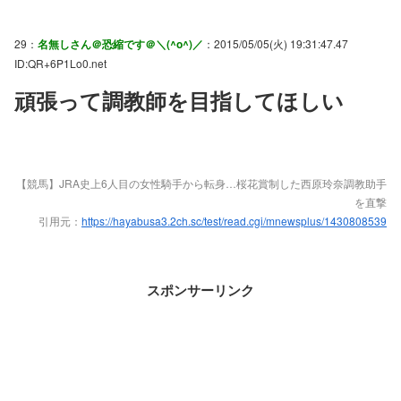
29：
名無しさん＠恐縮です＠＼(^o^)／
：2015/05/05(火) 19:31:47.47
ID:QR+6P1Lo0.net
頑張って調教師を目指してほしい
【競馬】JRA史上6人目の女性騎手から転身…桜花賞制した西原玲奈調教助手
を直撃
引用元：
https://hayabusa3.2ch.sc/test/read.cgi/mnewsplus/1430808539
スポンサーリンク