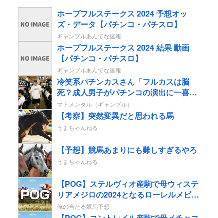
ホープフルステークス 2024 予想オッ
ズ・データ【パチンコ・パチスロ】
ギャンブルあんてな速報
ホープフルステークス 2024 結果 動画
【パチンコ・パチスロ】
ギャンブルあんてな速報
冷笑系パチンカスさん「フルカスは脳
死？成人男子がパチンコの演出に一喜一
憂してる方が脳死なんよ」
マトメンタル（ギャンブル）
【考察】突然変異だと思われる馬
うまちゃんねる
【予想】競馬あまりにも難しすぎるやろ
うまちゃんねる
【POG】ステルヴィオ産駒で母ウィステ
リアメジロの2024となるローレルメビウ
スの2歳情報
俺の当たる競馬予想
【POG】コントレイル産駒で母メチャコ