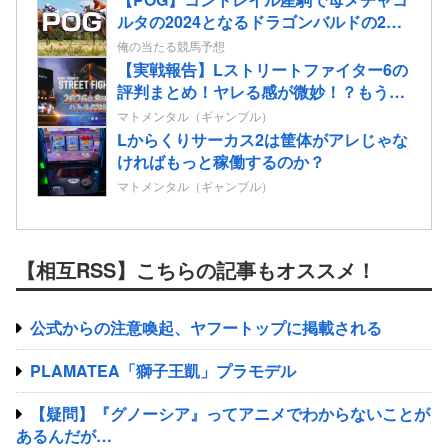
ルタの2024となるドラゴンバルドの2歳
情報
俺の当たる競馬予想
【実戦報告】Lストリートファイター6の
評判まとめ！ヤレる感が微妙！？もう稼
働貢献週の予想をするユーザーも！？
マトメンタル（ギャンブル）
Lからくりサーカス2は筐体がアレじゃな
ければもっと稼働するのか？
マトメンタル（ギャンブル）
【相互RSS】こちらの記事もオススメ！
公式からの注意喚起、ヤフートップに掲載される
PLAMATEA「獅子王凱」プラモデル
【疑問】『グノーシア』ってアニメでわからないことが
あるんだが…