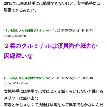
2015では西原騎手には騎乗できないけど、架空騎手には
騎乗できるみたい。
45：
名無しさん＠恐縮です＠＼(^o^)／
：2015/05/05(火) 21:48:38.73
ID:pnBeZaIb0.net
２着のクルミナルは須貝尚介厩舎か
因縁深いな
46：
名無しさん＠恐縮です＠＼(^o^)／
：2015/05/05(火) 21:58:11.48
ID:Zw1WbEss0.net
女性騎手には平場では常に２ｋｇ減くらいしないと乗せる
メリットは無いよな
差別とかじゃなくて所詮は競馬なんて興業でしかないんだ