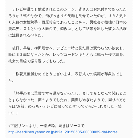
テレビ中継でも放送されたこのシーン。皆さんはお気付きであっただ
ろうか？式のなかで、飛びっきりの笑顔を見せていたのが、ＪＲＡ史上
６人目の女性騎手・西原玲奈であったことを－。男社会が根強い日本の
競馬界。Ｇ１という大舞台で、調教助手として結果を出した彼女の活躍
は注目されるべきだ。
後日。早速、梅田厩舎へ。デビュー時と見た目は変わらない彼女も、
既に３３歳になったとか。レッツゴードンキとともに戦った桜花賞を、
彼女の目線で振り返ってもらった。
－桜花賞優勝おめでとうございます。表彰式での笑顔が印象的でし
た。
「騎手の頃は重賞ですら縁がなかったし、ましてＧ１なんて関わるこ
とすらなかった。夢のようでしたね。興奮し過ぎたようで、周りの方か
らは“お前、めっちゃテレビに映ってたぞ”ってからかわれました（笑
い）」
※下記リンクより、一部抜粋。続きはソースで
http://headlines.yahoo.co.jp/hl?a=20150505-00000039-dal-horse