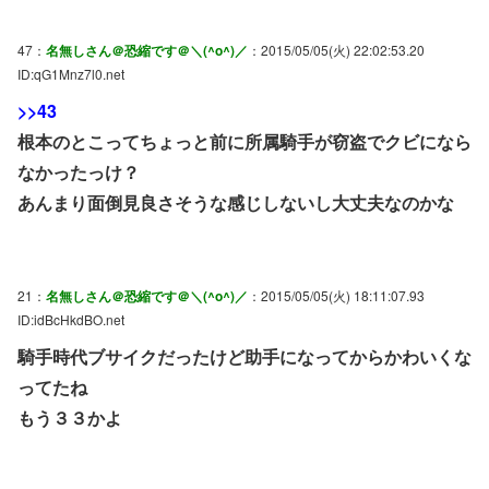
47：
名無しさん＠恐縮です＠＼(^o^)／
：2015/05/05(火) 22:02:53.20
ID:qG1Mnz7l0.net
>>43
根本のとこってちょっと前に所属騎手が窃盗でクビになら
なかったっけ？
あんまり面倒見良さそうな感じしないし大丈夫なのかな
21：
名無しさん＠恐縮です＠＼(^o^)／
：2015/05/05(火) 18:11:07.93
ID:idBcHkdBO.net
騎手時代ブサイクだったけど助手になってからかわいくな
ってたね
もう３３かよ