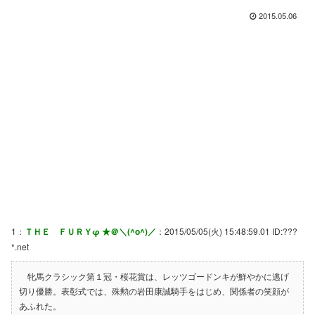
2015.05.06
1：
ＴＨＥ ＦＵＲＹφ ★＠＼(^o^)／
：2015/05/05(火) 15:48:59.01 ID:???
*.net
牝馬クラシック第１冠・桜花賞は、レッツゴードンキが鮮やかに逃げ
切り優勝。表彰式では、殊勲の岩田康誠騎手をはじめ、関係者の笑顔が
あふれた。