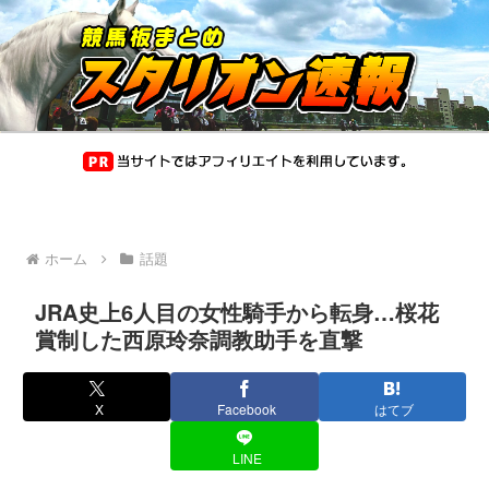
ホーム
話題
JRA史上6人目の女性騎手から転身…桜花
賞制した西原玲奈調教助手を直撃
X
Facebook
はてブ
LINE