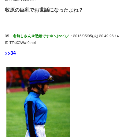
牧原の巨乳でお世話になったよね？
35：
名無しさん＠恐縮です＠＼(^o^)／
：2015/05/05(火) 20:49:26.14
ID:TZsXOWwl0.net
>>34