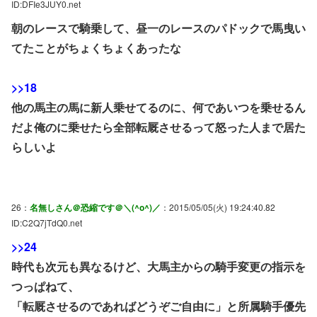
ID:DFIe3JUY0.net
朝のレースで騎乗して、昼一のレースのパドックで馬曳い
てたことがちょくちょくあったな
>>18
他の馬主の馬に新人乗せてるのに、何であいつを乗せるん
だよ俺のに乗せたら全部転厩させるって怒った人まで居た
らしいよ
26：
名無しさん＠恐縮です＠＼(^o^)／
：2015/05/05(火) 19:24:40.82
ID:C2Q7jTdQ0.net
>>24
時代も次元も異なるけど、大馬主からの騎手変更の指示を
つっぱねて、
「転厩させるのであればどうぞご自由に」と所属騎手優先