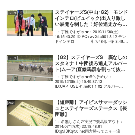
典弘 3.47.8 --- 57.0 474(+6) 安達
昭夫 02 ...
ステイヤーズS(中山･G2) モンド
レース
インテロ(ビュイック)出入り激し
い展開を制した！好位追走から差
し切って重賞初制覇
1：丁稚ですがφ ★：2019/11/30(土)
16:15:40.29 ID:PQ+wvGLc901 8 12 モン
ドインテロ 牡7/484(. -4)/ 3.46.1
.---. W.ﾋﾞｭｲｯｸ 56.0 手塚 貴
久...
【G2】ステイヤーズS 底なしの
レース
スタミナ！中団後ろ追走アルバー
ト(ムーア)直線馬群を割って抜け
出し圧勝！4連勝で重賞初制覇
1：丁稚ですがφ ★＠＼(^o^)／：
2015/12/05(土) 15:49:37.13
ID:CAP_USER*.net01 1 02 アルバー
ト 牡4 R.ムーア
3.45.9 --- 56.0 466(+2...
【短距離】アイビスサマーダッシ
考察
ュとステイヤーズステークス【長
距離】
1：名無しさん＠実況で競馬板アウト：
2014/07/17(木) 23:18:48.61
ID:g5IBKq/50.net両方勝ってこそ一流