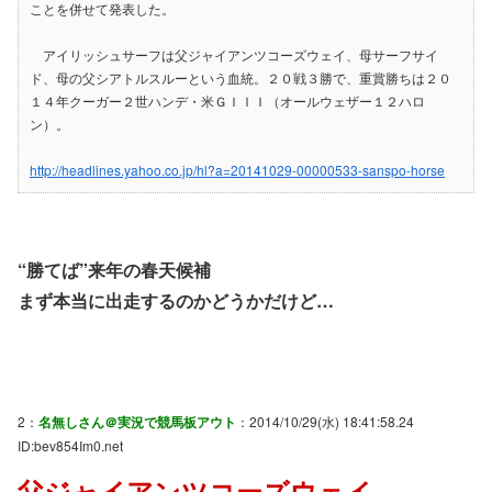
ことを併せて発表した。
アイリッシュサーフは父ジャイアンツコーズウェイ、母サーフサイ
ド、母の父シアトルスルーという血統。２０戦３勝で、重賞勝ちは２０
１４年クーガー２世ハンデ・米ＧＩＩＩ（オールウェザー１２ハロ
ン）。
http://headlines.yahoo.co.jp/hl?a=20141029-00000533-sanspo-horse
“勝てば”来年の春天候補
まず本当に出走するのかどうかだけど…
2：
名無しさん＠実況で競馬板アウト
：2014/10/29(水) 18:41:58.24
ID:bev854Im0.net
父ジャイアンツコーズウェイ