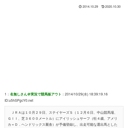
2014.10.29
2020.10.30
1：
名無しさん＠実況で競馬板アウト
：2014/10/29(水) 18:39:19.16
ID:u5hSPgcY0.net
ＪＲＡは１０月２９日、ステイヤーズＳ（１２月６日、中山競馬場、
ＧＩＩ、芝３６００メートル）にアイリッシュサーフ（牡４歳、アメリ
カ＝Ｄ．ヘンドリックス厩舎）が予備登録し、出走可能な選出馬とした