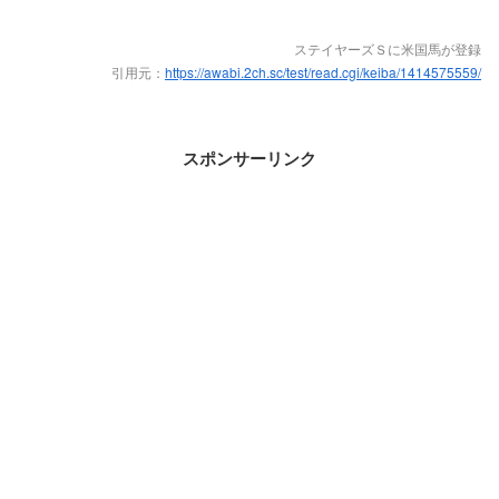
ステイヤーズＳに米国馬が登録
引用元：
https://awabi.2ch.sc/test/read.cgi/keiba/1414575559/
スポンサーリンク