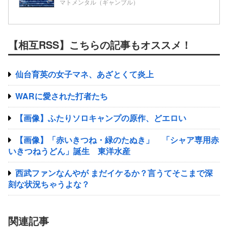
ちたいキャンペーンが始まる。当たりや
マトメンタル（ギャンブル）
すい状況らしいのでチャンスか！？
【相互RSS】こちらの記事もオススメ！
仙台育英の女子マネ、あざとくて炎上
WARに愛された打者たち
【画像】ふたりソロキャンプの原作、どエロい
【画像】「赤いきつね・緑のたぬき」 「シャア専用赤
いきつねうどん」誕生 東洋水産
西武ファンなんやが まだイケるか？言うてそこまで深
刻な状況ちゃうよな？
関連記事