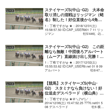
ステイヤーズS(中山･G2) 大本命
レース
取り消しの混戦はリッジマン（蛯
名）制した！好位直後から4角外
捲り直線抜け出し重賞初制覇
1：丁稚ですがφ ★：2018/12/01(土)
15:58:57.50 ID:CAP_USER901 7 11 リッ
ジマン 牡5/446(. -2)/
3.45.2 ---. .蛯名正義 56.0 庄
野 靖志 02...
ステイヤーズS(中山･G2) この距
レース
離なら無敵！中団後ろアルバート
（ムーア）直線抜け出し完勝！ス
テイヤーズS3連覇！
1：丁稚ですがφ ★：2017/12/02(土)
15:55:53.62 ID:CAP_USER9.net 01 8 09
アルバート 牡6/476(
0)/ 3.43.0 --- R.ムーア
57.0 堀 宣...
【競馬】ステイヤーズS(中山･
レース
G2) スタミナなら負けない！好
位追走デスペラード（横山典）直
線抜け出し連覇達成！
1：丁稚ですがφ ★＠＼(^o^)／：
2014/12/06(土) 15:47:52.25 ???0.net01 5
08 デスペラード 牡6 横山