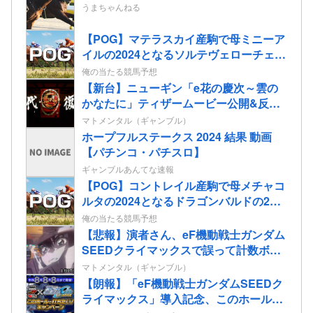
うまちゃんねる
【POG】マテラスカイ産駒で母ミニーア
イルの2024となるソルテヴェローチェの
2歳情報
俺の当たる競馬予想
【新台】ニューギン「e花の慶次～雲の
かなたに」ティザームービー公開&反応
まとめ！休眠層ユーザーからパチンコ復
マトメンタル（ギャンブル）
帰の声も！
ホープフルステークス 2024 結果 動画
【パチンコ・パチスロ】
ギャンブルあんてな速報
【POG】コントレイル産駒で母メチャコ
ルタの2024となるドラゴンバルドの2歳
情報
俺の当たる競馬予想
【悲報】演者さん、eF機動戦士ガンダム
SEEDクライマックスで誤って計数ボタ
ンを押してパンクさせてしまう…
マトメンタル（ギャンブル）
【朗報】「eF機動戦士ガンダムSEEDク
ライマックス」導入記念、このホール打