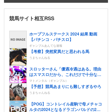
競馬サイト相互RSS
ホープフルステークス 2024 結果 動画
【パチンコ・パチスロ】
ギャンブルあんてな速報
【考察】突然変異だと思われる馬
うまちゃんねる
スロッターさん「優遇冷遇はある。理由
はスマスロだから、これだけで十分なん
だよね」
マトメンタル（ギャンブル）
【予想】競馬あまりにも難しすぎるやろ
うまちゃんねる
【POG】コントレイル産駒で母メチャコ
ルタの2024となるドラゴンバルドの2歳