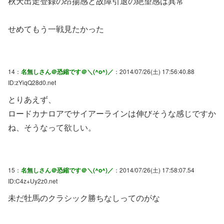
秋天出走登録の昂揚感と故障引退の絶望感は異常
せめてもう一戦見たかった
14：
名無しさん＠恐縮です＠＼(^o^)／
：2014/07/26(土) 17:56:40.88
ID:zYiqQ28d0.net
とりあえず、
ロードカナロアでサイアーラインは伸びそうな感じですか
ね、そうなって欲しい。
15：
名無しさん＠恐縮です＠＼(^o^)／
：2014/07/26(土) 17:58:07.54
ID:C4z+Uy2z0.net
未だ牡馬のクラシック勝ちなしってのがな