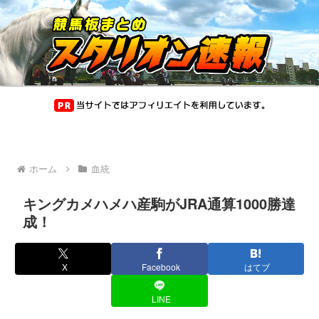
ホーム
血統
キングカメハメハ産駒がJRA通算1000勝達
成！
X
Facebook
はてブ
LINE