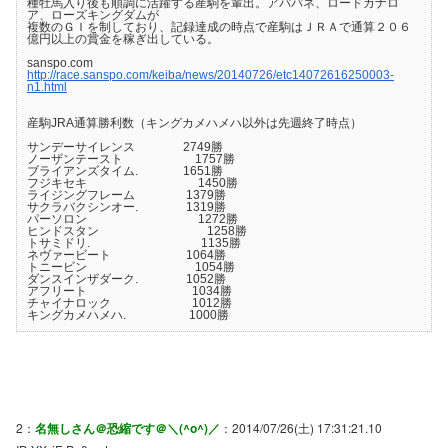
種牡馬入り後も順調に活躍する産駒を輩出。アパパネ、ロードカナロ
ア、ローズキングダムが
複数のＧＩを制しており、記録達成の時点で産駒はＪＲＡで通算２０６
億円以上の賞金を稼ぎ出している。
sanspo.com
http://race.sanspo.com/keiba/news/20140726/etc14072616250003-
n1.html
産駒JRA通算勝利数（キングカメハメハ以外は先週終了時点）
サンデーサイレンス 2749勝
ノーザンテースト 1757勝
ブライアンズタイム. 1651勝
フジキセキ 1450勝
ライジングフレーム 1379勝
サクラバクシンオー. 1319勝
パーソロン 1272勝
ヒンドスタン 1258勝
トサミドリ. 1135勝
ネヴァービート 1064勝
トニービン 1054勝
ダンスインザダーク. 1052勝
アフリート 1034勝
チャイナロック 1012勝
キングカメハメハ. 1000勝
2：
名無しさん＠恐縮です＠＼(^o^)／
：2014/07/26(土) 17:31:21.10