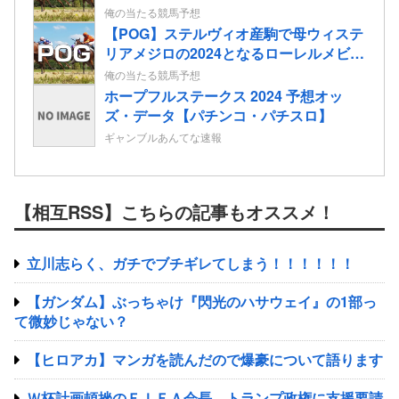
情報
俺の当たる競馬予想
【POG】ステルヴィオ産駒で母ウィステ
リアメジロの2024となるローレルメビウ
スの2歳情報
俺の当たる競馬予想
ホープフルステークス 2024 予想オッ
ズ・データ【パチンコ・パチスロ】
ギャンブルあんてな速報
【相互RSS】こちらの記事もオススメ！
立川志らく、ガチでブチギレてしまう！！！！！！
【ガンダム】ぶっちゃけ『閃光のハサウェイ』の1部っ
て微妙じゃない？
【ヒロアカ】マンガを読んだので爆豪について語ります
Ｗ杯計画頓挫のＦＩＦＡ会長、トランプ政権に支援要請