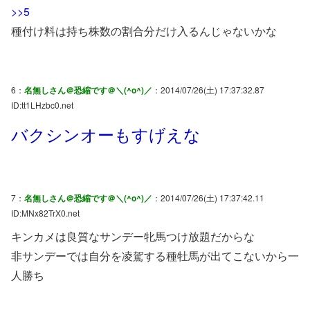
>>5
種付け料は持ち株数の割合分だけ入るんじゃないかな
6：
名無しさん＠恐縮です＠＼(^o^)／
：2014/07/26(土) 17:37:32.87
ID:tt1LHzbc0.net
バクシンオーもすげえな
7：
名無しさん＠恐縮です＠＼(^o^)／
：2014/07/26(土) 17:37:42.11
ID:MNx82TrX0.net
キンカメは良質なサンデー牝馬つけ放題だからな
非サンデーでは自分を凌駕する種牡馬が出てこないから一
人勝ち