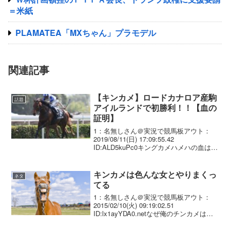
＝米紙
PLAMATEA「MXちゃん」プラモデル
関連記事
【キンカメ】ロードカナロア産駒
話題
アイルランドで初勝利！！【血の
証明】
1：名無しさん＠実況で競馬板アウト：
2019/08/11(日) 17:09:55.42
ID:ALD5kuPc0キングカメハメハの血は世
界中に広がっている。9日、アイルランド
のカラ競馬場の第3R（芝1400メートル、
8頭立て）で、ロードカナ...
キンカメは色んな女とやりまくっ
ネタ
てる
1：名無しさん＠実況で競馬板アウト：
2015/02/10(火) 09:19:02.51
ID:lx1ayYDA0.netなぜ俺のチンカメは未
勝利なのか2：名無しさん＠実況で競馬板
アウト：2015/02/10(火) 09:21:08.59 I...