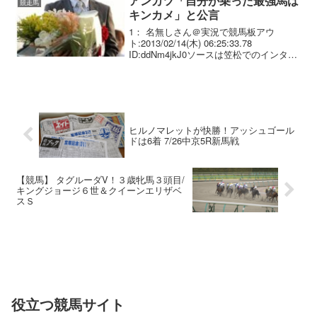
アンカツ「自分が乗った最強馬は
競走馬
キンカメ」と公言
1： 名無しさん＠実況で競馬板アウ
ト:2013/02/14(木) 06:25:33.78
ID:ddNm4jkJ0ソースは笠松でのインタビ
ュー
ヒルノマレットが快勝！アッシュゴール
ドは6着 7/26中京5R新馬戦
【競馬】 タグルーダV！３歳牝馬３頭目/
キングジョージ６世＆クイーンエリザベ
スＳ
役立つ競馬サイト