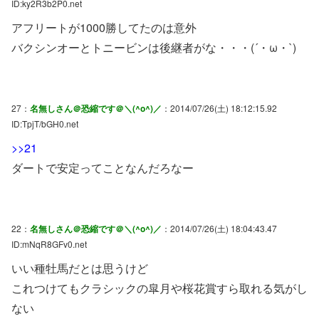
ID:ky2R3b2P0.net
アフリートが1000勝してたのは意外
バクシンオーとトニービンは後継者がな・・・(´・ω・`)
27：
名無しさん＠恐縮です＠＼(^o^)／
：2014/07/26(土) 18:12:15.92
ID:TpjT/bGH0.net
>>21
ダートで安定ってことなんだろなー
22：
名無しさん＠恐縮です＠＼(^o^)／
：2014/07/26(土) 18:04:43.47
ID:mNqR8GFv0.net
いい種牡馬だとは思うけど
これつけてもクラシックの皐月や桜花賞すら取れる気がし
ない