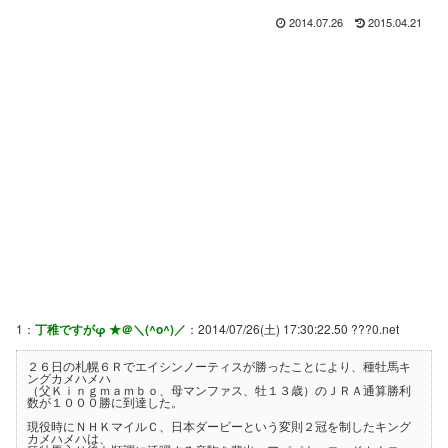
2014.07.26
2015.04.21
1：
丁稚ですがφ ★＠＼(^o^)／
：2014/07/26(土) 17:30:22.50 ???0.net
２６日の札幌６Ｒでエイシンノーティスが勝ったことにより、種牡馬キ
ングカメハメハ
（父Ｋｉｎｇｍａｍｂｏ、母マンファス、牡１３歳）のＪＲＡ通算勝利
数が１０００勝に到達した。
現役時にＮＨＫマイルＣ、日本ダービーという変則２冠を制したキング
カメハメハは、