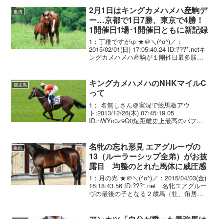
2月1日はキングカメハメハ産駒デ
血統
ー…京都で1日7勝、東京で4勝！
1開催日1場･1開催日ともに新記録
1：丁稚ですがφ ★＠＼(^o^)／：
2015/02/01(日) 17:05:40.24 ID:???*.netキ
ングカメハメハ産駒が１開催日最多勝記
録樹立 ２月１日の京都競馬において、キ
ングカメハメハ産駒が２、４、５、６、
７、９、10Ｒで...
キングカメハメハのNHKマイルC
競走馬
って
1： 名無しさん＠実況で競馬板アウ
ト:2013/12/26(木) 07:45:19.05
ID:nWYn3z9Q0短距離史上最高のパフォ
ーマンスじゃね？
名牝の忘れ形見 エアグルーヴの
血統
13（ルーラーシップ全弟）がお披
露目 均整のとれた馬体に威圧感
1：月の光 ★＠＼(^o^)／：2015/04/03(金)
16:18:43.56 ID:???*.net 名牝エアグルー
ヴの最後の子となる２歳馬（牡、角居、
父キングカメハメハ）が２日、北海道苫
小牧市のノーザンファーム空港での２歳
馬撮影会に...