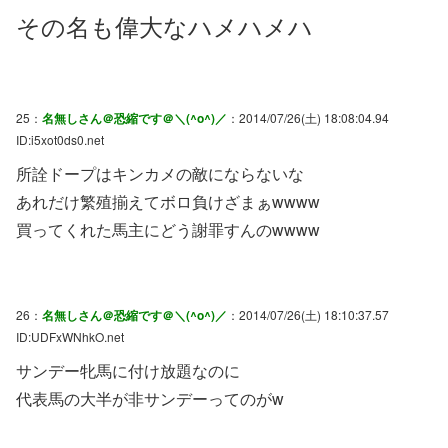
その名も偉大なハメハメハ
25：
名無しさん＠恐縮です＠＼(^o^)／
：2014/07/26(土) 18:08:04.94
ID:i5xot0ds0.net
所詮ドープはキンカメの敵にならないな
あれだけ繁殖揃えてボロ負けざまぁwwww
買ってくれた馬主にどう謝罪すんのwwww
26：
名無しさん＠恐縮です＠＼(^o^)／
：2014/07/26(土) 18:10:37.57
ID:UDFxWNhkO.net
サンデー牝馬に付け放題なのに
代表馬の大半が非サンデーってのがw