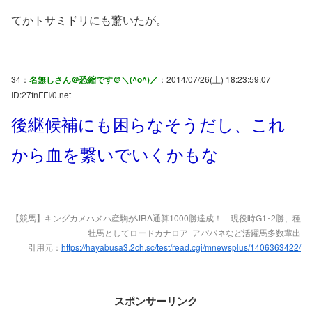
てかトサミドリにも驚いたが。
34：
名無しさん＠恐縮です＠＼(^o^)／
：2014/07/26(土) 18:23:59.07
ID:27fnFFI/0.net
後継候補にも困らなそうだし、これ
から血を繋いでいくかもな
【競馬】キングカメハメハ産駒がJRA通算1000勝達成！ 現役時G1･2勝、種
牡馬としてロードカナロア･アパパネなど活躍馬多数輩出
引用元：
https://hayabusa3.2ch.sc/test/read.cgi/mnewsplus/1406363422/
スポンサーリンク