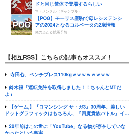
ドと同じ筐体で登場するらしい
マトメンタル（ギャンブル）
【POG】モーリス産駒で母レシステンシ
アの2024となるコルベータの2歳情報
俺の当たる競馬予想
【相互RSS】こちらの記事もオススメ！
寺田心、ベンチプレス110kgｗｗｗｗｗｗｗｗ
鈴木福「運転免許を取得しました！！ちゃんとMTだ
よ」
【ゲーム,】『ロマンシング サ・ガ3』30周年。美しい
ドットグラフィックはもちろん、『四魔貴族バトル』イト
ケンサウンドが心に残る
20年前はこの世に「YouTube」なる物が存在していな
かったという事実