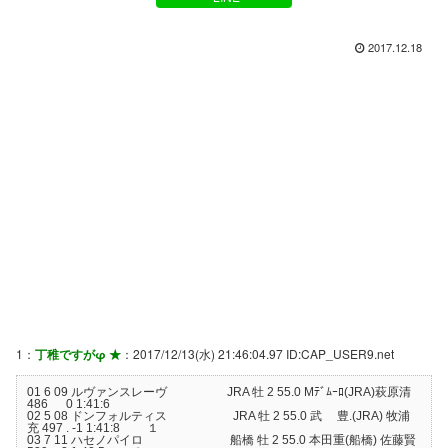
2017.12.18
1：
丁稚ですがφ ★
：2017/12/13(水) 21:46:04.97 ID:CAP_USER9.net
01 6 09 ルヴァンスレーヴ JRA 牡 2 55.0 Mﾃﾞﾑｰﾛ(JRA)萩原清
486 0 1:41:6
02 5 08 ドンフォルティス JRA 牡 2 55.0 武 豊.(JRA) 牧浦
充 497 . -1 1:41:8 １
03 7 11 ハセノパイロ 船橋 牡 2 55.0 本田重(船橋) 佐藤賢