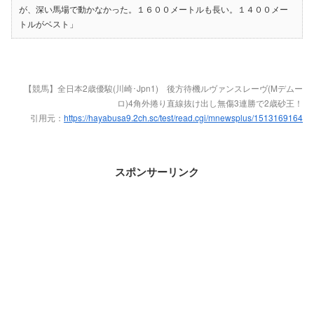
が、深い馬場で動かなかった。１６００メートルも長い。１４００メー
トルがベスト」
【競馬】全日本2歳優駿(川崎･Jpn1) 後方待機ルヴァンスレーヴ(Mデムー
ロ)4角外捲り直線抜け出し無傷3連勝で2歳砂王！
引用元：
https://hayabusa9.2ch.sc/test/read.cgi/mnewsplus/1513169164
スポンサーリンク