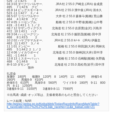
529 . -2 1:42:5 ３
04 3 03 ダークリパルサー. JRA 牡 2 55.0 戸崎圭.(JRA) 金成貴
495 7 1:42:6 クビ
05 8 14 ビッグスモーキー. JRA 牡 2 55.0 濱中俊.(JRA) 清水久
523 -11 1:42:7 ３／４
06 5 07 リコーワルサー 大井 牡 2 55.0 森泰斗(船橋) 荒山勝
484 4 1:42:8 クビ
07 4 05 トーセンブル. 船橋 牡 2 55.0 中野省(船橋) 山中尊
419 . -3 1:43:1 １ １／２
08 7 12 サザンヴィグラス 北海道 牡 2 55.0 吉原寛(金沢) 川島洋
472 . 10 1:43:1 ハナ
09 3 04 ハッピーグリン 北海道 牡 2 55.0 服部茂(船橋) 田中淳
468 8 1:43:5 ２
10 2 02 ハヤブサマカオー. JRA 牡 2 55.0 ﾙﾒｰﾙ (JRA) 伊藤圭
463 . 11 1:43:7 ３／４
11 1 01 ドンビー 船橋 牡 2 55.0 和田譲(大井) 岡林光
495 5 1:44:2 ２ １／２
12 4 06 ソイカウボーイ 北海道 牡 2 55.0 御神訓(大井) 田中淳
461 . -1 1:44:4 １
13 8 13 ミスターバッハ 船橋 牡 2 55.0 石崎駿(船橋) 矢野義
468 0 1:44:6 １
外 6 10 ダモンデ 北海道 牡 2 55.0 高松亮(岩手) 田中淳
除外
払戻金
単勝9 180円 複勝9 120円 8 140円 11 480円 枠複5-6
390円 馬複8-9 410円
枠単6-5 610円 馬単9-8 560円 ワイド8-9 180円 9-11 800
円 8-11 1250円
3連複8-9-11 3100円 3連単9-8-11 7590円
※出馬表･成績･オッズ等は、主催者発表のものと照合してください
レース結果：NAR
http://www2.keiba.go.jp/KeibaWeb/TodayRaceInfo/RaceMarkTable?
k_raceDate=2017%2f12%2f13&k_raceNo=11&k_babaCode=21