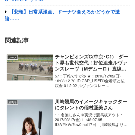
【悲報】日常系漫画、ドーナツ食えるかどうかで激
論……
関連記事
チャンピオンズC(中京･G1) ダー
レース
ト界も世代交代！好位追走ルヴァ
ンスレーヴ（Mデムーロ）直線抜
け出し完勝！ダートG1･4勝目
57：丁稚ですがφ ★：2018/12/02(日)
16:03:12.70 ID:CAP_USER9全着順と払
戻金 01 2 02 ルヴァンスレー
ヴ 牡3/490(. +2)/ 1.50.1
--- M.ﾃﾞﾑｰﾛ. ...
川崎競馬のイメージキャラクター
競馬場
にタレントの稲村亜美さん
1：名無しさん＠実況で競馬板アウト：
2017/03/17(金) 11:48:07.95
ID:VYkVd7ow0.net17日、川崎競馬より平
成29年度のPR概要が発表され、タレント
の稲村亜美(21歳)がイメージキャラクター