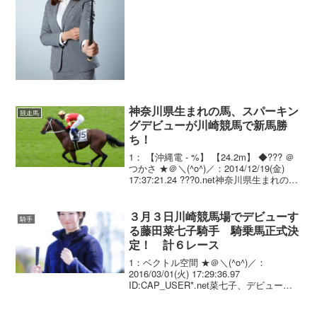
を務めることがわ...
神奈川県生まれの馬、スパーキン
競走馬
グデビューが川崎競馬で新馬勝
ち！
1： 【沖縄電 - %】 【24.2m】 ◆??? ＠
つかさ ★＠＼(^o^)／：2014/12/19(金)
17:37:21.24 ???0.net神奈川県生まれの馬
が川崎競馬で新馬勝ち！ サラブレッドで
は珍しい神奈川県の生産馬が、川崎競...
３月３日川崎競馬場でデビューす
騎手
る藤田菜七子騎手 騎乗馬正式決
定！ 計６レース
1：ベクトル空間 ★＠＼(^o^)／：
2016/03/01(火) 17:29:36.97
ID:CAP_USER*.net菜七子、デビューの
騎乗馬決まる…中央より一足早く川崎で
ＪＲＡで１６年ぶりとなる女性ジョッキ