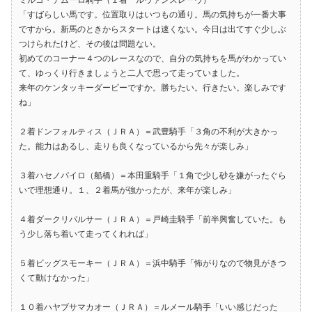
「すばらしい馬です。位置取りはいつもの通り。馬の気持ちが一番大事
ですから。新馬のときからスタートは速くない。今日は出てすぐ少しぶ
つけられたけど、その後は問題ない。
初めてのコーナー４つのレースなので、自分の気持ちを馬がわかってい
て、ゆっくり行きましょうと二人で思って走っていました。
来年のケンタッキーダービーですか。勝ちたい。行きたい。楽しみです
ね」
２着ドンフォルティス（ＪＲＡ）＝武豊騎手「３角の不利が大きかっ
た。能力はあるし、走りも良くなっているから先々が楽しみ」
３着ハセノパイロ（船橋）＝本田重騎手「１角で少し砂を嫌がったぐら
いで理想通り。１、２着馬が強かったが、来年が楽しみ」
４着ダークリパルサー（ＪＲＡ）＝戸崎圭騎手「前半興奮していた。も
う少し落ち着いて走ってくれれば」
５着ビッグスモーキー（ＪＲＡ）＝浜中騎手「怖がりなので物見がきつ
くて動けなかった」
１０着ハヤブサマカオー（ＪＲＡ）＝ルメール騎手「いい感じだった