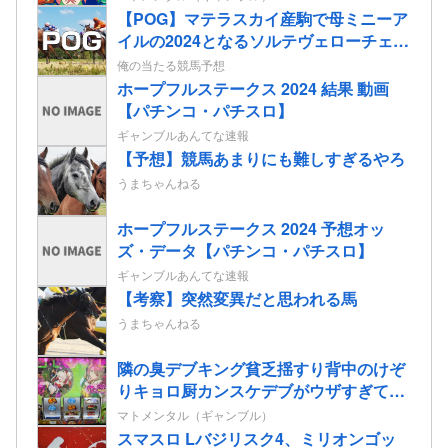
【POG】マテラスカイ産駒で母ミニーア
イルの2024となるソルテヴェローチェの
2歳情報
俺の当たる競馬予想
ホープフルステークス 2024 結果 動画
【パチンコ・パチスロ】
ギャンブルあんてな速報
【予想】競馬あまりにも難しすぎるやろ
うまちゃんねる
ホープフルステークス 2024 予想オッ
ズ・データ【パチンコ・パチスロ】
ギャンブルあんてな速報
【考察】突然変異だと思われる馬
うまちゃんねる
隣の臭デブキング貧乏揺すり背中のけぞ
りキョロ厨カンスケデブがウザすぎて心
が折れそう…
マトメンタル（ギャンブル）
スマスロ Lバジリスク4、ミリオンゴッ