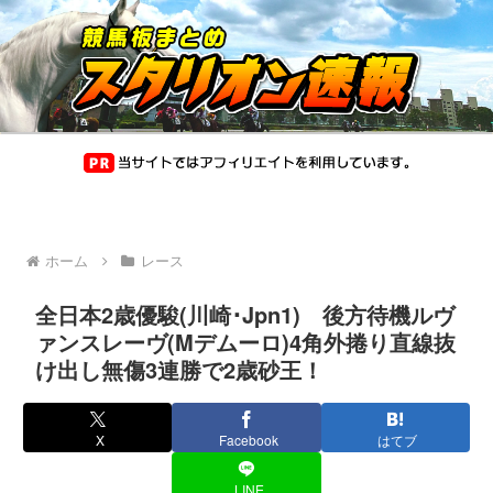
ホーム
レース
全日本2歳優駿(川崎･Jpn1) 後方待機ルヴ
ァンスレーヴ(Mデムーロ)4角外捲り直線抜
け出し無傷3連勝で2歳砂王！
X
Facebook
はてブ
LINE