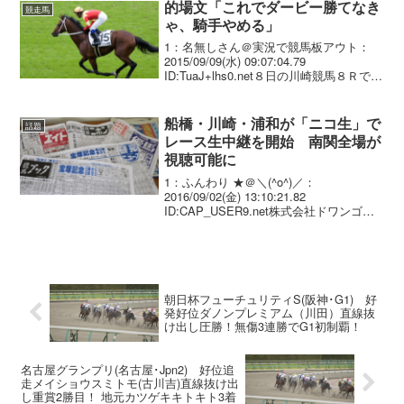
ーで、３日の地方・川崎競馬...
的場文「これでダービー勝てなき
競走馬
ゃ、騎手やめる」
1：名無しさん＠実況で競馬板アウト：
2015/09/09(水) 09:07:04.79
ID:TuaJ+lhs0.net８日の川崎競馬８Ｒで２
歳馬によるＪＲＡ認定で鎌倉記念トライ
アル（３着までに優先出走権）の若武者
賞（１５００メートル）が行...
船橋・川崎・浦和が「ニコ生」で
話題
レース生中継を開始 南関全場が
視聴可能に
1：ふんわり ★＠＼(^o^)／：
2016/09/02(金) 13:10:21.82
ID:CAP_USER9.net株式会社ドワンゴ
は、2016年9月より船橋競馬・川崎競馬・
浦和競馬、計3場のレースを「ニコニコ生
放送」にて生中継することを...
朝日杯フューチュリティS(阪神･G1) 好
発好位ダノンプレミアム（川田）直線抜
け出し圧勝！無傷3連勝でG1初制覇！
名古屋グランプリ(名古屋･Jpn2) 好位追
走メイショウスミトモ(古川吉)直線抜け出
し重賞2勝目！ 地元カツゲキキトキト3着