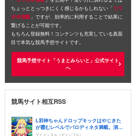
ちょっととっつきにくく感じるかもしれない「
コラ
ボ＠指数
」ですが、効率的に利用することで結果に
繋げることが可能です。
もちろん登録無料！コンテンツも充実している真面
目で本気な競馬予想サイトです。
競馬予想サイト「うまとみらいと」公式サイト
へ
競馬サイト相互RSS
L邪神ちゃんドロップキックはやじきた
が霞むレベルでパロディネタ満載。演出
面白いのに台がキツいよ…
マトメンタル（ギャンブル）