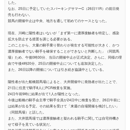
した。
なお、25日に予定していたスパーキングサマーC（26日11R）の前日発
売も行わない。
競馬の開催中止は中央、地方を通して初めてのケースとなった。
現在、川崎に陽性者はいないが「まず第一に濃厚接触者を特定し、感染
拡大を防止する措置を講じる必要がある。
このことから、大量の騎手乗り替わりが発生する可能性が大きく、かつ
濃厚接触者でない騎手を確保することができないと判断した」（同競馬
場）ため、午後0時30分、当日の開催中止が正式決定。さらに、同様の理
由で午後4時20分、25日の開催中止についても追加決定した。
また、26日以降の開催については引き続き協議中としている。
陽性者が出た船橋競馬場によると、大井開催中に発熱者が出たことで、
21日に任意で騎手8人にPCR検査を実施。
24日午前9時に結果が出て1人が陽性となった。
今後は船橋の騎手会主導で騎手全員が24日中に検査を受け、26日午前に
は結果が出る予定。その結果を受けて「来週の自場開催を検討したい」
（同競馬場）と話した。
また、大井競馬場では濃厚接触者と疑われる騎手に関しては自宅待機さ
せて様子を見ている状況だ。