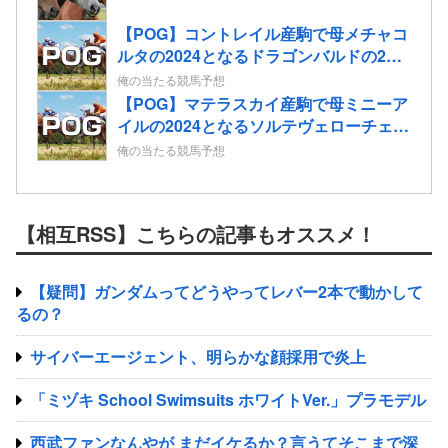
【POG】コントレイル産駒で母メチャコ
ルタの2024となるドラゴンバルドの2歳
情報
俺の当たる競馬予想
【POG】マテラスカイ産駒で母ミニーア
イルの2024となるソルテヴェローチェの
2歳情報
俺の当たる競馬予想
【相互RSS】こちらの記事もオススメ！
【疑問】ガンダムってどうやってレバー2本で動かして
るの？
サイバーエージェント、明らかな顔採用で炎上
「ミヅキ School Swimsuits ホワイトVer.」プラモデル
西武ファンなんやが まだイケるか？言うてそこまで深