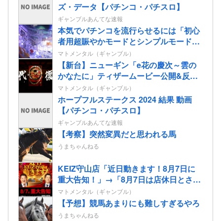
ズ・データ【パチンコ・パチスロ】
ギャンブルあんてな速報
本気でパチンコを流行らせるには「初心
者用超賑やかモードとシンプルモード搭
載」「コテスタフェアスタなんでもいい
マトメンタル（ギャンブル）
からボーダー3維持」この2つだけでいい
【新台】ニューギン「e花の慶次～雲の
と思う
かなたに」ティザームービー公開&反応
まとめ！休眠層ユーザーからパチンコ復
マトメンタル（ギャンブル）
帰の声も！
ホープフルステークス 2024 結果 動画
【パチンコ・パチスロ】
ギャンブルあんてな速報
【考察】突然変異だと思われる馬
うまちゃんねる
KEIZ守山店「近日動きます！8月7日に
重大告知！」→「8月7日は店休日とさせ
て頂きます」
マトメンタル（ギャンブル）
【予想】競馬あまりにも難しすぎるやろ
うまちゃんねる