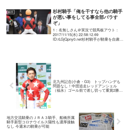
55.0 Mﾃﾞﾑｰﾛ(JRA)萩原清 486 0 1:41:6
02...
杉村騎手「俺を干すなら他の騎手
騎手
が悪い事をしてる事全部バラす
ぞ」
1：名無しさん＠実況で競馬板アウト：
2017/11/15(水) 22:58:12.69
ID:rLGjQpny0.net杉村騎手が騎乗を自粛し
ていた4月の川崎競馬開催中に、同競馬馬
主役員室が杉村騎手を呼び付けているの
だが、その際、杉村騎手は...
北九州記念(小倉・G3) トップハンデも
問題なし！中団追走レッドアンシェル
（福永）ゴール前で差し切って重賞2勝
目！
地方交流騎乗のＪＲＡ３騎手、船橋所属
騎手新型コロナウイルス陽性も濃厚接触
なし 今週末の騎乗が可能