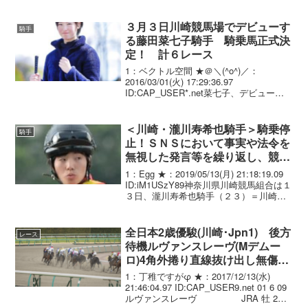
いたことがわかったと、川崎競馬が発表
した。現役引退後、生まれ故郷の北海道
高瀬牧場で繁殖牝馬...
３月３日川崎競馬場でデビューす
騎手
る藤田菜七子騎手 騎乗馬正式決
定！ 計６レース
1：ベクトル空間 ★＠＼(^o^)／：
2016/03/01(火) 17:29:36.97
ID:CAP_USER*.net菜七子、デビューの
騎乗馬決まる…中央より一足早く川崎で
ＪＲＡで１６年ぶりとなる女性ジョッキ
ーで、３日の地方・川崎競馬...
＜川崎・瀧川寿希也騎手＞騎乗停
騎手
止！ＳＮＳにおいて事実や法令を
無視した発言等を繰り返し、競馬
の信用を失墜
1：Egg ★：2019/05/13(月) 21:18:19.09
ID:iM1USzY89神奈川県川崎競馬組合は１
３日、瀧川寿希也騎手（２３）＝川崎・
田辺陽厩舎＝に対し、１３日から１６日
までの４日間、騎乗停止とする処分を科
した。ＳＮＳにお...
全日本2歳優駿(川崎･Jpn1) 後方
レース
待機ルヴァンスレーヴ(Mデムー
ロ)4角外捲り直線抜け出し無傷3
連勝で2歳砂王！
1：丁稚ですがφ ★：2017/12/13(水)
21:46:04.97 ID:CAP_USER9.net 01 6 09
ルヴァンスレーヴ JRA 牡 2