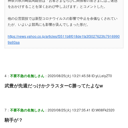
神奈川県川崎競馬組合は「お客さまならびに関係者の皆さまにはご迷惑
をおかけすることを深くおわび申し上げます」とコメントした。
他の公営競技では新型コロナウイルスの影響で中止を余儀なくされてい
たが、いよいよ競馬にも影響が及んでしまった形だ。
https://news.yahoo.co.jp/articles/f3511b8f018de1fa3f3027623fc7916990
9a93aa
4：
不要不急の名無しさん
：2020/08/25(火) 13:21:45.58 ID:yLLeiyZT0
武豊が先週だっけかクラスターC勝ってたよなw
7：
不要不急の名無しさん
：2020/08/25(火) 13:27:35.41 ID:W08Fk2320
騎手が？