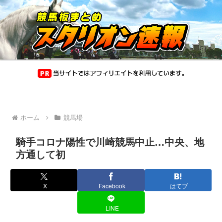
ホーム
競馬場
騎手コロナ陽性で川崎競馬中止…中央、地
方通して初
X
Facebook
はてブ
LINE