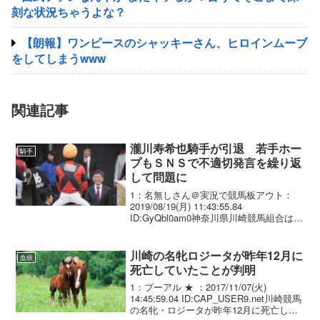
刻な状況ちゃうよな？
【朗報】ワンピースのシャッキーさん、ヒロインムーブ
をしてしまうwww
関連記事
瀧川寿希也騎手が引退 若手ホー
騎手
プもＳＮＳで不適切発言を繰り返
して問題に
1：名無しさん＠実況で競馬板アウト：
2019/08/19(月) 11:43:55.84
ID:GyQbl0am0神奈川県川崎競馬組合は１
９日、瀧川寿希也騎手（２４）＝川崎・
田邊陽＝が８月１６日付けで騎手を引退
したことを発表した。同騎手は１３...
川崎の名牝ロジータが昨年12月に
血統
死亡していたことが判明
1：プーアル ★ ：2017/11/07(火)
14:45:59.04 ID:CAP_USER9.net川崎競馬
の名牝・ロジータが昨年12月に死亡して