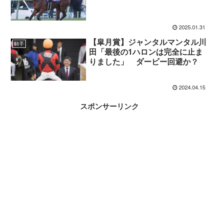
2025.01.31
【皐月賞】ジャンタルマンタル川
騎手
田「最後の1ハロンは完全に止ま
りました」 ダービー回避か？
2024.04.15
スポンサーリンク