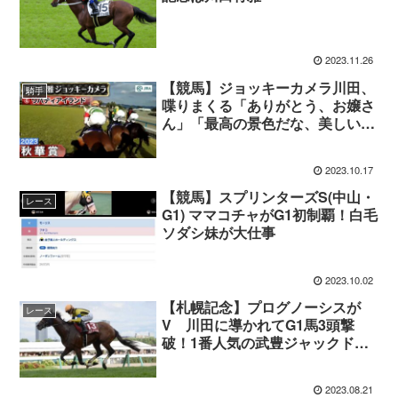
2023.11.26
【競馬】ジョッキーカメラ川田、
騎手
喋りまくる「ありがとう、お嬢さ
ん」「最高の景色だな、美しい
ね」
2023.10.17
【競馬】スプリンターズS(中山・
レース
G1) ママコチャがG1初制覇！白毛
ソダシ妹が大仕事
2023.10.02
【札幌記念】プログノーシスが
レース
V 川田に導かれてG1馬3頭撃
破！1番人気の武豊ジャックドー
ルは6着に沈む
2023.08.21