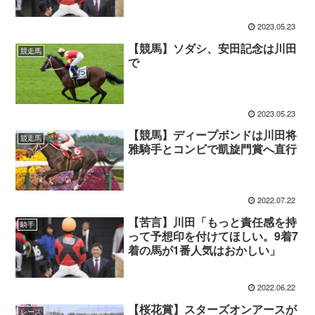
かもしれない」
2023.05.23
【競馬】ソダシ、安田記念は川田
競走馬
で
2023.05.23
【競馬】ディープボンドは川田将
競走馬
雅騎手とコンビで凱旋門賞へ直行
2022.07.22
【苦言】川田「もっと責任感を持
騎手
って予想印を付けてほしい。9着7
着の馬が1番人気はおかしい」
2022.06.22
【桜花賞】スターズオンアースが
レース