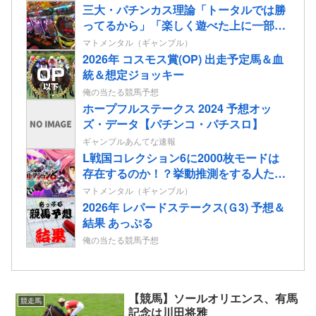
三大・パチンカス理論「トータルでは勝
ってるから」「楽しく遊べた上に一部還
元なんてむしろ良心的だよね」
マトメンタル（ギャンブル）
2026年 コスモス賞(OP) 出走予定馬＆血
統＆想定ジョッキー
俺の当たる競馬予想
ホープフルステークス 2024 予想オッ
ズ・データ【パチンコ・パチスロ】
ギャンブルあんてな速報
L戦国コレクション6に2000枚モードは
存在するのか！？挙動推測をする人たち
も…
マトメンタル（ギャンブル）
2026年 レパードステークス(Ｇ3) 予想＆
結果 あっぷる
俺の当たる競馬予想
【競馬】ソールオリエンス、有馬
競走馬
記念は川田将雅