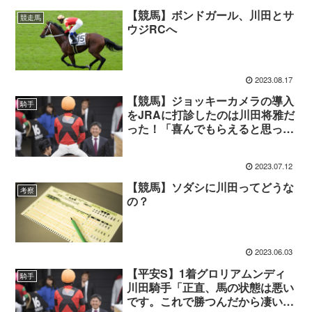
【競馬】ボンドガール、川田とサ
競走馬
ウジRCへ
2023.08.17
【競馬】ジョッキーカメラの導入
騎手
をJRAに打診したのは川田将雅だ
った！「喜んでもらえると思って
提案した」
2023.07.12
【競馬】ソダシに川田ってどうな
考察
の？
2023.06.03
【平安S】1着グロリアムンディ
騎手
川田騎手「正直、馬の状態は悪い
です。これで勝つんだから凄い馬