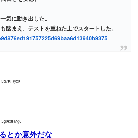
ら一気に動き出した。
見も踏まえ、テストを重ねた上でスタートした。
786e9d876ed191757225d69baa6d13940b9375
D:8q7KlRyz0
ID:5g0kdFMg0
るとか意外だな