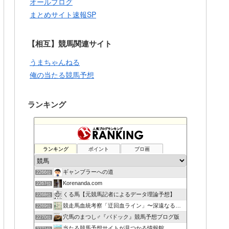
オールブログ
まとめサイト速報SP
【相互】競馬関連サイト
うまちゃんねる
俺の当たる競馬予想
ランキング
ランキング
ポイント
ブロ画
ギャンブラーへの道
2266位
Korenanda.com
2267位
くる馬【元競馬記者によるデータ理論予想】
2268位
競走馬血統考察「迂回血ライン」〜深遠なる血の連鎖〜
2269位
穴馬のまつし♂『パドック』競馬予想ブログ版
2270位
当たる競馬予想サイトが見つかる情報館
2271位