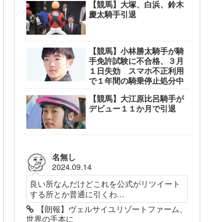
【競馬】大塚、白浜、鈴木
慶太騎手引退
【競馬】小林勝太騎手が騎
手免許試験に不合格、３月
１日失効 スマホ不正利用
で１年間の騎乗停止処分中
【競馬】大江原比呂騎手が
デビュー１１か月で引退
名無し
2024.09.14
良い所なんだけどこれを公式がリツイート
する所とか普通に引くわ...
【朗報】ヴェルサイユリゾートファーム、
世界の手本に