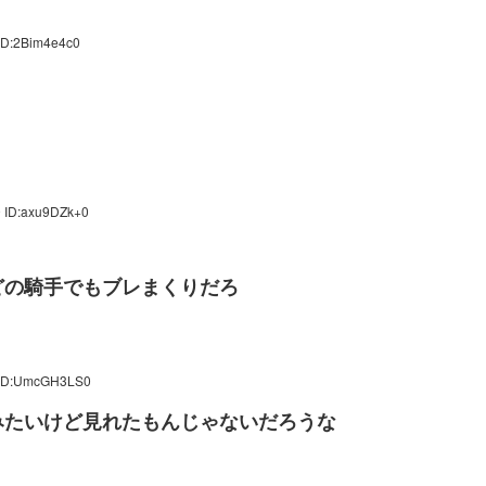
ID:2Bim4e4c0
9 ID:axu9DZk+0
どの騎手でもブレまくりだろ
 ID:UmcGH3LS0
みたいけど見れたもんじゃないだろうな