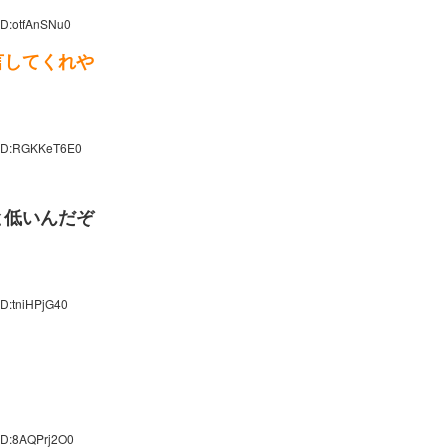
ID:otfAnSNu0
言してくれや
 ID:RGKKeT6E0
と低いんだぞ
ID:tniHPjG40
ID:8AQPrj2O0