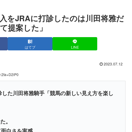
入をJRAに打診したのは川田将雅だ
て提案した」
はてブ
LINE
2023.07.12
D:2ta+D2iP0
診した川田将雅騎手「競馬の新しい見え方を楽し
いた。
て面白さを実感。