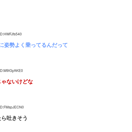
ID:HWFJfs540
に姿勢よく乗ってるんだって
 ID:M9lGyAKE0
じゃないけどな
 ID:FMspJECN0
たら吐きそう