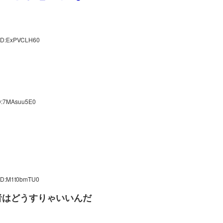
 ID:ExPVCLH60
ID:7MAsuu5E0
 ID:M1t0bmTU0
者はどうすりゃいいんだ