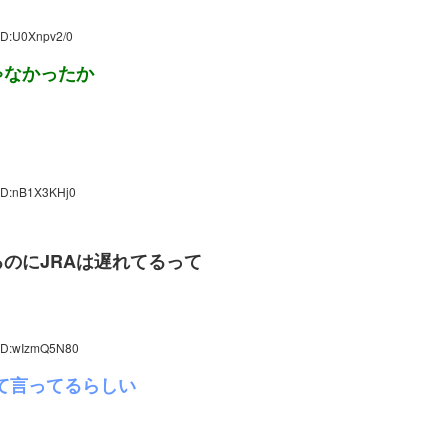
ID:U0Xnpv2/0
ゃなかったか
 ID:nB1X3KHj0
のにJRAは遅れてるって
 ID:wIzmQ5N80
て言ってるらしい