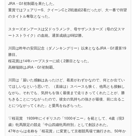
JRA・G1初制覇を果たした。
重賞ではフェアリーS、クイーンCと2戦連続2着だったが、大一番で待望
のタイトル奪取となった。
スターズオンアースは父ドゥラメンテ、母サザンスターズ（母の父スマ
ートストライク）の血統。通算成績は6戦2勝。
川田は昨年の安田記念（ダノンキングリー）以来となるJRA・G1通算19
勝目。
桜花賞は14年ハープスターに続く2勝目となった。
高柳瑞師はJRA・G1初制覇。
川田は「届いた感触はあったけど、着差がわずかなので、何とか出てい
てほしいなという思いで。（直線は）スペースも狭く、他馬とも接触し
ながら。それでも、気持ちを強く最後まで走りきってくれたことが、勝
ちきることにつながったので。彼女の気持ちの強さが最後、前に出るこ
とにつながってくれた」と愛馬をねぎらった。
▽桜花賞 1939年にイギリスの「1000ギニー」を範として、4歳（現3
歳）牝馬限定の競走「中山四歳牝馬特別」として創設された。
47年からは名称を「桜花賞」に変更して京都競馬場で施行され、50年か