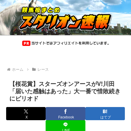
ホーム
レース
【桜花賞】スターズオンアースがV!川田
「届いた感触はあった」大一番で惜敗続き
にピリオド
X
Facebook
はてブ
LINE