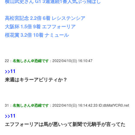
横山武史さん G1 3週連続1番人気ぶっ飛ばし
高松宮記念 2.2倍 6着 レシステンシア
大阪杯 1.5倍 9着 エフフォーリア
桜花賞 3.2倍 10着 ナミュール
22：
名無しさん＠恐縮です
：2022/04/10(日) 16:10:47
>>11
来週はキラーアビリティか？
31：
名無しさん＠恐縮です
：2022/04/10(日) 16:14:42.33 ID:dbMafYCR0.net
>>11
エフフォーリアは馬が悪いって新聞で元騎手が言ってた