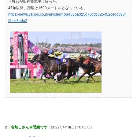
ら舞台が阪神競馬場に移った。
47年以降、距離は1600メートルとなっている。
https://news.yahoo.co.jp/articles/45aa58ba325d76ccb625452cedc3934
0bcd8ada2
2：
名無しさん＠恐縮です
：2022/04/10(日) 16:05:03