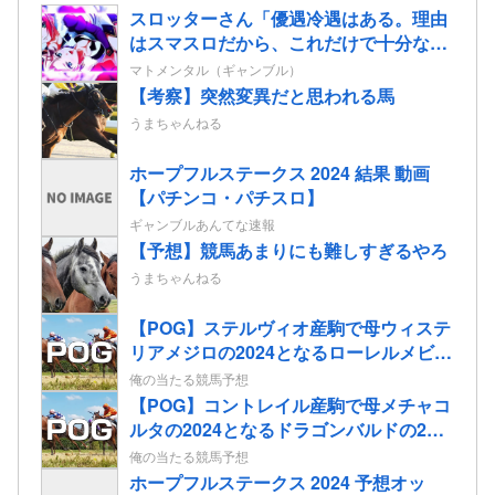
スロッターさん「優遇冷遇はある。理由
はスマスロだから、これだけで十分なん
だよね」
マトメンタル（ギャンブル）
【考察】突然変異だと思われる馬
うまちゃんねる
ホープフルステークス 2024 結果 動画
【パチンコ・パチスロ】
ギャンブルあんてな速報
【予想】競馬あまりにも難しすぎるやろ
うまちゃんねる
【POG】ステルヴィオ産駒で母ウィステ
リアメジロの2024となるローレルメビウ
スの2歳情報
俺の当たる競馬予想
【POG】コントレイル産駒で母メチャコ
ルタの2024となるドラゴンバルドの2歳
情報
俺の当たる競馬予想
ホープフルステークス 2024 予想オッ