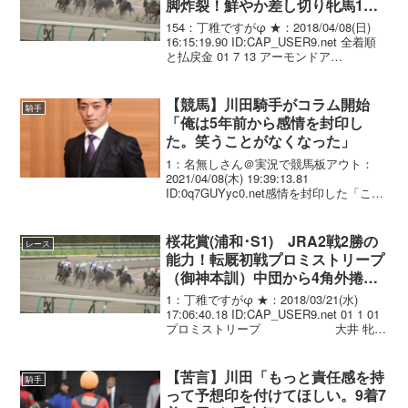
脚炸裂！鮮やか差し切り牝馬1
冠！ロードカナロア産駒G1初V
154：丁稚ですがφ ★：2018/04/08(日)
16:15:19.90 ID:CAP_USER9.net 全着順
と払戻金 01 7 13 アーモンドア
イ 牝3/462(. -2)/ 1.33.1
--- C.ﾙﾒｰ...
【競馬】川田騎手がコラム開始
騎手
「俺は5年前から感情を封印し
た。笑うことがなくなった」
1：名無しさん＠実況で競馬板アウト：
2021/04/08(木) 19:39:13.81
ID:0q7GUYyc0.net感情を封印した「この
5年」、そして新たな境地へ──【In the
brain】 トップに辿り着くために、必要な
ものは何か...
桜花賞(浦和･S1) JRA2戦2勝の
レース
能力！転厩初戦プロミストリープ
（御神本訓）中団から4角外捲り
直線突き抜け圧勝！
1：丁稚ですがφ ★：2018/03/21(水)
17:06:40.18 ID:CAP_USER9.net 01 1 01
プロミストリープ 大井 牝 3
54.0 御神訓(大井) 藤田輝 477 +9 1:41:6
02 2 ...
【苦言】川田「もっと責任感を持
騎手
って予想印を付けてほしい。9着7