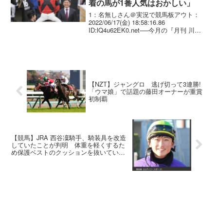
着の馬が1番人気はおかしい」
1：名無しさん＠実況で競馬板アウト：
2022/06/17(金) 18:58:16.86
ID:lQ4u62EK0.net──今月の『月刊 川田
将雅』で注目するのは、川田さんのレー
ス後のコメントです。というのも、6月は
思わず二度見してしまうよ...
【NZT】ジャングロ 逃げ切って3連勝!
「ウマ娘」で話題の藤田オーナーが重賞
初制覇
【競馬】JRA 西谷凜騎手、騎装具を改造
していたことが判明 体重を軽くするた
め保護ベストのクッションを抜いてい
た… 騎乗停止処分