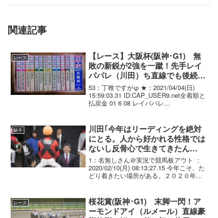
関連記事
【レース】大阪杯(阪神･G1) 無
レース
敗の新鋭が2強を一蹴！先手レイ
パパレ（川田）ち直線でも後続を
寄せ付けず圧勝！無傷6連勝でG1
53：丁稚ですがφ ★：2021/04/04(日)
初制覇
15:59:03.31 ID:CAP_USER9.net全着順と
払戻金 01 6 08 レイパパレ
牝4/422(. -2)/ 2.01.6 -
-- 川田将雅 55....
川田｢今年はリーディングを絶対
騎手
にとる。人から好かれる性格では
ないし反骨心で生きてきたん
だ。｣
1：名無しさん＠実況で競馬板アウト ：
2020/02/10(月) 08:13:27.15 今年こそ、た
どり着きたい場所がある。２０２０年。
１７年目のシーズンを迎える川田騎手の
言葉に決意がにじむ。「リーディング
は、デビューからずっと目指してい...
桜花賞(阪神･G1) 末脚一閃！ア
レース
ーモンドアイ（ルメール）直線豪