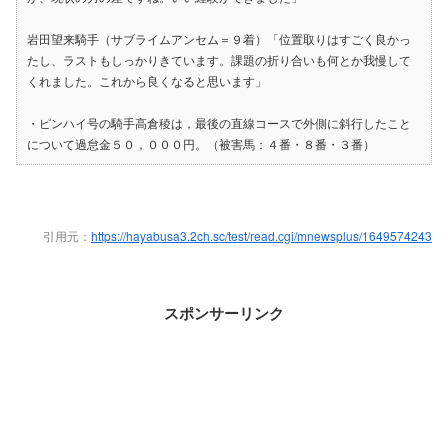
岩田望来騎手（サブライムアンセム＝９着）「位置取りはすごく良かっ
たし、ラストもしっかりきています。課題の折り合いも何とか我慢して
くれました。これから良くなると思います」
・ピンハイ号の騎手高倉稜は，最後の直線コースで外側に斜行したこと
について過怠金５０，０００円。（被害馬：４番・８番・３番）
引用元：
https://hayabusa3.2ch.sc/test/read.cgi/mnewsplus/1649574243
スポンサーリンク