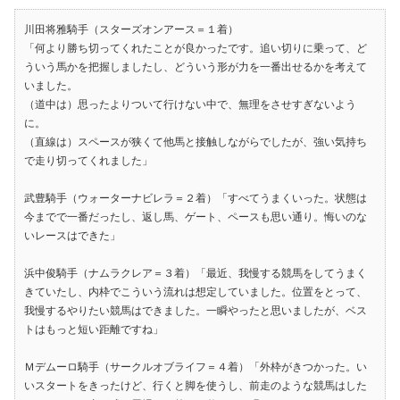
川田将雅騎手（スターズオンアース＝１着）
「何より勝ち切ってくれたことが良かったです。追い切りに乗って、ど
ういう馬かを把握しましたし、どういう形が力を一番出せるかを考えて
いました。
（道中は）思ったよりついて行けない中で、無理をさせすぎないよう
に。
（直線は）スペースが狭くて他馬と接触しながらでしたが、強い気持ち
で走り切ってくれました」
武豊騎手（ウォーターナビレラ＝２着）「すべてうまくいった。状態は
今までで一番だったし、返し馬、ゲート、ペースも思い通り。悔いのな
いレースはできた」
浜中俊騎手（ナムラクレア＝３着）「最近、我慢する競馬をしてうまく
きていたし、内枠でこういう流れは想定していました。位置をとって、
我慢するやりたい競馬はできました。一瞬やったと思いましたが、ベス
トはもっと短い距離ですね」
Ｍデムーロ騎手（サークルオブライフ＝４着）「外枠がきつかった。い
いスタートをきったけど、行くと脚を使うし、前走のような競馬はした