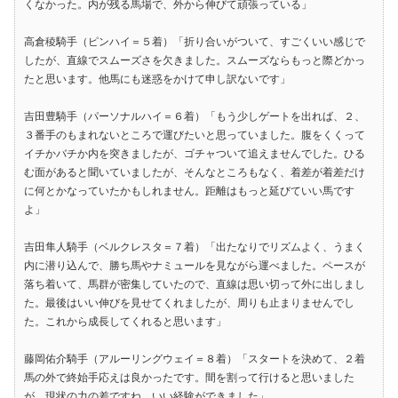
くなかった。内が残る馬場で、外から伸びて頑張っている」
高倉稜騎手（ピンハイ＝５着）「折り合いがついて、すごくいい感じで
したが、直線でスムーズさを欠きました。スムーズならもっと際どかっ
たと思います。他馬にも迷惑をかけて申し訳ないです」
吉田豊騎手（パーソナルハイ＝６着）「もう少しゲートを出れば、２、
３番手のもまれないところで運びたいと思っていました。腹をくくって
イチかバチか内を突きましたが、ゴチャついて追えませんでした。ひる
む面があると聞いていましたが、そんなところもなく、着差が着差だけ
に何とかなっていたかもしれません。距離はもっと延びていい馬です
よ」
吉田隼人騎手（ベルクレスタ＝７着）「出たなりでリズムよく、うまく
内に潜り込んで、勝ち馬やナミュールを見ながら運べました。ペースが
落ち着いて、馬群が密集していたので、直線は思い切って外に出しまし
た。最後はいい伸びを見せてくれましたが、周りも止まりませんでし
た。これから成長してくれると思います」
藤岡佑介騎手（アルーリングウェイ＝８着）「スタートを決めて、２着
馬の外で終始手応えは良かったです。間を割って行けると思いました
が、現状の力の差ですね。いい経験ができました」