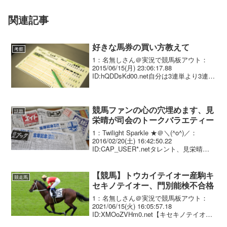
関連記事
好きな馬券の買い方教えて
考察
1：名無しさん＠実況で競馬板アウト：
2015/06/15(月) 23:06:17.88
ID:hQDDsKd00.net自分は3連単より3連復
馬連より枠連 3連単一着固定より単勝 通
り数を減らして厚く買った方が配当がい
いから。2：名無しさ...
競馬ファンの心の穴埋めます、見
話題
栄晴が司会のトークバラエティー
1：Twilight Sparkle ★＠＼(^o^)／：
2016/02/20(土) 16:42:50.22
ID:CAP_USER*.netタレント、見栄晴
（４９）が司会を務めるＷＥＢ専用の競
馬トークバラエティー番組「競馬のおは
なし」が、...
【競馬】トウカイテイオー産駒キ
競走馬
セキノテイオー、門別能検不合格
1：名無しさん＠実況で競馬板アウト：
2021/06/15(火) 16:05:57.18
ID:XMOoZVHm0.net【キセキノテイオ
ー、能検の結果は…】本日の門別競馬場