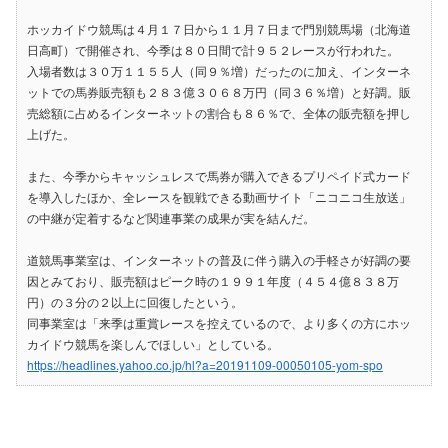
ホッカイドウ競馬は４月１７日から１１月７日まで門別競馬場（北海道
日高町）で開催され、今季は８０日間で計９５２レースが行われた。
入場者数は３０万１１５５人（同９％増）だったのに加え、インターネ
ットでの馬券販売額も２８３億３０６８万円（同３６％増）と好調。販
売総額に占めるインターネットの割合も８６％で、全体の販売額を押し
上げた。
また、今季からキャッシュレスで馬券が購入できるプリペイド式カード
を導入したほか、全レースを観戦できる動画サイト「ニコニコ生放送」
の中継が定着するなど関連事業の成果が実を結んだ。
道競馬事業室は、インターネットの普及に伴う購入の手軽さが好調の要
因とみており、販売額はピーク時の１９９１年度（４５４億８３８万
円）の３分の２以上に回復したという。
同事業室は「来季は重賞レースを控えているので、より多くの方にホッ
カイドウ競馬を楽しんでほしい」としている。
https://headlines.yahoo.co.jp/hl?a=20191109-00050105-yom-spo