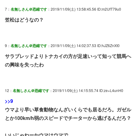
7：
名無しさん＠恐縮です
：2019/11/09(土) 13:58:45.56 ID:m2UfT79u0
笠松はどうなの？
9：
名無しさん＠恐縮です
：2019/11/09(土) 14:02:37.53 ID:hJZ6ZnXt0
サラブレッドよりトナカイの方が足速いって知って競馬へ
の興味を失ったわ
12：
名無しさん＠恐縮です
：2019/11/09(土) 14:15:55.74 ID:ze+L4unH0
>>9
ウマより早い草食動物なんざいくらでも居るだろ。ガゼル
とか100km/h弱のスピードでチーターから逃げるんだろ？
いいじゃねーかウマはウマで。