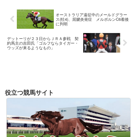
オーストラリア遠征中のメールドグラー
ス(牡4)、屈腱炎発症 メルボルンC6着後
に判明
デットーリが２３日からＪＲＡ参戦 契
約馬主の吉田氏「ゴルフならタイガー・
ウッズが来るようなもの」
役立つ競馬サイト