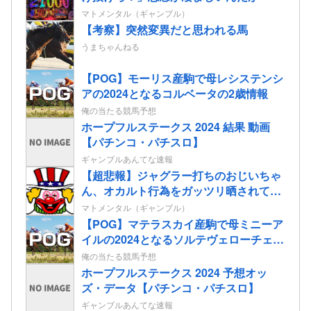
マトメンタル（ギャンブル）
【考察】突然変異だと思われる馬
うまちゃんねる
【POG】モーリス産駒で母レシステンシ
アの2024となるコルベータの2歳情報
俺の当たる競馬予想
ホープフルステークス 2024 結果 動画
【パチンコ・パチスロ】
ギャンブルあんてな速報
【超悲報】ジャグラー打ちのおじいちゃ
ん、オカルト行為をガッツリ晒されてし
まう…
マトメンタル（ギャンブル）
【POG】マテラスカイ産駒で母ミニーア
イルの2024となるソルテヴェローチェの
2歳情報
俺の当たる競馬予想
ホープフルステークス 2024 予想オッ
ズ・データ【パチンコ・パチスロ】
ギャンブルあんてな速報