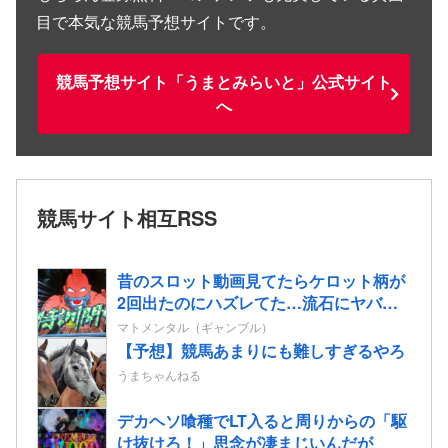
目で本気な競馬予想サイトです。
競馬予想サイト「うまとみらいと」公式サイト
へ
競馬サイト相互RSS
昔のスロット動画見てたらケロット柄が
2回出たのにハズレてた…流石にヤバす
ぎじゃね？
マトメンタル（ギャンブル）
【予想】競馬あまりにも難しすぎるやろ
うまちゃんねる
デカヘソ喰種でLT入ると周りからの「駆
け抜けろ！」思念が凄まじいんだが