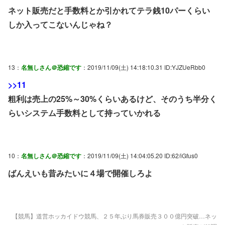
ネット販売だと手数料とか引かれてテラ銭10パーくらい
しか入ってこないんじゃね？
13：
名無しさん＠恐縮です
：2019/11/09(土) 14:18:10.31 ID:YJZUeRbb0
>>11
粗利は売上の25%～30%くらいあるけど、そのうち半分く
らいシステム手数料として持っていかれる
10：
名無しさん＠恐縮です
：2019/11/09(土) 14:04:05.20 ID:62/iGfus0
ばんえいも昔みたいに４場で開催しろよ
【競馬】道営ホッカイドウ競馬、２５年ぶり馬券販売３００億円突破…ネッ