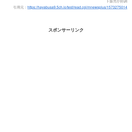
ト販売が好調
引用元：
https://hayabusa9.5ch.io/test/read.cgi/mnewsplus/1573275014
スポンサーリンク