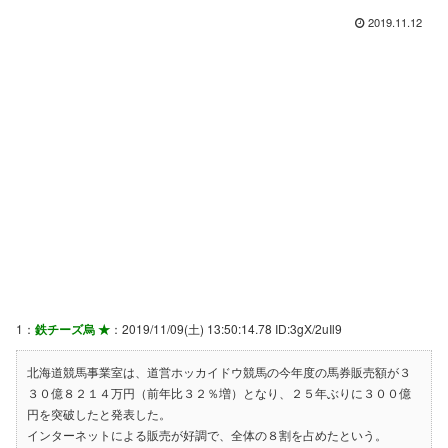
2019.11.12
1：
鉄チーズ烏 ★
：2019/11/09(土) 13:50:14.78 ID:3gX/2uIl9
北海道競馬事業室は、道営ホッカイドウ競馬の今年度の馬券販売額が３
３０億８２１４万円（前年比３２％増）となり、２５年ぶりに３００億
円を突破したと発表した。
インターネットによる販売が好調で、全体の８割を占めたという。