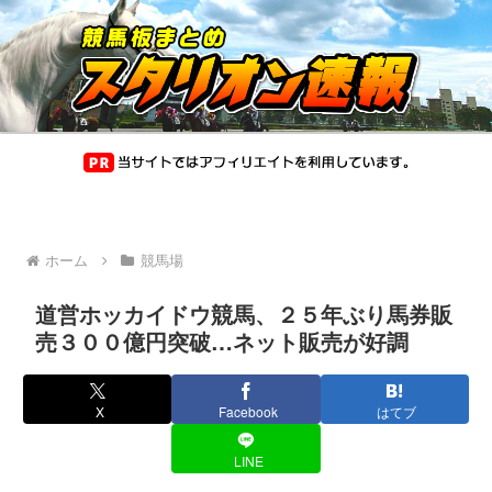
ホーム
競馬場
道営ホッカイドウ競馬、２５年ぶり馬券販
売３００億円突破…ネット販売が好調
X
Facebook
はてブ
LINE