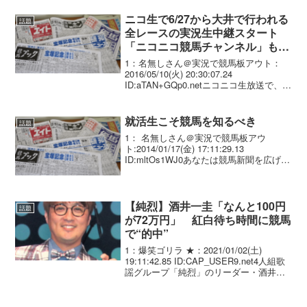
能検6Rに、#トウカイテイオー 産駒③キ
セキノテイオー（牡7＝岡島玉...
ニコ生で6/27から大井で行われる
話題
全レースの実況生中継スタート
「ニコニコ競馬チャンネル」も開
設
1：名無しさん＠実況で競馬板アウト：
2016/05/10(火) 20:30:07.24
ID:aTAN+GQp0.netニコニコ生放送で、6
月27日から大井競馬場での競馬レースが
すべて実況生中継されます。画面上にリ
アルタイムでコメントを書き...
就活生こそ競馬を知るべき
話題
1： 名無しさん＠実況で競馬板アウ
ト:2014/01/17(金) 17:11:29.13
ID:mltOs1WJ0あなたは競馬新聞を広げて
馬券を買おうとしている次は3歳新馬東京
芝1800ｍ1頭目は関西馬のディープインパ
クト産駒、鞍上には福永...
【純烈】酒井一圭「なんと100円
話題
が72万円」 紅白待ち時間に競馬
で“的中”
1：爆笑ゴリラ ★：2021/01/02(土)
19:11:42.85 ID:CAP_USER9.net4人組歌
謡グループ「純烈」のリーダー・酒井一
圭（45）が、2日放送のMBSテレビ「せ
やねん！新春SP」（前8・00）にVTR出
演。昨年大...