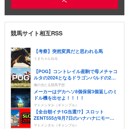
へ
競馬サイト相互RSS
【考察】突然変異だと思われる馬
うまちゃんねる
【POG】コントレイル産駒で母メチャコ
ルタの2024となるドラゴンバルドの2歳
情報
俺の当たる競馬予想
メーカーはデカヘソ8個保留3個返しのミ
ドル機を出せよ！！！！
マトメンタル（ギャンブル）
【全台朝イチ1G当選!?】スロット
ZENT555が8月7日のハナハナにモーニ
ングを仕込んだらしいｗｗｗｗ
マトメンタル（ギャンブル）