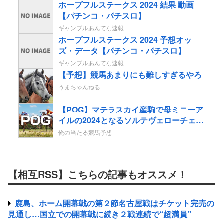
ホープフルステークス 2024 結果 動画
【パチンコ・パチスロ】
ギャンブルあんてな速報
ホープフルステークス 2024 予想オッ
ズ・データ【パチンコ・パチスロ】
ギャンブルあんてな速報
【予想】競馬あまりにも難しすぎるやろ
うまちゃんねる
【POG】マテラスカイ産駒で母ミニーア
イルの2024となるソルテヴェローチェの
2歳情報
俺の当たる競馬予想
【相互RSS】こちらの記事もオススメ！
鹿島、ホーム開幕戦の第２節名古屋戦はチケット完売の
見通し…国立での開幕戦に続き２戦連続で“超満員”