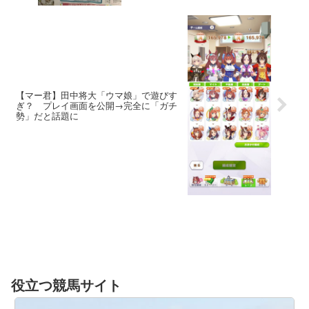
【マー君】田中将大「ウマ娘」で遊びす
ぎ？ プレイ画面を公開→完全に「ガチ
勢」だと話題に
役立つ競馬サイト