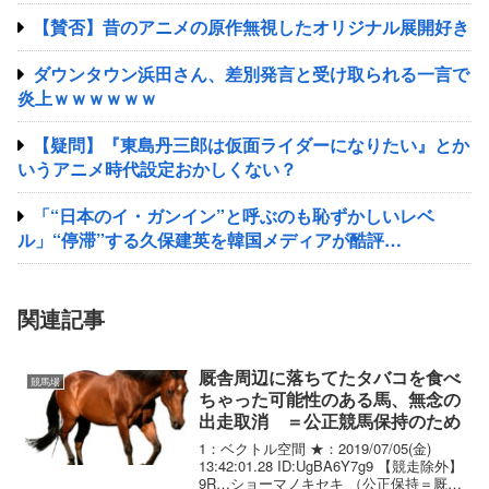
【賛否】昔のアニメの原作無視したオリジナル展開好き
ダウンタウン浜田さん、差別発言と受け取られる一言で
炎上ｗｗｗｗｗｗ
【疑問】『東島丹三郎は仮面ライダーになりたい』とか
いうアニメ時代設定おかしくない？
「“日本のイ・ガンイン”と呼ぶのも恥ずかしいレベ
ル」“停滞”する久保建英を韓国メディアが酷評…
関連記事
厩舎周辺に落ちてたタバコを食べ
競馬場
ちゃった可能性のある馬、無念の
出走取消 ＝公正競馬保持のため
1：ベクトル空間 ★：2019/07/05(金)
13:42:01.28 ID:UgBA6Y7g9 【競走除外】
9R…ショーマノキセキ （公正保持＝厩舎