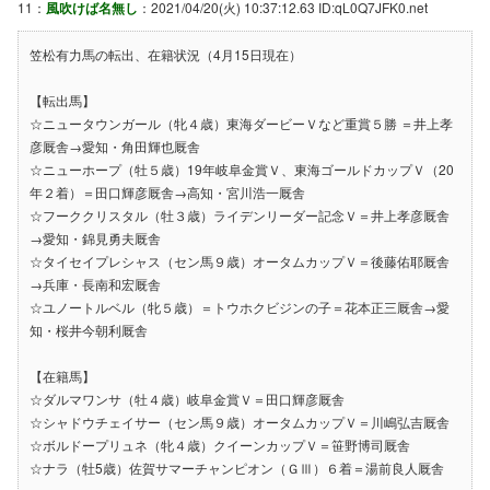
11：
風吹けば名無し
：2021/04/20(火) 10:37:12.63 ID:qL0Q7JFK0.net
笠松有力馬の転出、在籍状況（4月15日現在）
【転出馬】
☆ニュータウンガール（牝４歳）東海ダービーＶなど重賞５勝 ＝井上孝
彦厩舎→愛知・角田輝也厩舎
☆ニューホープ（牡５歳）19年岐阜金賞Ｖ、東海ゴールドカップＶ（20
年２着）＝田口輝彦厩舎→高知・宮川浩一厩舎
☆フーククリスタル（牡３歳）ライデンリーダー記念Ｖ＝井上孝彦厩舎
→愛知・錦見勇夫厩舎
☆タイセイプレシャス（セン馬９歳）オータムカップＶ＝後藤佑耶厩舎
→兵庫・長南和宏厩舎
☆ユノートルベル（牝５歳）＝トウホクビジンの子＝花本正三厩舎→愛
知・桜井今朝利厩舎
【在籍馬】
☆ダルマワンサ（牡４歳）岐阜金賞Ｖ＝田口輝彦厩舎
☆シャドウチェイサー（セン馬９歳）オータムカップＶ＝川嶋弘吉厩舎
☆ボルドープリュネ（牝４歳）クイーンカップＶ＝笹野博司厩舎
☆ナラ（牡5歳）佐賀サマーチャンピオン（ＧⅢ）６着＝湯前良人厩舎