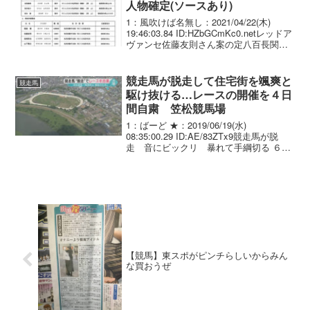
人物確定(ソースあり)
1：風吹けば名無し：2021/04/22(木)
19:46:03.84 ID:HZbGCmKc0.netレッドア
ヴァンセ佐藤友則さん案の定八百長関与
してた件
競走馬が脱走して住宅街を颯爽と
競走馬
駆け抜ける…レースの開催を４日
間自粛 笠松競馬場
1：ばーど ★：2019/06/19(水)
08:35:00.29 ID:AE/83ZTx9競走馬が脱
走 音にビックリ 暴れて手綱切る ６月
１２日、競走馬が脱走したことを受け、
岐阜県の笠松競馬場が、１８日から４日
間、レースの開催を自粛しまし...
【競馬】東スポがピンチらしいからみん
な買おうぜ