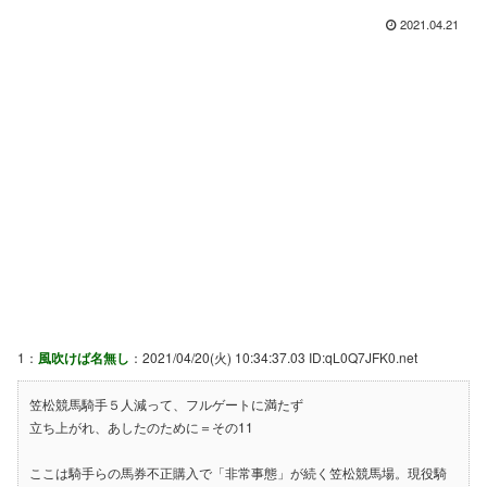
2021.04.21
1：
風吹けば名無し
：2021/04/20(火) 10:34:37.03 ID:qL0Q7JFK0.net
笠松競馬騎手５人減って、フルゲートに満たず
立ち上がれ、あしたのために＝その11
ここは騎手らの馬券不正購入で「非常事態」が続く笠松競馬場。現役騎