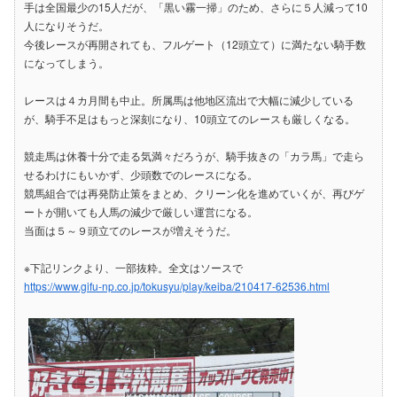
手は全国最少の15人だが、「黒い霧一掃」のため、さらに５人減って10
人になりそうだ。
今後レースが再開されても、フルゲート（12頭立て）に満たない騎手数
になってしまう。
レースは４カ月間も中止。所属馬は他地区流出で大幅に減少している
が、騎手不足はもっと深刻になり、10頭立てのレースも厳しくなる。
競走馬は休養十分で走る気満々だろうが、騎手抜きの「カラ馬」で走ら
せるわけにもいかず、少頭数でのレースになる。
競馬組合では再発防止策をまとめ、クリーン化を進めていくが、再びゲ
ートが開いても人馬の減少で厳しい運営になる。
当面は５～９頭立てのレースが増えそうだ。
※下記リンクより、一部抜粋。全文はソースで
https://www.gifu-np.co.jp/tokusyu/play/keiba/210417-62536.html