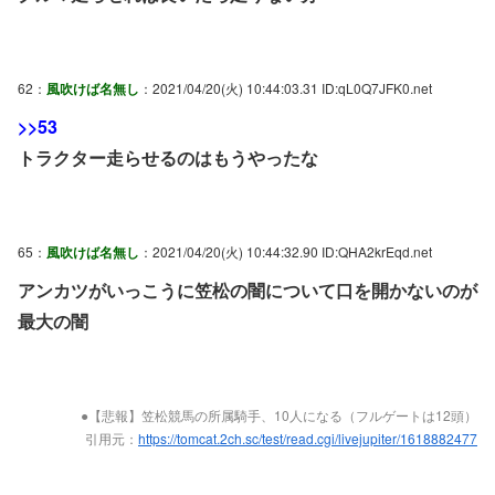
62：
風吹けば名無し
：2021/04/20(火) 10:44:03.31 ID:qL0Q7JFK0.net
>>53
トラクター走らせるのはもうやったな
65：
風吹けば名無し
：2021/04/20(火) 10:44:32.90 ID:QHA2krEqd.net
アンカツがいっこうに笠松の闇について口を開かないのが
最大の闇
●【悲報】笠松競馬の所属騎手、10人になる（フルゲートは12頭）
引用元：
https://tomcat.2ch.sc/test/read.cgi/livejupiter/1618882477