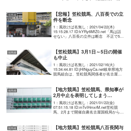
近辺に落ちていたタバコの吸い殻を、 体
内に取り入れた可能性があるため）2：名
無しさん＠...
【悲報】笠松競馬、八百長での立
競馬場
件を断念
1：風吹けば名無し：2021/04/22(木)
15:15:28.17 ID:kYRy6MfZ0.net「馬は話
せない」八百長の立件は断念 不正で51
人処分 笠松競馬 笠松競馬（岐阜県笠松
町）に所属する騎手や調教師が地方競馬
の馬券を不正購入...
【笠松競馬】3月1日～5日の開催
競馬場
も中止
1：風吹けば名無し：2021/02/16(火)
15:34:44.81 ID:jHINguyCa.net岐阜県地方
競馬組合は、笠松競馬関係者が名古屋国
税局から所得税の申告漏れの指摘を受け
た旨の報道を受け、公正競馬確保に向け
た事実確認を行うた...
【地方競馬】笠松競馬、県知事が
競馬場
2月中止を表明してしまう…
1：風吹けば名無し：2021/01/22(金)
07:51:15.18 ID:mTvIHmxrM.net笠松競
馬、2月まで開催自粛名古屋国税局から笠
松競馬関係者による所得税の申告漏れの
指摘を受け、19日から22日の笠松競馬開
催を自粛すること...
【地方競馬】笠松競馬八百長関与
競馬場