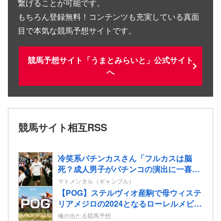
繋げることが可能です。
もちろん登録無料！コンテンツも充実している真面
目で本気な競馬予想サイトです。
競馬予想サイト「うまとみらいと」公式サイト
へ
競馬サイト相互RSS
冷笑系パチンカスさん「フルカスは脳
死？成人男子がパチンコの演出に一喜一
憂してる方が脳死なんよ」
マトメンタル（ギャンブル）
【POG】ステルヴィオ産駒で母ウィステ
リアメジロの2024となるローレルメビウ
スの2歳情報
俺の当たる競馬予想