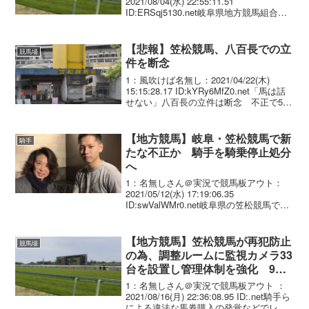
2021/08/04(水) 22:55:11.51
ID:ERSqj5130.net岐阜県地方競馬組合管
理者の河合孝憲副知事は4日、笠松競馬の
レースを9月8日に再開すると発表した。
同競馬は所属騎手や調教師...
【悲報】笠松競馬、八百長での立
競馬場
件を断念
1：風吹けば名無し：2021/04/22(木)
15:15:28.17 ID:kYRy6MfZ0.net「馬は話
せない」八百長の立件は断念 不正で51
人処分 笠松競馬 笠松競馬（岐阜県笠松
町）に所属する騎手や調教師が地方競馬
の馬券を不正購入...
【地方競馬】岐阜・笠松競馬で新
騎手
たな不正か 騎手を騎乗停止処分
へ
1：名無しさん＠実況で競馬板アウト：
2021/05/12(水) 17:19:06.35
ID:swValWMr0.net岐阜県の笠松競馬で新
たな不正で、処分を検討です。笠松競馬
に所属する騎手が3月、他の競馬場の元騎
手が主催したSNSの懸賞に...
【地方競馬】笠松競馬が再犯防止
競馬場
の為、調整ルームに監視カメラ33
台を設置し管理体制を強化 9月8
日からレース再開
1：名無しさん＠実況で競馬板アウト ：
2021/08/16(月) 22:36:08.95 ID:.net騎手ら
による違法な馬券購入の発覚などでレー