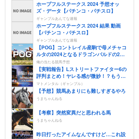
ホープフルステークス 2024 予想オッ
ズ・データ【パチンコ・パチスロ】
ギャンブルあんてな速報
ホープフルステークス 2024 結果 動画
【パチンコ・パチスロ】
ギャンブルあんてな速報
【POG】コントレイル産駒で母メチャコ
ルタの2024となるドラゴンバルドの2歳
情報
俺の当たる競馬予想
【実戦報告】Lストリートファイター6の
評判まとめ！ヤレる感が微妙！？もう稼
働貢献週の予想をするユーザーも！？
マトメンタル（ギャンブル）
【予想】競馬あまりにも難しすぎるやろ
うまちゃんねる
【考察】突然変異だと思われる馬
うまちゃんねる
昨日打ったアイムなんですけど…これ設