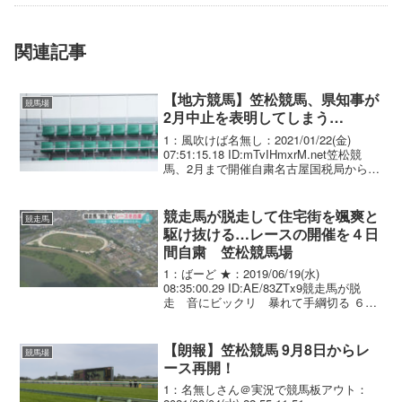
関連記事
【地方競馬】笠松競馬、県知事が
競馬場
2月中止を表明してしまう…
1：風吹けば名無し：2021/01/22(金)
07:51:15.18 ID:mTvIHmxrM.net笠松競
馬、2月まで開催自粛名古屋国税局から笠
松競馬関係者による所得税の申告漏れの
指摘を受け、19日から22日の笠松競馬開
催を自粛すること...
競走馬が脱走して住宅街を颯爽と
競走馬
駆け抜ける…レースの開催を４日
間自粛 笠松競馬場
1：ばーど ★：2019/06/19(水)
08:35:00.29 ID:AE/83ZTx9競走馬が脱
走 音にビックリ 暴れて手綱切る ６月
１２日、競走馬が脱走したことを受け、
岐阜県の笠松競馬場が、１８日から４日
間、レースの開催を自粛しまし...
【朗報】笠松競馬 9月8日からレ
競馬場
ース再開！
1：名無しさん＠実況で競馬板アウト：