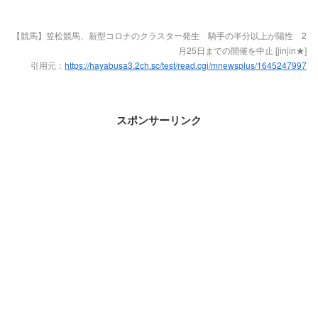
【競馬】笠松競馬、新型コロナのクラスター発生 騎手の半分以上が陽性 2
月25日までの開催を中止 [jinjin★]
引用元：
https://hayabusa3.2ch.sc/test/read.cgi/mnewsplus/1645247997
スポンサーリンク