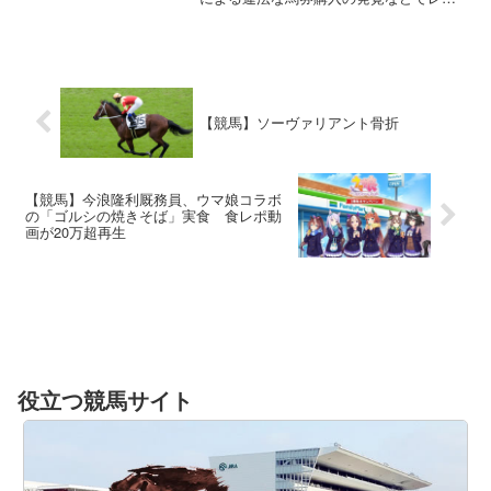
スが中止となっていた、岐阜県の笠松競
馬で、再開に向けたリハーサルが行われ
ています。11日午前1...
【競馬】ソーヴァリアント骨折
【競馬】今浪隆利厩務員、ウマ娘コラボ
の「ゴルシの焼きそば」実食 食レポ動
画が20万超再生
役立つ競馬サイト