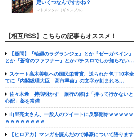
定いくつなんですかね？
マトメンタル（ギャンブル）
【相互RSS】こちらの記事もオススメ！
【疑問】『輪廻のラグランジェ』とか『ゼーガペイン』
とか『蒼穹のファフナー』とかパチスロでしか知らない謎
のアニメあるじゃん？
スケート高木美帆への国民栄誉賞、送られた包丁10本全
てに『内閣総理大臣 高市早苗』の文字が刻まれる…
佐々木希 持病明かす 旅行の際は「持って行かないと
心配」薬を常備
山里亮太さん、一般人のツイートに反撃開始ｗｗｗｗｗ
ｗｗｗｗｗｗｗｗ
【ヒロアカ】マンガを読んだので爆豪について語ります