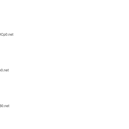
UCp0.net
0.net
B0.net