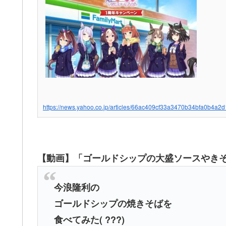
https://news.yahoo.co.jp/articles/66ac409cf33a3470b34bfa0b4a
【動画】「ゴールドシップの大盛ソースやき
今浪隆利の
ゴールドシップの焼きそばを
食べてみた( ???)