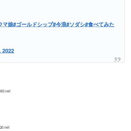
ウマ娘
#ゴールドシップ
#今浪
#ソダシ
#食べてみた
, 2022
60.net
Q0.net