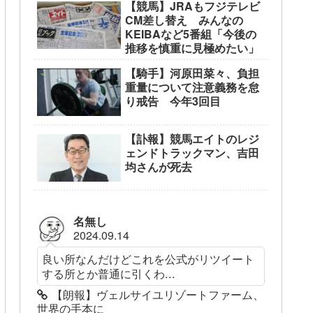
【競馬】JRAもフジテレビ
CM差し替え みんなの
KEIBAなど5番組「今後の
推移を慎重に見極めたい」
【騎手】河原田菜々、負担
重量について注意義務を怠
り戒告 今年3回目
【訃報】競馬エイトのレジ
ェンドトラックマン、吉田
均さんが死去
名無し
2024.09.14
良い所なんだけどこれを公式がリツイート
する所とか普通に引くわ...
【朗報】ヴェルサイユリゾートファーム、
世界の手本に