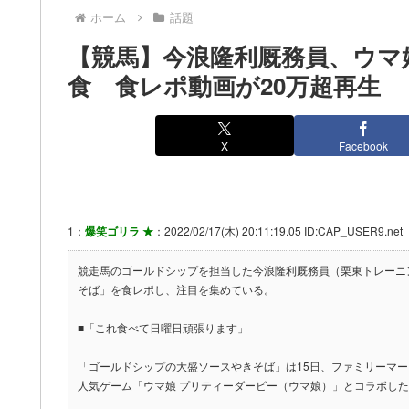
ホーム
話題
【競馬】今浪隆利厩務員、ウマ
食 食レポ動画が20万超再生
X
Facebook
1：
爆笑ゴリラ ★
：2022/02/17(木) 20:11:19.05 ID:CAP_USER9.net
競走馬のゴールドシップを担当した今浪隆利厩務員（栗東トレーニン
そば」を食レポし、注目を集めている。
■「これ食べて日曜日頑張ります」
「ゴールドシップの大盛ソースやきそば」は15日、ファミリーマ
人気ゲーム「ウマ娘 プリティーダービー（ウマ娘）」とコラボし