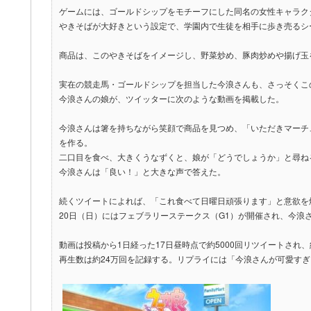
ゲームには、ゴールドシップをモチーフにした同名の女性キャラク
やきそばが大好きという設定で、学園内で生徒を相手に歩き売るシ
商品は、このやきそばをイメージし、野菜炒め、豚肉炒めや揚げ玉
実在の競走馬・ゴールドシップを担当した今浪さんも、さっそくこ
今浪さんの娘が、ツイッターに次のような動画を掲載した。
今浪さんは箸を持ちながら笑顔で商品を見つめ、「いただきマーチ
を作る。
二口目を食べ、大きくうなずくと、娘が「どうでしょうか」と尋ね
今浪さんは「良い！」と大きな声で答えた。
続くツイートによれば、「これ食べて日曜日頑張ります」と意欲を
20日（日）にはフェブラリーステークス（G1）が開催され、今浪
動画は投稿から1日経った17日昼時点で約5000回リツイートされ、
再生数は約24万回を記録する。リプライには「今浪さんが可愛す