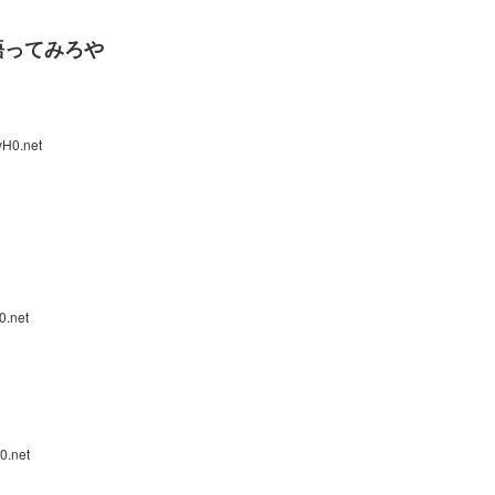
語ってみろや
vH0.net
0.net
0.net