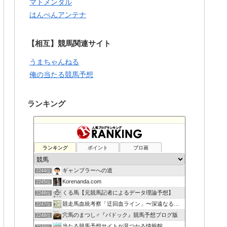
マトメンタル
はんぺんアンテナ
【相互】競馬関連サイト
うまちゃんねる
俺の当たる競馬予想
ランキング
ランキング
ポイント
ブロ画
ギャンブラーへの道
2244位
Korenanda.com
2245位
くる馬【元競馬記者によるデータ理論予想】
2246位
競走馬血統考察「迂回血ライン」〜深遠なる血の連鎖〜
2247位
穴馬のまつし♂『パドック』競馬予想ブログ版
2248位
当たる競馬予想サイトが見つかる情報館
2249位