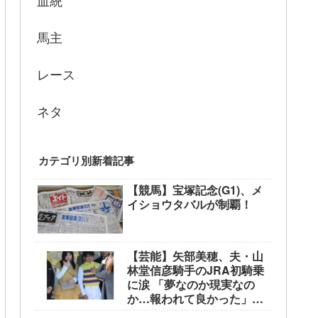
血統
馬主
レース
ネタ
カテゴリ別新着記事
【競馬】宝塚記念(G1)、メ
イショウタバルが制覇！
【芸能】矢部美穂、夫・山
林堂信彦騎手のJRA初騎乗
に涙 「夢なのか現実なの
か…報われて良かった」
東京競馬場で生観戦