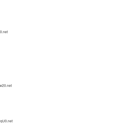
0.net
w20.net
qU0.net